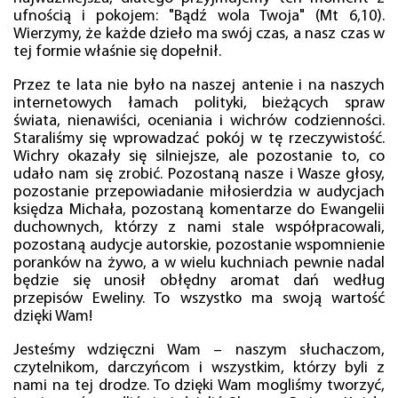
ufnością i pokojem: "Bądź wola Twoja" (Mt 6,10).
Wierzymy, że każde dzieło ma swój czas, a nasz czas w
tej formie właśnie się dopełnił.
Przez te lata nie było na naszej antenie i na naszych
internetowych łamach polityki, bieżących spraw
świata, nienawiści, oceniania i wichrów codzienności.
Staraliśmy się wprowadzać pokój w tę rzeczywistość.
Wichry okazały się silniejsze, ale pozostanie to, co
udało nam się zrobić. Pozostaną nasze i Wasze głosy,
pozostanie przepowiadanie miłosierdzia w audycjach
księdza Michała, pozostaną komentarze do Ewangelii
duchownych, którzy z nami stale współpracowali,
pozostaną audycje autorskie, pozostanie wspomnienie
poranków na żywo, a w wielu kuchniach pewnie nadal
będzie się unosił obłędny aromat dań według
przepisów Eweliny. To wszystko ma swoją wartość
dzięki Wam!
Jesteśmy wdzięczni Wam – naszym słuchaczom,
czytelnikom, darczyńcom i wszystkim, którzy byli z
nami na tej drodze. To dzięki Wam mogliśmy tworzyć,