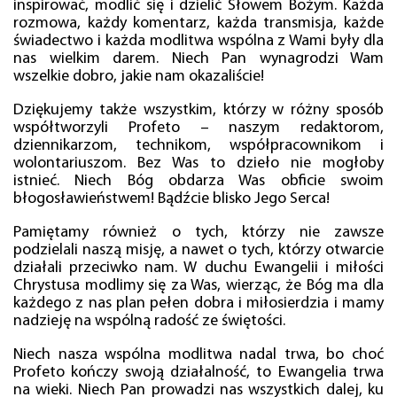
inspirować, modlić się i dzielić Słowem Bożym. Każda
rozmowa, każdy komentarz, każda transmisja, każde
świadectwo i każda modlitwa wspólna z Wami były dla
nas wielkim darem. Niech Pan wynagrodzi Wam
wszelkie dobro, jakie nam okazaliście!
Dziękujemy także wszystkim, którzy w różny sposób
współtworzyli Profeto – naszym redaktorom,
dziennikarzom, technikom, współpracownikom i
wolontariuszom. Bez Was to dzieło nie mogłoby
istnieć. Niech Bóg obdarza Was obficie swoim
błogosławieństwem! Bądźcie blisko Jego Serca!
Pamiętamy również o tych, którzy nie zawsze
podzielali naszą misję, a nawet o tych, którzy otwarcie
działali przeciwko nam. W duchu Ewangelii i miłości
Chrystusa modlimy się za Was, wierząc, że Bóg ma dla
każdego z nas plan pełen dobra i miłosierdzia i mamy
nadzieję na wspólną radość ze świętości.
Niech nasza wspólna modlitwa nadal trwa, bo choć
Profeto kończy swoją działalność, to Ewangelia trwa
na wieki. Niech Pan prowadzi nas wszystkich dalej, ku