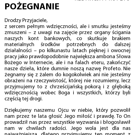
POŻEGNANIE
Drodzy Przyjaciele,
z sercem pełnym wdzięczności, ale i smutku jesteśmy
zmuszeni – z uwagi na zajęcie przez organy ścigania
naszych kont bankowych, co skutkuje brakiem
materialnych środków potrzebnych do dalszej
działalności – po kilkunastu latach pięknej i owocnej
pracy jako prawdopodobnie największa ambona Słowa
Bożego w Internecie, ale i na falach eteru, zakończyć
nasze dzieła, które dumnie noszą nazwę Profeto. Nie
żegnamy się z żalem do kogokolwiek ani nie jesteśmy
obrażeni na rzeczywistość, której nie rozumiemy, lecz
przyjmujemy to z chrześcijańską pokorą i z głęboką
wdzięcznością wobec Boga i wszystkich, którzy byli
częścią tej drogi.
Dziękujemy naszemu Ojcu w niebie, który pozwolił
nam przez te lata głosić Jego miłość i prawdę. To On
prowadził nas przez wszystkie wyzwania i błogosławił
nam w chwilach radości. Jego wola jest dla nas
najważniejsza, dlatego przyjmujemy ten moment z