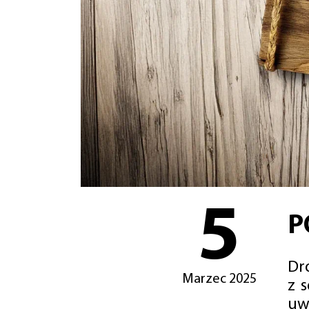
5
P
Dro
Marzec 2025
z 
uw