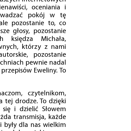
enawiści, oceniania i
rowadzać pokój w tę
 ale pozostanie to, co
sze głosy, pozostanie
h księdza Michała,
nych, którzy z nami
utorskie, pozostanie
chniach pewnie nadal
przepisów Eweliny. To
czom, czytelnikom,
 tej drodze. To dzięki
się i dzielić Słowem
da transmisja, każde
 były dla nas wielkim