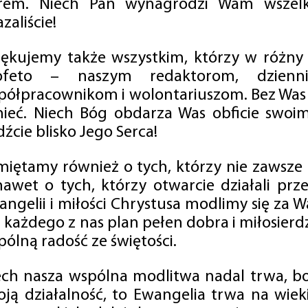
rem. Niech Pan wynagrodzi Wam wszelk
zaliście!
iękujemy także wszystkim, którzy w różny
ofeto – naszym redaktorom, dzienni
półpracownikom i wolontariuszom. Bez Was 
tnieć. Niech Bóg obdarza Was obficie swo
źcie blisko Jego Serca!
miętamy również o tych, którzy nie zawsze p
nawet o tych, którzy otwarcie działali p
angelii i miłości Chrystusa modlimy się za W
a każdego z nas plan pełen dobra i miłosierd
ólną radość ze świętości.
ech nasza wspólna modlitwa nadal trwa, b
oją działalność, to Ewangelia trwa na wiek