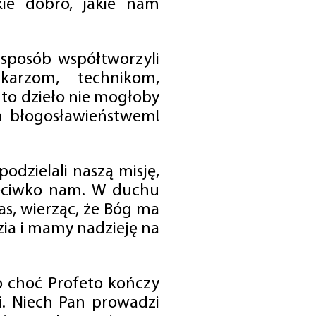
ie dobro, jakie nam
 sposób współtworzyli
karzom, technikom,
to dzieło nie mogłoby
im błogosławieństwem!
odzielali naszą misję,
rzeciwko nam. W duchu
as, wierząc, że Bóg ma
zia i mamy nadzieję na
o choć Profeto kończy
i. Niech Pan prowadzi