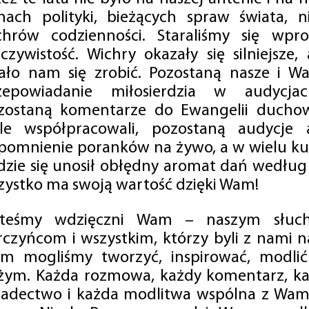
mach polityki, bieżących spraw świata, ni
chrów codzienności. Staraliśmy się wp
eczywistość. Wichry okazały się silniejsze,
ało nam się zrobić. Pozostaną nasze i Wa
zepowiadanie miłosierdzia w audycjac
zostaną komentarze do Ewangelii duchow
ale współpracowali, pozostaną audycje a
pomnienie poranków na żywo, a w wielu ku
dzie się unosił obłędny aromat dań według 
zystko ma swoją wartość dzięki Wam!
steśmy wdzięczni Wam – naszym słucha
rczyńcom i wszystkim, którzy byli z nami na
m mogliśmy tworzyć, inspirować, modlić 
żym. Każda rozmowa, każdy komentarz, każ
iadectwo i każda modlitwa wspólna z Wami