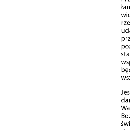
ła
wi
rz
ud
pr
po
st
ws
bę
ws
Je
da
Wa
Bo
św