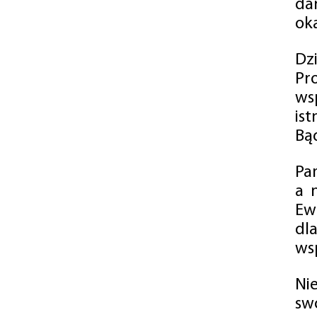
da
oka
Dz
Pr
ws
is
Bąd
Pa
a 
Ew
dl
wsp
Ni
sw