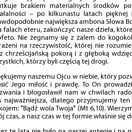
utkuje brakiem materialnych środków po
iałalności – po kilkunastu latach pięknej
awdopodobnie największa ambona Słowa Boż
na falach eteru, zakończyć nasze dzieła, kt
ofeto. Nie żegnamy się z żalem do kogokol
rażeni na rzeczywistość, której nie rozumi
 z chrześcijańską pokorą i z głęboką wdzię
ystkich, którzy byli częścią tej drogi.
iękujemy naszemu Ojcu w niebie, który pozw
osić Jego miłość i prawdę. To On prowadzi
zwania i błogosławił nam w chwilach radośc
s najważniejsza, dlatego przyjmujemy ten
kojem: "Bądź wola Twoja" (Mt 6,10). Wierzy
j czas, a nasz czas w tej formie właśnie się d
zez te lata nie było na naszej antenie i na