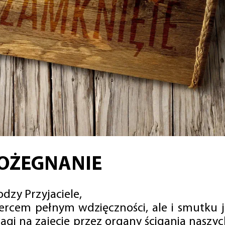
OŻEGNANIE
dzy Przyjaciele,
sercem pełnym wdzięczności, ale i smutku 
agi na zajęcie przez organy ścigania naszy