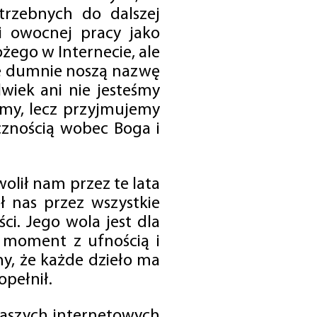
trzebnych do dalszej
 i owocnej pracy jako
ego w Internecie, ale
óre dumnie noszą nazwę
wiek ani nie jesteśmy
emy, lecz przyjmujemy
cznością wobec Boga i
olił nam przez te lata
ł nas przez wszystkie
i. Jego wola jest dla
 moment z ufnością i
my, że każde dzieło ma
opełnił.
 naszych internetowych