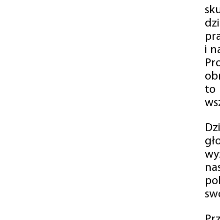
sk
dz
pr
i 
Pr
ob
to
wsz
Dz
gł
wy
na
po
swó
Pr