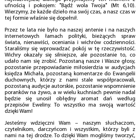
ufnością i pokojem: "Bądź wola Twoja" (Mt 6,10).
Wierzymy, że każde dzieło ma swój czas, a nasz czas w
tej formie właśnie się dopełnił.
Przez te lata nie było na naszej antenie i na naszych
internetowych łamach polityki, bieżących spraw
świata, nienawiści, oceniania i wichrów codzienności.
Staraliśmy się wprowadzać pokój w tę rzeczywistość.
Wichry okazały się silniejsze, ale pozostanie to, co
udało nam się zrobić. Pozostaną nasze i Wasze głosy,
pozostanie przepowiadanie miłosierdzia w audycjach
księdza Michała, pozostaną komentarze do Ewangelii
duchownych, którzy z nami stale współpracowali,
pozostaną audycje autorskie, pozostanie wspomnienie
poranków na żywo, a w wielu kuchniach pewnie nadal
będzie się unosił obłędny aromat dań według
przepisów Eweliny. To wszystko ma swoją wartość
dzięki Wam!
Jesteśmy wdzięczni Wam – naszym słuchaczom,
czytelnikom, darczyńcom i wszystkim, którzy byli z
nami na tej drodze. To dzięki Wam mogliśmy tworzyć,