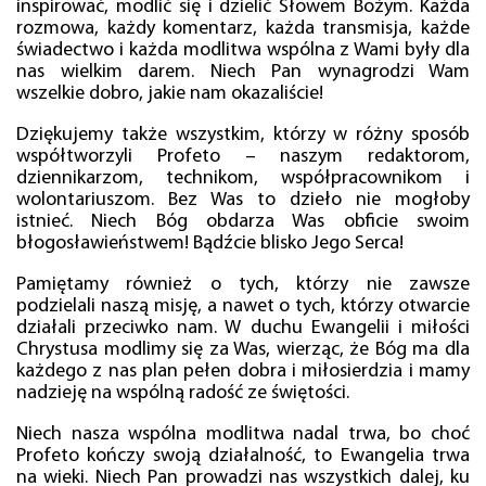
inspirować, modlić się i dzielić Słowem Bożym. Każda
rozmowa, każdy komentarz, każda transmisja, każde
świadectwo i każda modlitwa wspólna z Wami były dla
nas wielkim darem. Niech Pan wynagrodzi Wam
wszelkie dobro, jakie nam okazaliście!
Dziękujemy także wszystkim, którzy w różny sposób
współtworzyli Profeto – naszym redaktorom,
dziennikarzom, technikom, współpracownikom i
wolontariuszom. Bez Was to dzieło nie mogłoby
istnieć. Niech Bóg obdarza Was obficie swoim
błogosławieństwem! Bądźcie blisko Jego Serca!
Pamiętamy również o tych, którzy nie zawsze
podzielali naszą misję, a nawet o tych, którzy otwarcie
działali przeciwko nam. W duchu Ewangelii i miłości
Chrystusa modlimy się za Was, wierząc, że Bóg ma dla
każdego z nas plan pełen dobra i miłosierdzia i mamy
nadzieję na wspólną radość ze świętości.
Niech nasza wspólna modlitwa nadal trwa, bo choć
Profeto kończy swoją działalność, to Ewangelia trwa
na wieki. Niech Pan prowadzi nas wszystkich dalej, ku