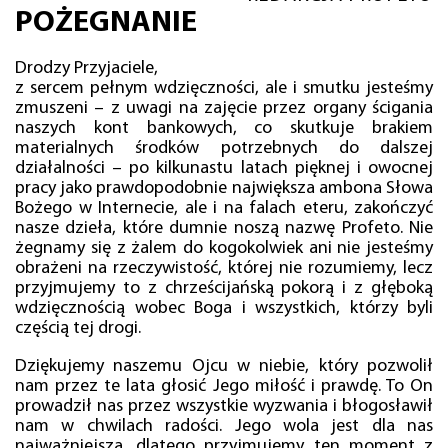
POŻEGNANIE
Drodzy Przyjaciele,
z sercem pełnym wdzięczności, ale i smutku jesteśmy
zmuszeni – z uwagi na zajęcie przez organy ścigania
naszych kont bankowych, co skutkuje brakiem
materialnych środków potrzebnych do dalszej
działalności – po kilkunastu latach pięknej i owocnej
pracy jako prawdopodobnie największa ambona Słowa
Bożego w Internecie, ale i na falach eteru, zakończyć
nasze dzieła, które dumnie noszą nazwę Profeto. Nie
żegnamy się z żalem do kogokolwiek ani nie jesteśmy
obrażeni na rzeczywistość, której nie rozumiemy, lecz
przyjmujemy to z chrześcijańską pokorą i z głęboką
wdzięcznością wobec Boga i wszystkich, którzy byli
częścią tej drogi.
Dziękujemy naszemu Ojcu w niebie, który pozwolił
nam przez te lata głosić Jego miłość i prawdę. To On
prowadził nas przez wszystkie wyzwania i błogosławił
nam w chwilach radości. Jego wola jest dla nas
najważniejsza, dlatego przyjmujemy ten moment z