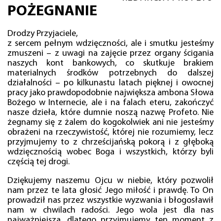
POŻEGNANIE
Drodzy Przyjaciele,
z sercem pełnym wdzięczności, ale i smutku jesteśmy
zmuszeni – z uwagi na zajęcie przez organy ścigania
naszych kont bankowych, co skutkuje brakiem
materialnych środków potrzebnych do dalszej
działalności – po kilkunastu latach pięknej i owocnej
pracy jako prawdopodobnie największa ambona Słowa
Bożego w Internecie, ale i na falach eteru, zakończyć
nasze dzieła, które dumnie noszą nazwę Profeto. Nie
żegnamy się z żalem do kogokolwiek ani nie jesteśmy
obrażeni na rzeczywistość, której nie rozumiemy, lecz
przyjmujemy to z chrześcijańską pokorą i z głęboką
wdzięcznością wobec Boga i wszystkich, którzy byli
częścią tej drogi.
Dziękujemy naszemu Ojcu w niebie, który pozwolił
nam przez te lata głosić Jego miłość i prawdę. To On
prowadził nas przez wszystkie wyzwania i błogosławił
nam w chwilach radości. Jego wola jest dla nas
najważniejsza, dlatego przyjmujemy ten moment z