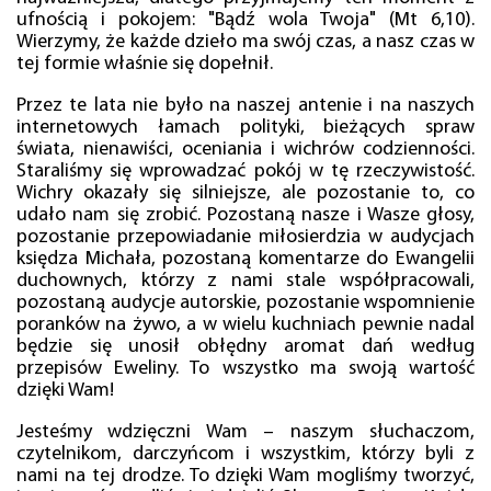
ufnością i pokojem: "Bądź wola Twoja" (Mt 6,10).
Wierzymy, że każde dzieło ma swój czas, a nasz czas w
tej formie właśnie się dopełnił.
Przez te lata nie było na naszej antenie i na naszych
internetowych łamach polityki, bieżących spraw
świata, nienawiści, oceniania i wichrów codzienności.
Staraliśmy się wprowadzać pokój w tę rzeczywistość.
Wichry okazały się silniejsze, ale pozostanie to, co
udało nam się zrobić. Pozostaną nasze i Wasze głosy,
pozostanie przepowiadanie miłosierdzia w audycjach
księdza Michała, pozostaną komentarze do Ewangelii
duchownych, którzy z nami stale współpracowali,
pozostaną audycje autorskie, pozostanie wspomnienie
poranków na żywo, a w wielu kuchniach pewnie nadal
będzie się unosił obłędny aromat dań według
przepisów Eweliny. To wszystko ma swoją wartość
dzięki Wam!
Jesteśmy wdzięczni Wam – naszym słuchaczom,
czytelnikom, darczyńcom i wszystkim, którzy byli z
nami na tej drodze. To dzięki Wam mogliśmy tworzyć,