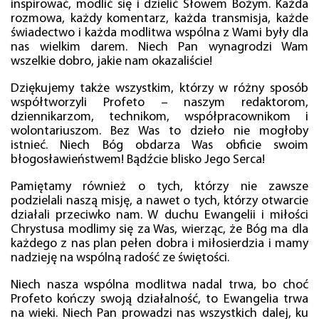
inspirować, modlić się i dzielić Słowem Bożym. Każda
rozmowa, każdy komentarz, każda transmisja, każde
świadectwo i każda modlitwa wspólna z Wami były dla
nas wielkim darem. Niech Pan wynagrodzi Wam
wszelkie dobro, jakie nam okazaliście!
Dziękujemy także wszystkim, którzy w różny sposób
współtworzyli Profeto – naszym redaktorom,
dziennikarzom, technikom, współpracownikom i
wolontariuszom. Bez Was to dzieło nie mogłoby
istnieć. Niech Bóg obdarza Was obficie swoim
błogosławieństwem! Bądźcie blisko Jego Serca!
Pamiętamy również o tych, którzy nie zawsze
podzielali naszą misję, a nawet o tych, którzy otwarcie
działali przeciwko nam. W duchu Ewangelii i miłości
Chrystusa modlimy się za Was, wierząc, że Bóg ma dla
każdego z nas plan pełen dobra i miłosierdzia i mamy
nadzieję na wspólną radość ze świętości.
Niech nasza wspólna modlitwa nadal trwa, bo choć
Profeto kończy swoją działalność, to Ewangelia trwa
na wieki. Niech Pan prowadzi nas wszystkich dalej, ku