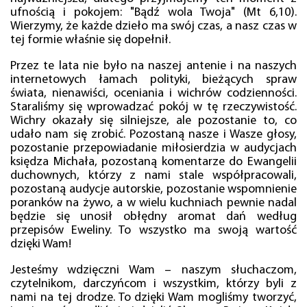
ufnością i pokojem: "Bądź wola Twoja" (Mt 6,10).
Wierzymy, że każde dzieło ma swój czas, a nasz czas w
tej formie właśnie się dopełnił.
Przez te lata nie było na naszej antenie i na naszych
internetowych łamach polityki, bieżących spraw
świata, nienawiści, oceniania i wichrów codzienności.
Staraliśmy się wprowadzać pokój w tę rzeczywistość.
Wichry okazały się silniejsze, ale pozostanie to, co
udało nam się zrobić. Pozostaną nasze i Wasze głosy,
pozostanie przepowiadanie miłosierdzia w audycjach
księdza Michała, pozostaną komentarze do Ewangelii
duchownych, którzy z nami stale współpracowali,
pozostaną audycje autorskie, pozostanie wspomnienie
poranków na żywo, a w wielu kuchniach pewnie nadal
będzie się unosił obłędny aromat dań według
przepisów Eweliny. To wszystko ma swoją wartość
dzięki Wam!
Jesteśmy wdzięczni Wam – naszym słuchaczom,
czytelnikom, darczyńcom i wszystkim, którzy byli z
nami na tej drodze. To dzięki Wam mogliśmy tworzyć,