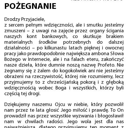
POŻEGNANIE
Drodzy Przyjaciele,
z sercem pełnym wdzięczności, ale i smutku jesteśmy
zmuszeni – z uwagi na zajęcie przez organy ścigania
naszych kont bankowych, co skutkuje brakiem
materialnych środków potrzebnych do dalszej
działalności – po kilkunastu latach pięknej i owocnej
pracy jako prawdopodobnie największa ambona Słowa
Bożego w Internecie, ale i na falach eteru, zakończyć
nasze dzieła, które dumnie noszą nazwę Profeto. Nie
żegnamy się z żalem do kogokolwiek ani nie jesteśmy
obrażeni na rzeczywistość, której nie rozumiemy, lecz
przyjmujemy to z chrześcijańską pokorą i z głęboką
wdzięcznością wobec Boga i wszystkich, którzy byli
częścią tej drogi.
Dziękujemy naszemu Ojcu w niebie, który pozwolił
nam przez te lata głosić Jego miłość i prawdę. To On
prowadził nas przez wszystkie wyzwania i błogosławił
nam w chwilach radości. Jego wola jest dla nas
najważniejsza, dlatego przyjmujemy ten moment z