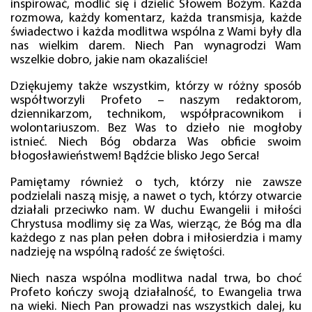
inspirować, modlić się i dzielić Słowem Bożym. Każda
rozmowa, każdy komentarz, każda transmisja, każde
świadectwo i każda modlitwa wspólna z Wami były dla
nas wielkim darem. Niech Pan wynagrodzi Wam
wszelkie dobro, jakie nam okazaliście!
Dziękujemy także wszystkim, którzy w różny sposób
współtworzyli Profeto – naszym redaktorom,
dziennikarzom, technikom, współpracownikom i
wolontariuszom. Bez Was to dzieło nie mogłoby
istnieć. Niech Bóg obdarza Was obficie swoim
błogosławieństwem! Bądźcie blisko Jego Serca!
Pamiętamy również o tych, którzy nie zawsze
podzielali naszą misję, a nawet o tych, którzy otwarcie
działali przeciwko nam. W duchu Ewangelii i miłości
Chrystusa modlimy się za Was, wierząc, że Bóg ma dla
każdego z nas plan pełen dobra i miłosierdzia i mamy
nadzieję na wspólną radość ze świętości.
Niech nasza wspólna modlitwa nadal trwa, bo choć
Profeto kończy swoją działalność, to Ewangelia trwa
na wieki. Niech Pan prowadzi nas wszystkich dalej, ku