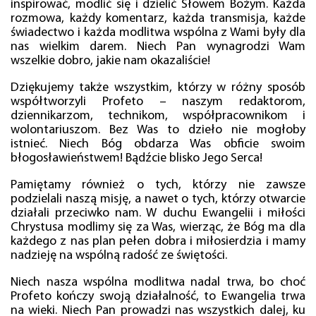
inspirować, modlić się i dzielić Słowem Bożym. Każda
rozmowa, każdy komentarz, każda transmisja, każde
świadectwo i każda modlitwa wspólna z Wami były dla
nas wielkim darem. Niech Pan wynagrodzi Wam
wszelkie dobro, jakie nam okazaliście!
Dziękujemy także wszystkim, którzy w różny sposób
współtworzyli Profeto – naszym redaktorom,
dziennikarzom, technikom, współpracownikom i
wolontariuszom. Bez Was to dzieło nie mogłoby
istnieć. Niech Bóg obdarza Was obficie swoim
błogosławieństwem! Bądźcie blisko Jego Serca!
Pamiętamy również o tych, którzy nie zawsze
podzielali naszą misję, a nawet o tych, którzy otwarcie
działali przeciwko nam. W duchu Ewangelii i miłości
Chrystusa modlimy się za Was, wierząc, że Bóg ma dla
każdego z nas plan pełen dobra i miłosierdzia i mamy
nadzieję na wspólną radość ze świętości.
Niech nasza wspólna modlitwa nadal trwa, bo choć
Profeto kończy swoją działalność, to Ewangelia trwa
na wieki. Niech Pan prowadzi nas wszystkich dalej, ku