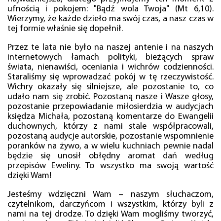
ufnością i pokojem: "Bądź wola Twoja" (Mt 6,10).
Wierzymy, że każde dzieło ma swój czas, a nasz czas w
tej formie właśnie się dopełnił.
Przez te lata nie było na naszej antenie i na naszych
internetowych łamach polityki, bieżących spraw
świata, nienawiści, oceniania i wichrów codzienności.
Staraliśmy się wprowadzać pokój w tę rzeczywistość.
Wichry okazały się silniejsze, ale pozostanie to, co
udało nam się zrobić. Pozostaną nasze i Wasze głosy,
pozostanie przepowiadanie miłosierdzia w audycjach
księdza Michała, pozostaną komentarze do Ewangelii
duchownych, którzy z nami stale współpracowali,
pozostaną audycje autorskie, pozostanie wspomnienie
poranków na żywo, a w wielu kuchniach pewnie nadal
będzie się unosił obłędny aromat dań według
przepisów Eweliny. To wszystko ma swoją wartość
dzięki Wam!
Jesteśmy wdzięczni Wam – naszym słuchaczom,
czytelnikom, darczyńcom i wszystkim, którzy byli z
nami na tej drodze. To dzięki Wam mogliśmy tworzyć,