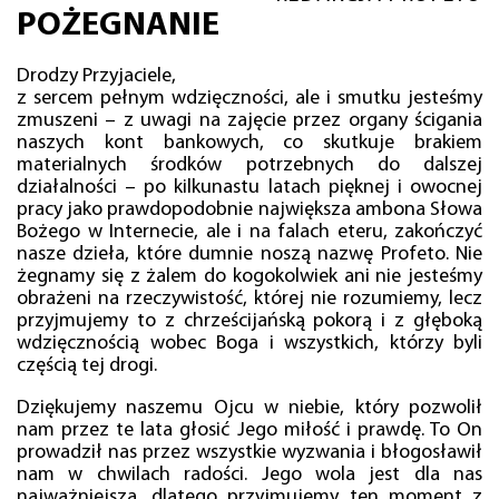
POŻEGNANIE
Drodzy Przyjaciele,
z sercem pełnym wdzięczności, ale i smutku jesteśmy
zmuszeni – z uwagi na zajęcie przez organy ścigania
naszych kont bankowych, co skutkuje brakiem
materialnych środków potrzebnych do dalszej
działalności – po kilkunastu latach pięknej i owocnej
pracy jako prawdopodobnie największa ambona Słowa
Bożego w Internecie, ale i na falach eteru, zakończyć
nasze dzieła, które dumnie noszą nazwę Profeto. Nie
żegnamy się z żalem do kogokolwiek ani nie jesteśmy
obrażeni na rzeczywistość, której nie rozumiemy, lecz
przyjmujemy to z chrześcijańską pokorą i z głęboką
wdzięcznością wobec Boga i wszystkich, którzy byli
częścią tej drogi.
Dziękujemy naszemu Ojcu w niebie, który pozwolił
nam przez te lata głosić Jego miłość i prawdę. To On
prowadził nas przez wszystkie wyzwania i błogosławił
nam w chwilach radości. Jego wola jest dla nas
najważniejsza, dlatego przyjmujemy ten moment z