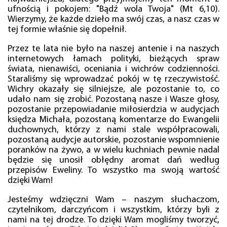
ufnością i pokojem: "Bądź wola Twoja" (Mt 6,10).
Wierzymy, że każde dzieło ma swój czas, a nasz czas w
tej formie właśnie się dopełnił.
Przez te lata nie było na naszej antenie i na naszych
internetowych łamach polityki, bieżących spraw
świata, nienawiści, oceniania i wichrów codzienności.
Staraliśmy się wprowadzać pokój w tę rzeczywistość.
Wichry okazały się silniejsze, ale pozostanie to, co
udało nam się zrobić. Pozostaną nasze i Wasze głosy,
pozostanie przepowiadanie miłosierdzia w audycjach
księdza Michała, pozostaną komentarze do Ewangelii
duchownych, którzy z nami stale współpracowali,
pozostaną audycje autorskie, pozostanie wspomnienie
poranków na żywo, a w wielu kuchniach pewnie nadal
będzie się unosił obłędny aromat dań według
przepisów Eweliny. To wszystko ma swoją wartość
dzięki Wam!
Jesteśmy wdzięczni Wam – naszym słuchaczom,
czytelnikom, darczyńcom i wszystkim, którzy byli z
nami na tej drodze. To dzięki Wam mogliśmy tworzyć,