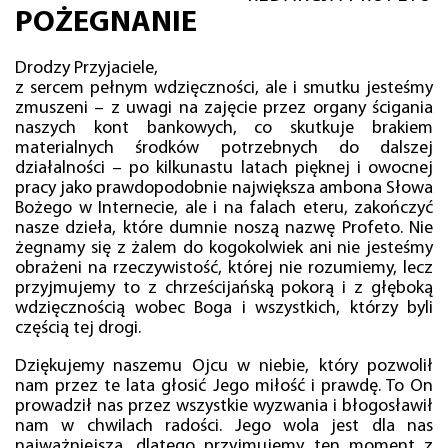
POŻEGNANIE
Drodzy Przyjaciele,
z sercem pełnym wdzięczności, ale i smutku jesteśmy
zmuszeni – z uwagi na zajęcie przez organy ścigania
naszych kont bankowych, co skutkuje brakiem
materialnych środków potrzebnych do dalszej
działalności – po kilkunastu latach pięknej i owocnej
pracy jako prawdopodobnie największa ambona Słowa
Bożego w Internecie, ale i na falach eteru, zakończyć
nasze dzieła, które dumnie noszą nazwę Profeto. Nie
żegnamy się z żalem do kogokolwiek ani nie jesteśmy
obrażeni na rzeczywistość, której nie rozumiemy, lecz
przyjmujemy to z chrześcijańską pokorą i z głęboką
wdzięcznością wobec Boga i wszystkich, którzy byli
częścią tej drogi.
Dziękujemy naszemu Ojcu w niebie, który pozwolił
nam przez te lata głosić Jego miłość i prawdę. To On
prowadził nas przez wszystkie wyzwania i błogosławił
nam w chwilach radości. Jego wola jest dla nas
najważniejsza, dlatego przyjmujemy ten moment z