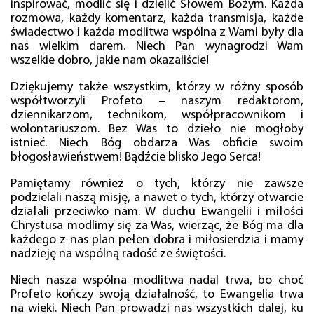
inspirować, modlić się i dzielić Słowem Bożym. Każda
rozmowa, każdy komentarz, każda transmisja, każde
świadectwo i każda modlitwa wspólna z Wami były dla
nas wielkim darem. Niech Pan wynagrodzi Wam
wszelkie dobro, jakie nam okazaliście!
Dziękujemy także wszystkim, którzy w różny sposób
współtworzyli Profeto – naszym redaktorom,
dziennikarzom, technikom, współpracownikom i
wolontariuszom. Bez Was to dzieło nie mogłoby
istnieć. Niech Bóg obdarza Was obficie swoim
błogosławieństwem! Bądźcie blisko Jego Serca!
Pamiętamy również o tych, którzy nie zawsze
podzielali naszą misję, a nawet o tych, którzy otwarcie
działali przeciwko nam. W duchu Ewangelii i miłości
Chrystusa modlimy się za Was, wierząc, że Bóg ma dla
każdego z nas plan pełen dobra i miłosierdzia i mamy
nadzieję na wspólną radość ze świętości.
Niech nasza wspólna modlitwa nadal trwa, bo choć
Profeto kończy swoją działalność, to Ewangelia trwa
na wieki. Niech Pan prowadzi nas wszystkich dalej, ku