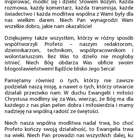
inspirować, modlić się i dzielić Słowem Bożym. Każda
rozmowa, każdy komentarz, każda transmisja, każde
świadectwo i każda modlitwa wspólna z Wami były dla
nas wielkim darem. Niech Pan wynagrodzi Wam
wszelkie dobro, jakie nam okazaliście!
Dziękujemy także wszystkim, którzy w różny sposób
współtworzyli Profeto – naszym redaktorom,
dziennikarzom, technikom, współpracownikom i
wolontariuszom. Bez Was to dzieło nie mogłoby
istnieć. Niech Bóg obdarza Was obficie swoim
błogosławieństwem! Bądźcie blisko Jego Serca!
Pamiętamy również o tych, którzy nie zawsze
podzielali naszą misję, a nawet o tych, którzy otwarcie
działali przeciwko nam. W duchu Ewangelii i miłości
Chrystusa modlimy się za Was, wierząc, że Bóg ma dla
każdego z nas plan pełen dobra i miłosierdzia i mamy
nadzieję na wspólną radość ze świętości.
Niech nasza wspólna modlitwa nadal trwa, bo choć
Profeto kończy swoją działalność, to Ewangelia trwa
na wieki. Niech Pan prowadzi nas wszystkich dalej, ku