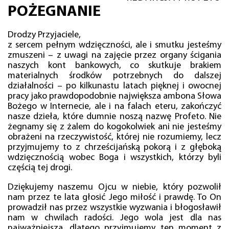
POŻEGNANIE
Drodzy Przyjaciele,
z sercem pełnym wdzięczności, ale i smutku jesteśmy
zmuszeni – z uwagi na zajęcie przez organy ścigania
naszych kont bankowych, co skutkuje brakiem
materialnych środków potrzebnych do dalszej
działalności – po kilkunastu latach pięknej i owocnej
pracy jako prawdopodobnie największa ambona Słowa
Bożego w Internecie, ale i na falach eteru, zakończyć
nasze dzieła, które dumnie noszą nazwę Profeto. Nie
żegnamy się z żalem do kogokolwiek ani nie jesteśmy
obrażeni na rzeczywistość, której nie rozumiemy, lecz
przyjmujemy to z chrześcijańską pokorą i z głęboką
wdzięcznością wobec Boga i wszystkich, którzy byli
częścią tej drogi.
Dziękujemy naszemu Ojcu w niebie, który pozwolił
nam przez te lata głosić Jego miłość i prawdę. To On
prowadził nas przez wszystkie wyzwania i błogosławił
nam w chwilach radości. Jego wola jest dla nas
najważniejsza, dlatego przyjmujemy ten moment z