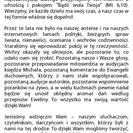
ufnością i pokojem: "Bądź wola Twoja" (Mt 6,10).
Wierzymy, że każde dzieło ma swój czas, a nasz czas w
tej formie właśnie się dopełnił.
Przez te lata nie było na naszej antenie i na naszych
internetowych łamach polityki, bieżących spraw
świata, nienawiści, oceniania i wichrów codzienności.
Staraliśmy się wprowadzać pokój w tę rzeczywistość.
Wichry okazały się silniejsze, ale pozostanie to, co
udało nam się zrobić. Pozostaną nasze i Wasze głosy,
pozostanie przepowiadanie miłosierdzia w audycjach
księdza Michała, pozostaną komentarze do Ewangelii
duchownych, którzy z nami stale współpracowali,
pozostaną audycje autorskie, pozostanie wspomnienie
poranków na żywo, a w wielu kuchniach pewnie nadal
będzie się unosił obłędny aromat dań według
przepisów Eweliny. To wszystko ma swoją wartość
dzięki Wam!
Jesteśmy wdzięczni Wam – naszym słuchaczom,
czytelnikom, darczyńcom i wszystkim, którzy byli z
nami na tej drodze. To dzięki Wam mogliśmy tworzyć,