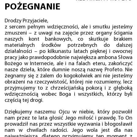
POŻEGNANIE
Drodzy Przyjaciele,
z sercem pełnym wdzięczności, ale i smutku jesteśmy
zmuszeni – z uwagi na zajęcie przez organy ścigania
naszych kont bankowych, co skutkuje brakiem
materialnych środków potrzebnych do dalszej
działalności – po kilkunastu latach pięknej i owocnej
pracy jako prawdopodobnie największa ambona Słowa
Bożego w Internecie, ale i na falach eteru, zakończyć
nasze dzieła, które dumnie noszą nazwę Profeto. Nie
żegnamy się z żalem do kogokolwiek ani nie jesteśmy
obrażeni na rzeczywistość, której nie rozumiemy, lecz
przyjmujemy to z chrześcijańską pokorą i z głęboką
wdzięcznością wobec Boga i wszystkich, którzy byli
częścią tej drogi.
Dziękujemy naszemu Ojcu w niebie, który pozwolił
nam przez te lata głosić Jego miłość i prawdę. To On
prowadził nas przez wszystkie wyzwania i błogosławił
nam w chwilach radości. Jego wola jest dla nas
najważniejsza, dlatego przyjmujemy ten moment z