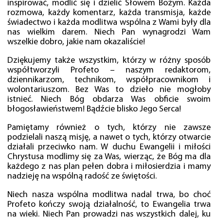
inspirować, modlić się i dzielić Słowem Bożym. Każda
rozmowa, każdy komentarz, każda transmisja, każde
świadectwo i każda modlitwa wspólna z Wami były dla
nas wielkim darem. Niech Pan wynagrodzi Wam
wszelkie dobro, jakie nam okazaliście!
Dziękujemy także wszystkim, którzy w różny sposób
współtworzyli Profeto – naszym redaktorom,
dziennikarzom, technikom, współpracownikom i
wolontariuszom. Bez Was to dzieło nie mogłoby
istnieć. Niech Bóg obdarza Was obficie swoim
błogosławieństwem! Bądźcie blisko Jego Serca!
Pamiętamy również o tych, którzy nie zawsze
podzielali naszą misję, a nawet o tych, którzy otwarcie
działali przeciwko nam. W duchu Ewangelii i miłości
Chrystusa modlimy się za Was, wierząc, że Bóg ma dla
każdego z nas plan pełen dobra i miłosierdzia i mamy
nadzieję na wspólną radość ze świętości.
Niech nasza wspólna modlitwa nadal trwa, bo choć
Profeto kończy swoją działalność, to Ewangelia trwa
na wieki. Niech Pan prowadzi nas wszystkich dalej, ku