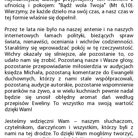
ufnością i pokojem: "Bądź wola Twoja" (Mt 6,10).
Wierzymy, że każde dzieło ma swój czas, a nasz czas w
tej formie właśnie się dopełnił.
Przez te lata nie było na naszej antenie i na naszych
internetowych łamach polityki, bieżących spraw
świata, nienawiści, oceniania i wichrów codzienności.
Staraliśmy się wprowadzać pokój w tę rzeczywistość.
Wichry okazały się silniejsze, ale pozostanie to, co
udało nam się zrobić. Pozostaną nasze i Wasze głosy,
pozostanie przepowiadanie miłosierdzia w audycjach
księdza Michała, pozostaną komentarze do Ewangelii
duchownych, którzy z nami stale współpracowali,
pozostaną audycje autorskie, pozostanie wspomnienie
poranków na żywo, a w wielu kuchniach pewnie nadal
będzie się unosił obłędny aromat dań według
przepisów Eweliny. To wszystko ma swoją wartość
dzięki Wam!
Jesteśmy wdzięczni Wam – naszym słuchaczom,
czytelnikom, darczyńcom i wszystkim, którzy byli z
nami na tej drodze. To dzięki Wam mogliśmy tworzyć,