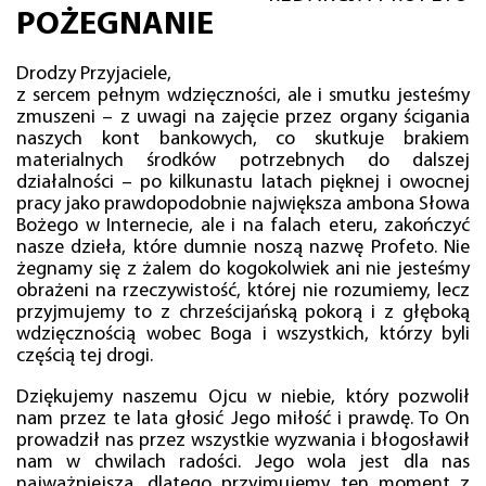
POŻEGNANIE
Drodzy Przyjaciele,
z sercem pełnym wdzięczności, ale i smutku jesteśmy
zmuszeni – z uwagi na zajęcie przez organy ścigania
naszych kont bankowych, co skutkuje brakiem
materialnych środków potrzebnych do dalszej
działalności – po kilkunastu latach pięknej i owocnej
pracy jako prawdopodobnie największa ambona Słowa
Bożego w Internecie, ale i na falach eteru, zakończyć
nasze dzieła, które dumnie noszą nazwę Profeto. Nie
żegnamy się z żalem do kogokolwiek ani nie jesteśmy
obrażeni na rzeczywistość, której nie rozumiemy, lecz
przyjmujemy to z chrześcijańską pokorą i z głęboką
wdzięcznością wobec Boga i wszystkich, którzy byli
częścią tej drogi.
Dziękujemy naszemu Ojcu w niebie, który pozwolił
nam przez te lata głosić Jego miłość i prawdę. To On
prowadził nas przez wszystkie wyzwania i błogosławił
nam w chwilach radości. Jego wola jest dla nas
najważniejsza, dlatego przyjmujemy ten moment z