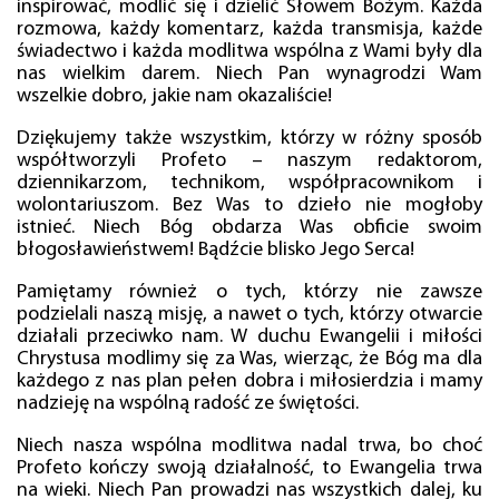
inspirować, modlić się i dzielić Słowem Bożym. Każda
rozmowa, każdy komentarz, każda transmisja, każde
świadectwo i każda modlitwa wspólna z Wami były dla
nas wielkim darem. Niech Pan wynagrodzi Wam
wszelkie dobro, jakie nam okazaliście!
Dziękujemy także wszystkim, którzy w różny sposób
współtworzyli Profeto – naszym redaktorom,
dziennikarzom, technikom, współpracownikom i
wolontariuszom. Bez Was to dzieło nie mogłoby
istnieć. Niech Bóg obdarza Was obficie swoim
błogosławieństwem! Bądźcie blisko Jego Serca!
Pamiętamy również o tych, którzy nie zawsze
podzielali naszą misję, a nawet o tych, którzy otwarcie
działali przeciwko nam. W duchu Ewangelii i miłości
Chrystusa modlimy się za Was, wierząc, że Bóg ma dla
każdego z nas plan pełen dobra i miłosierdzia i mamy
nadzieję na wspólną radość ze świętości.
Niech nasza wspólna modlitwa nadal trwa, bo choć
Profeto kończy swoją działalność, to Ewangelia trwa
na wieki. Niech Pan prowadzi nas wszystkich dalej, ku