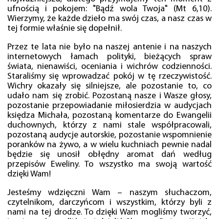
ufnością i pokojem: "Bądź wola Twoja" (Mt 6,10).
Wierzymy, że każde dzieło ma swój czas, a nasz czas w
tej formie właśnie się dopełnił.
Przez te lata nie było na naszej antenie i na naszych
internetowych łamach polityki, bieżących spraw
świata, nienawiści, oceniania i wichrów codzienności.
Staraliśmy się wprowadzać pokój w tę rzeczywistość.
Wichry okazały się silniejsze, ale pozostanie to, co
udało nam się zrobić. Pozostaną nasze i Wasze głosy,
pozostanie przepowiadanie miłosierdzia w audycjach
księdza Michała, pozostaną komentarze do Ewangelii
duchownych, którzy z nami stale współpracowali,
pozostaną audycje autorskie, pozostanie wspomnienie
poranków na żywo, a w wielu kuchniach pewnie nadal
będzie się unosił obłędny aromat dań według
przepisów Eweliny. To wszystko ma swoją wartość
dzięki Wam!
Jesteśmy wdzięczni Wam – naszym słuchaczom,
czytelnikom, darczyńcom i wszystkim, którzy byli z
nami na tej drodze. To dzięki Wam mogliśmy tworzyć,