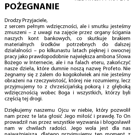
POŻEGNANIE
Drodzy Przyjaciele,
z sercem pełnym wdzięczności, ale i smutku jesteśmy
zmuszeni – z uwagi na zajęcie przez organy ścigania
naszych kont bankowych, co skutkuje brakiem
materialnych środków potrzebnych do dalszej
działalności – po kilkunastu latach pięknej i owocnej
pracy jako prawdopodobnie największa ambona Słowa
Bożego w Internecie, ale i na falach eteru, zakończyć
nasze dzieła, które dumnie noszą nazwę Profeto. Nie
żegnamy się z żalem do kogokolwiek ani nie jesteśmy
obrażeni na rzeczywistość, której nie rozumiemy, lecz
przyjmujemy to z chrześcijańską pokorą i z głęboką
wdzięcznością wobec Boga i wszystkich, którzy byli
częścią tej drogi.
Dziękujemy naszemu Ojcu w niebie, który pozwolił
nam przez te lata głosić Jego miłość i prawdę. To On
prowadził nas przez wszystkie wyzwania i błogosławił
nam w chwilach radości. Jego wola jest dla nas
najważniejsza, dlatego przyjmujemy ten moment z