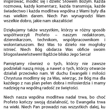
inspirować, modlić się i dzielić Słowem Bożym. Każda
rozmowa, każdy komentarz, każda transmisja, każde
świadectwo i każda modlitwa wspólna z Wami były dla
nas wielkim darem. Niech Pan wynagrodzi Wam
wszelkie dobro, jakie nam okazaliście!
Dziękujemy także wszystkim, którzy w różny sposób
współtworzyli Profeto – naszym redaktorom,
dziennikarzom, technikom, współpracownikom i
wolontariuszom. Bez Was to dzieło nie mogłoby
istnieć. Niech Bóg obdarza Was obficie swoim
błogosławieństwem! Bądźcie blisko Jego Serca!
Pamiętamy również o tych, którzy nie zawsze
podzielali naszą misję, a nawet o tych, którzy otwarcie
działali przeciwko nam. W duchu Ewangelii i miłości
Chrystusa modlimy się za Was, wierząc, że Bóg ma dla
każdego z nas plan pełen dobra i miłosierdzia i mamy
nadzieję na wspólną radość ze świętości.
Niech nasza wspólna modlitwa nadal trwa, bo choć
Profeto kończy swoją działalność, to Ewangelia trwa
na wieki. Niech Pan prowadzi nas wszystkich dalej, ku