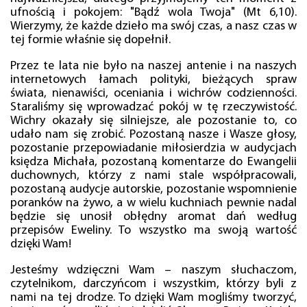
ufnością i pokojem: "Bądź wola Twoja" (Mt 6,10).
Wierzymy, że każde dzieło ma swój czas, a nasz czas w
tej formie właśnie się dopełnił.
Przez te lata nie było na naszej antenie i na naszych
internetowych łamach polityki, bieżących spraw
świata, nienawiści, oceniania i wichrów codzienności.
Staraliśmy się wprowadzać pokój w tę rzeczywistość.
Wichry okazały się silniejsze, ale pozostanie to, co
udało nam się zrobić. Pozostaną nasze i Wasze głosy,
pozostanie przepowiadanie miłosierdzia w audycjach
księdza Michała, pozostaną komentarze do Ewangelii
duchownych, którzy z nami stale współpracowali,
pozostaną audycje autorskie, pozostanie wspomnienie
poranków na żywo, a w wielu kuchniach pewnie nadal
będzie się unosił obłędny aromat dań według
przepisów Eweliny. To wszystko ma swoją wartość
dzięki Wam!
Jesteśmy wdzięczni Wam – naszym słuchaczom,
czytelnikom, darczyńcom i wszystkim, którzy byli z
nami na tej drodze. To dzięki Wam mogliśmy tworzyć,