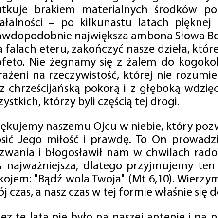
utkuje brakiem materialnych środków po
iałalności – po kilkunastu latach pięknej
awdopodobnie największa ambona Słowa Boż
na falach eteru, zakończyć nasze dzieła, kt
ofeto. Nie żegnamy się z żalem do kogokol
rażeni na rzeczywistość, której nie rozumi
 z chrześcijańską pokorą i z głęboką wdzię
ystkich, którzy byli częścią tej drogi.
iękujemy naszemu Ojcu w niebie, który pozw
osić Jego miłość i prawdę. To On prowadzi
zwania i błogosławił nam w chwilach radośc
s najważniejsza, dlatego przyjmujemy ten
kojem: "Bądź wola Twoja" (Mt 6,10). Wierzy
j czas, a nasz czas w tej formie właśnie się d
zez te lata nie było na naszej antenie i na