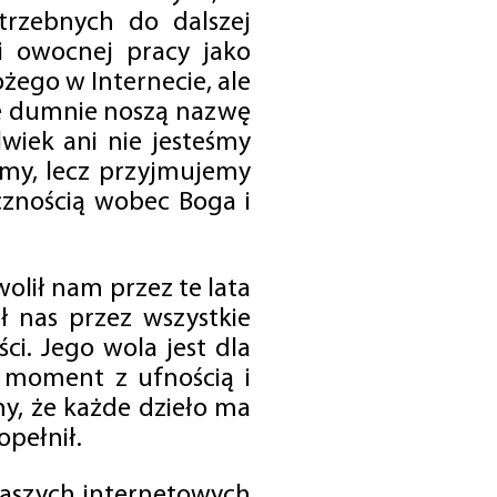
trzebnych do dalszej
 i owocnej pracy jako
ego w Internecie, ale
óre dumnie noszą nazwę
wiek ani nie jesteśmy
emy, lecz przyjmujemy
cznością wobec Boga i
olił nam przez te lata
ł nas przez wszystkie
i. Jego wola jest dla
 moment z ufnością i
my, że każde dzieło ma
opełnił.
 naszych internetowych