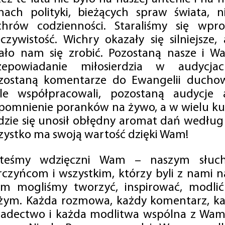
mach polityki, bieżących spraw świata, ni
chrów codzienności. Staraliśmy się wp
eczywistość. Wichry okazały się silniejsze,
ało nam się zrobić. Pozostaną nasze i Wa
zepowiadanie miłosierdzia w audycjac
zostaną komentarze do Ewangelii duchow
ale współpracowali, pozostaną audycje a
pomnienie poranków na żywo, a w wielu ku
dzie się unosił obłędny aromat dań według 
zystko ma swoją wartość dzięki Wam!
steśmy wdzięczni Wam – naszym słucha
rczyńcom i wszystkim, którzy byli z nami na
m mogliśmy tworzyć, inspirować, modlić 
żym. Każda rozmowa, każdy komentarz, każ
iadectwo i każda modlitwa wspólna z Wami