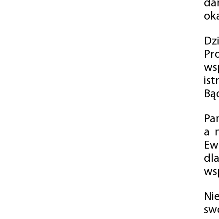
da
oka
Dz
Pr
ws
is
Bąd
Pa
a 
Ew
dl
wsp
Ni
sw