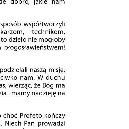
ie dobro, jakie nam
 sposób współtworzyli
karzom, technikom,
to dzieło nie mogłoby
im błogosławieństwem!
odzielali naszą misję,
rzeciwko nam. W duchu
as, wierząc, że Bóg ma
zia i mamy nadzieję na
o choć Profeto kończy
i. Niech Pan prowadzi