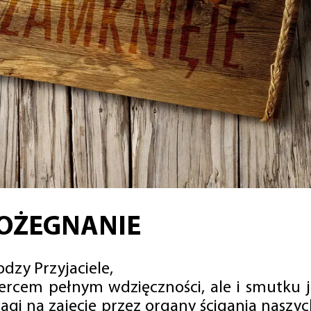
OŻEGNANIE
dzy Przyjaciele,
sercem pełnym wdzięczności, ale i smutku 
agi na zajęcie przez organy ścigania naszy