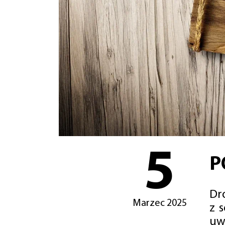
5
P
Dro
Marzec 2025
z 
uw