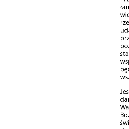
ła
wi
rz
ud
pr
po
st
ws
bę
ws
Je
da
Wa
Bo
św