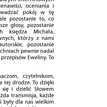
enawiści, oceniania i
rowadzać pokój w tę
 ale pozostanie to, co
sze głosy, pozostanie
h księdza Michała,
nych, którzy z nami
utorskie, pozostanie
chniach pewnie nadal
przepisów Eweliny. To
czom, czytelnikom,
 tej drodze. To dzięki
się i dzielić Słowem
da transmisja, każde
 były dla nas wielkim