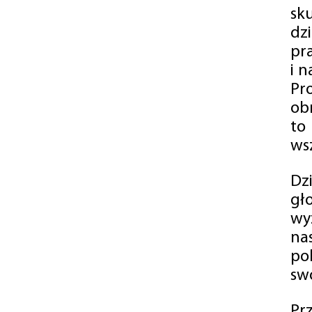
sk
dz
pr
i 
Pr
ob
to
wsz
Dz
gł
wy
na
po
swó
Pr