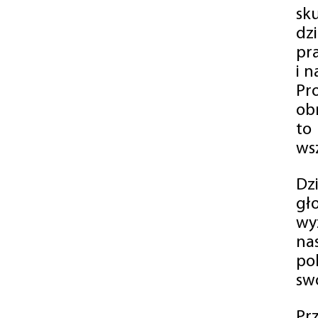
sk
dz
pr
i 
Pr
ob
to
wsz
Dz
gł
wy
na
po
swó
Pr