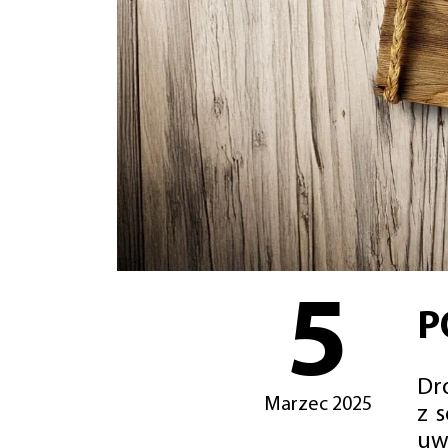
5
P
Dro
Marzec 2025
z 
uw