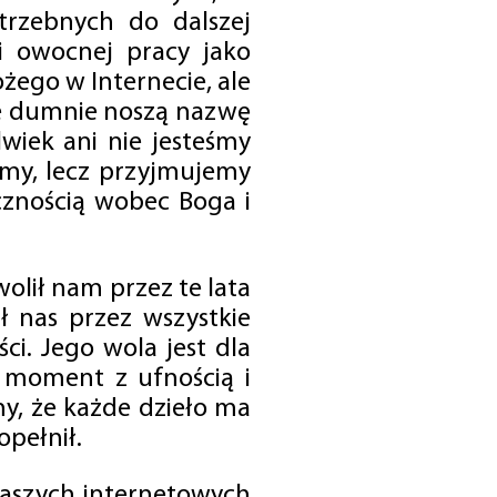
trzebnych do dalszej
 i owocnej pracy jako
ego w Internecie, ale
óre dumnie noszą nazwę
wiek ani nie jesteśmy
emy, lecz przyjmujemy
cznością wobec Boga i
olił nam przez te lata
ł nas przez wszystkie
i. Jego wola jest dla
 moment z ufnością i
my, że każde dzieło ma
opełnił.
 naszych internetowych