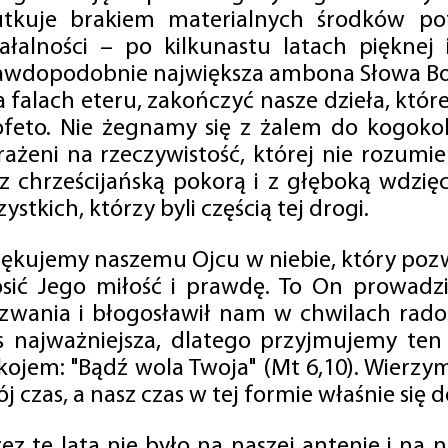
utkuje brakiem materialnych środków po
iałalności – po kilkunastu latach pięknej
awdopodobnie największa ambona Słowa Boż
na falach eteru, zakończyć nasze dzieła, kt
ofeto. Nie żegnamy się z żalem do kogokol
rażeni na rzeczywistość, której nie rozumi
 z chrześcijańską pokorą i z głęboką wdzię
ystkich, którzy byli częścią tej drogi.
iękujemy naszemu Ojcu w niebie, który pozw
osić Jego miłość i prawdę. To On prowadzi
zwania i błogosławił nam w chwilach radośc
s najważniejsza, dlatego przyjmujemy ten
kojem: "Bądź wola Twoja" (Mt 6,10). Wierzy
j czas, a nasz czas w tej formie właśnie się d
zez te lata nie było na naszej antenie i na