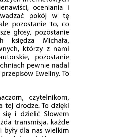
enawiści, oceniania i
rowadzać pokój w tę
 ale pozostanie to, co
sze głosy, pozostanie
h księdza Michała,
nych, którzy z nami
utorskie, pozostanie
chniach pewnie nadal
przepisów Eweliny. To
czom, czytelnikom,
 tej drodze. To dzięki
się i dzielić Słowem
da transmisja, każde
 były dla nas wielkim