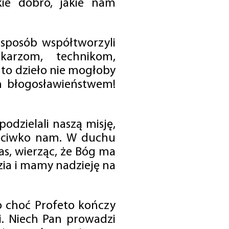
ie dobro, jakie nam
 sposób współtworzyli
karzom, technikom,
to dzieło nie mogłoby
im błogosławieństwem!
odzielali naszą misję,
rzeciwko nam. W duchu
as, wierząc, że Bóg ma
zia i mamy nadzieję na
o choć Profeto kończy
i. Niech Pan prowadzi