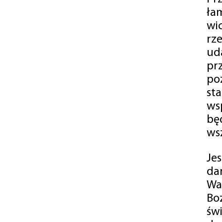
ła
wi
rz
ud
pr
po
st
ws
bę
ws
Je
da
Wa
Bo
św