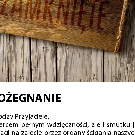
OŻEGNANIE
dzy Przyjaciele,
sercem pełnym wdzięczności, ale i smutku 
agi na zajęcie przez organy ścigania naszy