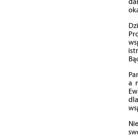
da
oka
Dz
Pr
ws
is
Bąd
Pa
a 
Ew
dl
wsp
Ni
sw