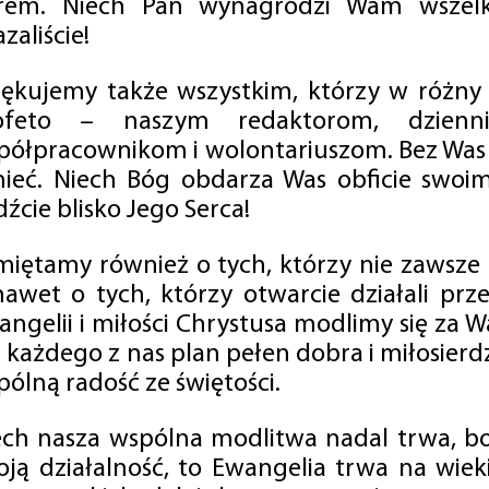
rem. Niech Pan wynagrodzi Wam wszelk
zaliście!
iękujemy także wszystkim, którzy w różny
ofeto – naszym redaktorom, dzienni
półpracownikom i wolontariuszom. Bez Was 
tnieć. Niech Bóg obdarza Was obficie swo
źcie blisko Jego Serca!
miętamy również o tych, którzy nie zawsze p
nawet o tych, którzy otwarcie działali p
angelii i miłości Chrystusa modlimy się za W
a każdego z nas plan pełen dobra i miłosierd
ólną radość ze świętości.
ech nasza wspólna modlitwa nadal trwa, b
oją działalność, to Ewangelia trwa na wiek