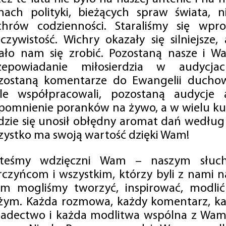
mach polityki, bieżących spraw świata, ni
chrów codzienności. Staraliśmy się wp
eczywistość. Wichry okazały się silniejsze,
ało nam się zrobić. Pozostaną nasze i Wa
zepowiadanie miłosierdzia w audycjac
zostaną komentarze do Ewangelii duchow
ale współpracowali, pozostaną audycje a
pomnienie poranków na żywo, a w wielu ku
dzie się unosił obłędny aromat dań według 
zystko ma swoją wartość dzięki Wam!
steśmy wdzięczni Wam – naszym słucha
rczyńcom i wszystkim, którzy byli z nami na
m mogliśmy tworzyć, inspirować, modlić 
żym. Każda rozmowa, każdy komentarz, każ
iadectwo i każda modlitwa wspólna z Wami