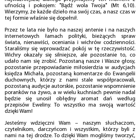
ufnością i pokojem: "Bądź wola Twoja" (Mt 6,10).
Wierzymy, że każde dzieło ma swój czas, a nasz czas w
tej formie właśnie się dopełnił.
Przez te lata nie było na naszej antenie i na naszych
internetowych łamach polityki, bieżących spraw
świata, nienawiści, oceniania i wichrów codzienności.
Staraliśmy się wprowadzać pokój w tę rzeczywistość.
Wichry okazały się silniejsze, ale pozostanie to, co
udało nam się zrobić. Pozostaną nasze i Wasze głosy,
pozostanie przepowiadanie miłosierdzia w audycjach
księdza Michała, pozostaną komentarze do Ewangelii
duchownych, którzy z nami stale współpracowali,
pozostaną audycje autorskie, pozostanie wspomnienie
poranków na żywo, a w wielu kuchniach pewnie nadal
będzie się unosił obłędny aromat dań według
przepisów Eweliny. To wszystko ma swoją wartość
dzięki Wam!
Jesteśmy wdzięczni Wam – naszym słuchaczom,
czytelnikom, darczyńcom i wszystkim, którzy byli z
nami na tej drodze. To dzięki Wam mogliśmy tworzyć,