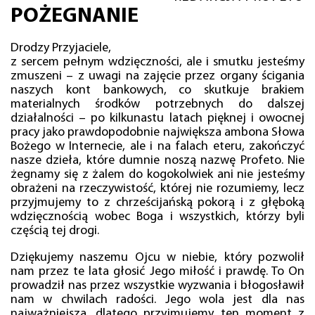
POŻEGNANIE
Drodzy Przyjaciele,
z sercem pełnym wdzięczności, ale i smutku jesteśmy
zmuszeni – z uwagi na zajęcie przez organy ścigania
naszych kont bankowych, co skutkuje brakiem
materialnych środków potrzebnych do dalszej
działalności – po kilkunastu latach pięknej i owocnej
pracy jako prawdopodobnie największa ambona Słowa
Bożego w Internecie, ale i na falach eteru, zakończyć
nasze dzieła, które dumnie noszą nazwę Profeto. Nie
żegnamy się z żalem do kogokolwiek ani nie jesteśmy
obrażeni na rzeczywistość, której nie rozumiemy, lecz
przyjmujemy to z chrześcijańską pokorą i z głęboką
wdzięcznością wobec Boga i wszystkich, którzy byli
częścią tej drogi.
Dziękujemy naszemu Ojcu w niebie, który pozwolił
nam przez te lata głosić Jego miłość i prawdę. To On
prowadził nas przez wszystkie wyzwania i błogosławił
nam w chwilach radości. Jego wola jest dla nas
najważniejsza, dlatego przyjmujemy ten moment z