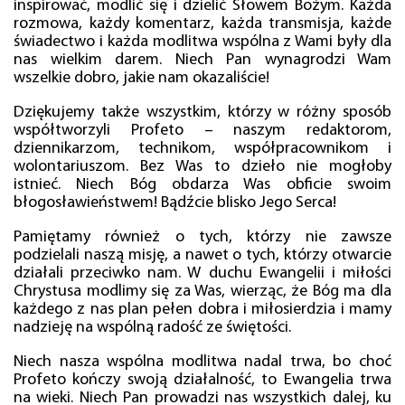
inspirować, modlić się i dzielić Słowem Bożym. Każda
rozmowa, każdy komentarz, każda transmisja, każde
świadectwo i każda modlitwa wspólna z Wami były dla
nas wielkim darem. Niech Pan wynagrodzi Wam
wszelkie dobro, jakie nam okazaliście!
Dziękujemy także wszystkim, którzy w różny sposób
współtworzyli Profeto – naszym redaktorom,
dziennikarzom, technikom, współpracownikom i
wolontariuszom. Bez Was to dzieło nie mogłoby
istnieć. Niech Bóg obdarza Was obficie swoim
błogosławieństwem! Bądźcie blisko Jego Serca!
Pamiętamy również o tych, którzy nie zawsze
podzielali naszą misję, a nawet o tych, którzy otwarcie
działali przeciwko nam. W duchu Ewangelii i miłości
Chrystusa modlimy się za Was, wierząc, że Bóg ma dla
każdego z nas plan pełen dobra i miłosierdzia i mamy
nadzieję na wspólną radość ze świętości.
Niech nasza wspólna modlitwa nadal trwa, bo choć
Profeto kończy swoją działalność, to Ewangelia trwa
na wieki. Niech Pan prowadzi nas wszystkich dalej, ku