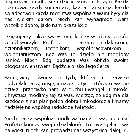
inspirować, modlić się i dzielić Słowem Bożym. Każda
rozmowa, każdy komentarz, każda transmisja, każde
świadectwo i każda modlitwa wspólna z Wami były dla
nas wielkim darem. Niech Pan wynagrodzi Wam
wszelkie dobro, jakie nam okazaliście!
Dziękujemy także wszystkim, którzy w różny sposób
współtworzyli Profeto – naszym redaktorom,
dziennikarzom, technikom, współpracownikom i
wolontariuszom. Bez Was to dzieło nie mogłoby
istnieć. Niech Bóg obdarza Was obficie swoim
błogosławieństwem! Bądźcie blisko Jego Serca!
Pamiętamy również o tych, którzy nie zawsze
podzielali naszą misję, a nawet o tych, którzy otwarcie
działali przeciwko nam. W duchu Ewangelii i miłości
Chrystusa modlimy się za Was, wierząc, że Bóg ma dla
każdego z nas plan pełen dobra i miłosierdzia i mamy
nadzieję na wspólną radość ze świętości.
Niech nasza wspólna modlitwa nadal trwa, bo choć
Profeto kończy swoją działalność, to Ewangelia trwa
na wieki. Niech Pan prowadzi nas wszystkich dalej, ku