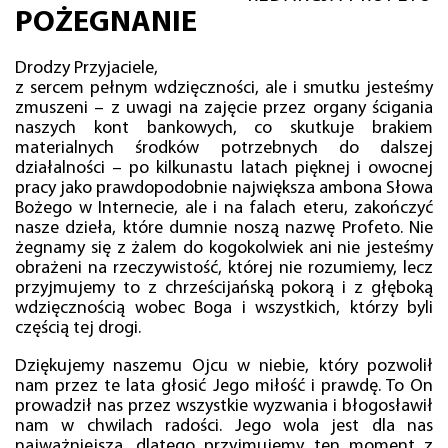
POŻEGNANIE
Drodzy Przyjaciele,
z sercem pełnym wdzięczności, ale i smutku jesteśmy
zmuszeni – z uwagi na zajęcie przez organy ścigania
naszych kont bankowych, co skutkuje brakiem
materialnych środków potrzebnych do dalszej
działalności – po kilkunastu latach pięknej i owocnej
pracy jako prawdopodobnie największa ambona Słowa
Bożego w Internecie, ale i na falach eteru, zakończyć
nasze dzieła, które dumnie noszą nazwę Profeto. Nie
żegnamy się z żalem do kogokolwiek ani nie jesteśmy
obrażeni na rzeczywistość, której nie rozumiemy, lecz
przyjmujemy to z chrześcijańską pokorą i z głęboką
wdzięcznością wobec Boga i wszystkich, którzy byli
częścią tej drogi.
Dziękujemy naszemu Ojcu w niebie, który pozwolił
nam przez te lata głosić Jego miłość i prawdę. To On
prowadził nas przez wszystkie wyzwania i błogosławił
nam w chwilach radości. Jego wola jest dla nas
najważniejsza, dlatego przyjmujemy ten moment z