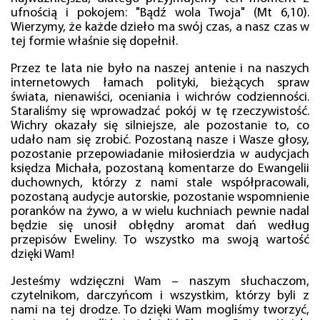
ufnością i pokojem: "Bądź wola Twoja" (Mt 6,10).
Wierzymy, że każde dzieło ma swój czas, a nasz czas w
tej formie właśnie się dopełnił.
Przez te lata nie było na naszej antenie i na naszych
internetowych łamach polityki, bieżących spraw
świata, nienawiści, oceniania i wichrów codzienności.
Staraliśmy się wprowadzać pokój w tę rzeczywistość.
Wichry okazały się silniejsze, ale pozostanie to, co
udało nam się zrobić. Pozostaną nasze i Wasze głosy,
pozostanie przepowiadanie miłosierdzia w audycjach
księdza Michała, pozostaną komentarze do Ewangelii
duchownych, którzy z nami stale współpracowali,
pozostaną audycje autorskie, pozostanie wspomnienie
poranków na żywo, a w wielu kuchniach pewnie nadal
będzie się unosił obłędny aromat dań według
przepisów Eweliny. To wszystko ma swoją wartość
dzięki Wam!
Jesteśmy wdzięczni Wam – naszym słuchaczom,
czytelnikom, darczyńcom i wszystkim, którzy byli z
nami na tej drodze. To dzięki Wam mogliśmy tworzyć,