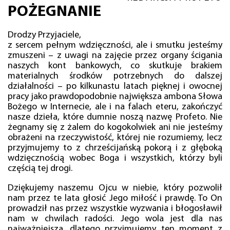
POŻEGNANIE
Drodzy Przyjaciele,
z sercem pełnym wdzięczności, ale i smutku jesteśmy
zmuszeni – z uwagi na zajęcie przez organy ścigania
naszych kont bankowych, co skutkuje brakiem
materialnych środków potrzebnych do dalszej
działalności – po kilkunastu latach pięknej i owocnej
pracy jako prawdopodobnie największa ambona Słowa
Bożego w Internecie, ale i na falach eteru, zakończyć
nasze dzieła, które dumnie noszą nazwę Profeto. Nie
żegnamy się z żalem do kogokolwiek ani nie jesteśmy
obrażeni na rzeczywistość, której nie rozumiemy, lecz
przyjmujemy to z chrześcijańską pokorą i z głęboką
wdzięcznością wobec Boga i wszystkich, którzy byli
częścią tej drogi.
Dziękujemy naszemu Ojcu w niebie, który pozwolił
nam przez te lata głosić Jego miłość i prawdę. To On
prowadził nas przez wszystkie wyzwania i błogosławił
nam w chwilach radości. Jego wola jest dla nas
najważniejsza, dlatego przyjmujemy ten moment z