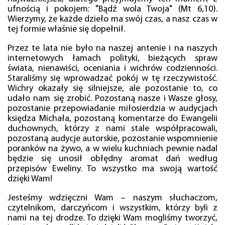
ufnością i pokojem: "Bądź wola Twoja" (Mt 6,10).
Wierzymy, że każde dzieło ma swój czas, a nasz czas w
tej formie właśnie się dopełnił.
Przez te lata nie było na naszej antenie i na naszych
internetowych łamach polityki, bieżących spraw
świata, nienawiści, oceniania i wichrów codzienności.
Staraliśmy się wprowadzać pokój w tę rzeczywistość.
Wichry okazały się silniejsze, ale pozostanie to, co
udało nam się zrobić. Pozostaną nasze i Wasze głosy,
pozostanie przepowiadanie miłosierdzia w audycjach
księdza Michała, pozostaną komentarze do Ewangelii
duchownych, którzy z nami stale współpracowali,
pozostaną audycje autorskie, pozostanie wspomnienie
poranków na żywo, a w wielu kuchniach pewnie nadal
będzie się unosił obłędny aromat dań według
przepisów Eweliny. To wszystko ma swoją wartość
dzięki Wam!
Jesteśmy wdzięczni Wam – naszym słuchaczom,
czytelnikom, darczyńcom i wszystkim, którzy byli z
nami na tej drodze. To dzięki Wam mogliśmy tworzyć,