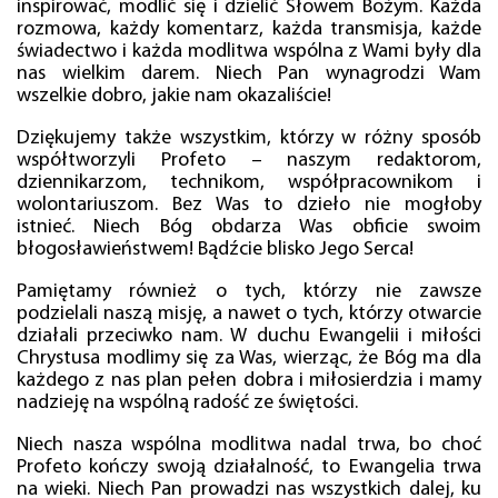
inspirować, modlić się i dzielić Słowem Bożym. Każda
rozmowa, każdy komentarz, każda transmisja, każde
świadectwo i każda modlitwa wspólna z Wami były dla
nas wielkim darem. Niech Pan wynagrodzi Wam
wszelkie dobro, jakie nam okazaliście!
Dziękujemy także wszystkim, którzy w różny sposób
współtworzyli Profeto – naszym redaktorom,
dziennikarzom, technikom, współpracownikom i
wolontariuszom. Bez Was to dzieło nie mogłoby
istnieć. Niech Bóg obdarza Was obficie swoim
błogosławieństwem! Bądźcie blisko Jego Serca!
Pamiętamy również o tych, którzy nie zawsze
podzielali naszą misję, a nawet o tych, którzy otwarcie
działali przeciwko nam. W duchu Ewangelii i miłości
Chrystusa modlimy się za Was, wierząc, że Bóg ma dla
każdego z nas plan pełen dobra i miłosierdzia i mamy
nadzieję na wspólną radość ze świętości.
Niech nasza wspólna modlitwa nadal trwa, bo choć
Profeto kończy swoją działalność, to Ewangelia trwa
na wieki. Niech Pan prowadzi nas wszystkich dalej, ku