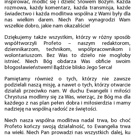
inspirować, modlić się i dzielić Słowem Bożym. Każda
rozmowa, każdy komentarz, każda transmisja, każde
świadectwo i każda modlitwa wspólna z Wami były dla
nas wielkim darem. Niech Pan wynagrodzi Wam
wszelkie dobro, jakie nam okazaliście!
Dziękujemy także wszystkim, którzy w różny sposób
współtworzyli Profeto – naszym redaktorom,
dziennikarzom, technikom, współpracownikom i
wolontariuszom. Bez Was to dzieło nie mogłoby
istnieć. Niech Bóg obdarza Was obficie swoim
błogosławieństwem! Bądźcie blisko Jego Serca!
Pamiętamy również o tych, którzy nie zawsze
podzielali naszą misję, a nawet o tych, którzy otwarcie
działali przeciwko nam. W duchu Ewangelii i miłości
Chrystusa modlimy się za Was, wierząc, że Bóg ma dla
każdego z nas plan pełen dobra i miłosierdzia i mamy
nadzieję na wspólną radość ze świętości.
Niech nasza wspólna modlitwa nadal trwa, bo choć
Profeto kończy swoją działalność, to Ewangelia trwa
na wieki. Niech Pan prowadzi nas wszystkich dalej, ku