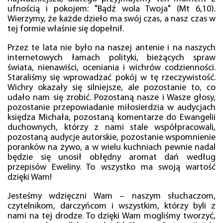
ufnością i pokojem: "Bądź wola Twoja" (Mt 6,10).
Wierzymy, że każde dzieło ma swój czas, a nasz czas w
tej formie właśnie się dopełnił.
Przez te lata nie było na naszej antenie i na naszych
internetowych łamach polityki, bieżących spraw
świata, nienawiści, oceniania i wichrów codzienności.
Staraliśmy się wprowadzać pokój w tę rzeczywistość.
Wichry okazały się silniejsze, ale pozostanie to, co
udało nam się zrobić. Pozostaną nasze i Wasze głosy,
pozostanie przepowiadanie miłosierdzia w audycjach
księdza Michała, pozostaną komentarze do Ewangelii
duchownych, którzy z nami stale współpracowali,
pozostaną audycje autorskie, pozostanie wspomnienie
poranków na żywo, a w wielu kuchniach pewnie nadal
będzie się unosił obłędny aromat dań według
przepisów Eweliny. To wszystko ma swoją wartość
dzięki Wam!
Jesteśmy wdzięczni Wam – naszym słuchaczom,
czytelnikom, darczyńcom i wszystkim, którzy byli z
nami na tej drodze. To dzięki Wam mogliśmy tworzyć,