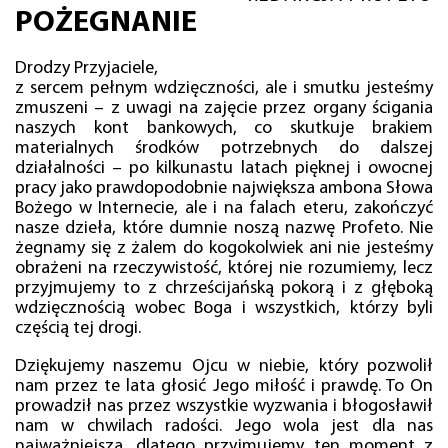
POŻEGNANIE
Drodzy Przyjaciele,
z sercem pełnym wdzięczności, ale i smutku jesteśmy
zmuszeni – z uwagi na zajęcie przez organy ścigania
naszych kont bankowych, co skutkuje brakiem
materialnych środków potrzebnych do dalszej
działalności – po kilkunastu latach pięknej i owocnej
pracy jako prawdopodobnie największa ambona Słowa
Bożego w Internecie, ale i na falach eteru, zakończyć
nasze dzieła, które dumnie noszą nazwę Profeto. Nie
żegnamy się z żalem do kogokolwiek ani nie jesteśmy
obrażeni na rzeczywistość, której nie rozumiemy, lecz
przyjmujemy to z chrześcijańską pokorą i z głęboką
wdzięcznością wobec Boga i wszystkich, którzy byli
częścią tej drogi.
Dziękujemy naszemu Ojcu w niebie, który pozwolił
nam przez te lata głosić Jego miłość i prawdę. To On
prowadził nas przez wszystkie wyzwania i błogosławił
nam w chwilach radości. Jego wola jest dla nas
najważniejsza, dlatego przyjmujemy ten moment z