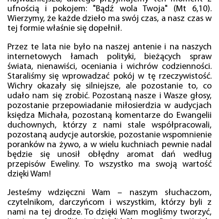
ufnością i pokojem: "Bądź wola Twoja" (Mt 6,10).
Wierzymy, że każde dzieło ma swój czas, a nasz czas w
tej formie właśnie się dopełnił.
Przez te lata nie było na naszej antenie i na naszych
internetowych łamach polityki, bieżących spraw
świata, nienawiści, oceniania i wichrów codzienności.
Staraliśmy się wprowadzać pokój w tę rzeczywistość.
Wichry okazały się silniejsze, ale pozostanie to, co
udało nam się zrobić. Pozostaną nasze i Wasze głosy,
pozostanie przepowiadanie miłosierdzia w audycjach
księdza Michała, pozostaną komentarze do Ewangelii
duchownych, którzy z nami stale współpracowali,
pozostaną audycje autorskie, pozostanie wspomnienie
poranków na żywo, a w wielu kuchniach pewnie nadal
będzie się unosił obłędny aromat dań według
przepisów Eweliny. To wszystko ma swoją wartość
dzięki Wam!
Jesteśmy wdzięczni Wam – naszym słuchaczom,
czytelnikom, darczyńcom i wszystkim, którzy byli z
nami na tej drodze. To dzięki Wam mogliśmy tworzyć,