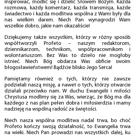
inspirować, modlić się i dzielić Słowem Bożym. Każda
rozmowa, każdy komentarz, każda transmisja, każde
świadectwo i każda modlitwa wspólna z Wami były dla
nas wielkim darem. Niech Pan wynagrodzi Wam
wszelkie dobro, jakie nam okazaliście!
Dziękujemy także wszystkim, którzy w różny sposób
współtworzyli Profeto – naszym redaktorom,
dziennikarzom, technikom, współpracownikom i
wolontariuszom. Bez Was to dzieło nie mogłoby
istnieć. Niech Bóg obdarza Was obficie swoim
błogosławieństwem! Bądźcie blisko Jego Serca!
Pamiętamy również o tych, którzy nie zawsze
podzielali naszą misję, a nawet o tych, którzy otwarcie
działali przeciwko nam. W duchu Ewangelii i miłości
Chrystusa modlimy się za Was, wierząc, że Bóg ma dla
każdego z nas plan pełen dobra i miłosierdzia i mamy
nadzieję na wspólną radość ze świętości.
Niech nasza wspólna modlitwa nadal trwa, bo choć
Profeto kończy swoją działalność, to Ewangelia trwa
na wieki. Niech Pan prowadzi nas wszystkich dalej, ku