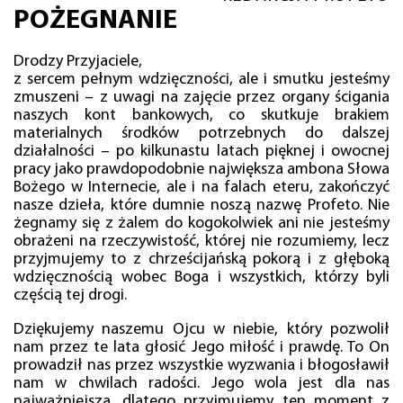
POŻEGNANIE
Drodzy Przyjaciele,
z sercem pełnym wdzięczności, ale i smutku jesteśmy
zmuszeni – z uwagi na zajęcie przez organy ścigania
naszych kont bankowych, co skutkuje brakiem
materialnych środków potrzebnych do dalszej
działalności – po kilkunastu latach pięknej i owocnej
pracy jako prawdopodobnie największa ambona Słowa
Bożego w Internecie, ale i na falach eteru, zakończyć
nasze dzieła, które dumnie noszą nazwę Profeto. Nie
żegnamy się z żalem do kogokolwiek ani nie jesteśmy
obrażeni na rzeczywistość, której nie rozumiemy, lecz
przyjmujemy to z chrześcijańską pokorą i z głęboką
wdzięcznością wobec Boga i wszystkich, którzy byli
częścią tej drogi.
Dziękujemy naszemu Ojcu w niebie, który pozwolił
nam przez te lata głosić Jego miłość i prawdę. To On
prowadził nas przez wszystkie wyzwania i błogosławił
nam w chwilach radości. Jego wola jest dla nas
najważniejsza, dlatego przyjmujemy ten moment z