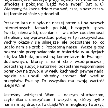
ufnością i pokojem: "Bądź wola Twoja" (Mt 6,10).
Wierzymy, że każde dzieło ma swój czas, a nasz czas w
tej formie właśnie się dopełnił.
Przez te lata nie było na naszej antenie i na naszych
internetowych łamach polityki, bieżących spraw
świata, nienawiści, oceniania i wichrów codzienności.
Staraliśmy się wprowadzać pokój w tę rzeczywistość.
Wichry okazały się silniejsze, ale pozostanie to, co
udało nam się zrobić. Pozostaną nasze i Wasze głosy,
pozostanie przepowiadanie miłosierdzia w audycjach
księdza Michała, pozostaną komentarze do Ewangelii
duchownych, którzy z nami stale współpracowali,
pozostaną audycje autorskie, pozostanie wspomnienie
poranków na żywo, a w wielu kuchniach pewnie nadal
będzie się unosił obłędny aromat dań według
przepisów Eweliny. To wszystko ma swoją wartość
dzięki Wam!
Jesteśmy wdzięczni Wam – naszym słuchaczom,
czytelnikom, darczyńcom i wszystkim, którzy byli z
nami na tej drodze. To dzięki Wam mogliśmy tworzyć,