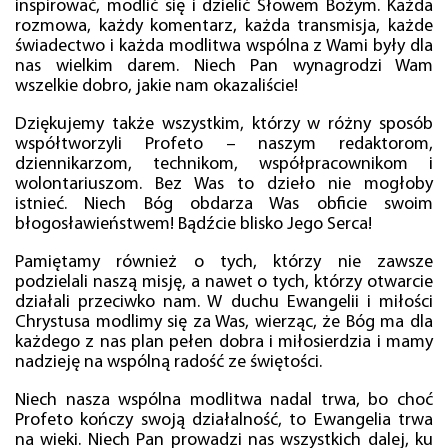
inspirować, modlić się i dzielić Słowem Bożym. Każda
rozmowa, każdy komentarz, każda transmisja, każde
świadectwo i każda modlitwa wspólna z Wami były dla
nas wielkim darem. Niech Pan wynagrodzi Wam
wszelkie dobro, jakie nam okazaliście!
Dziękujemy także wszystkim, którzy w różny sposób
współtworzyli Profeto – naszym redaktorom,
dziennikarzom, technikom, współpracownikom i
wolontariuszom. Bez Was to dzieło nie mogłoby
istnieć. Niech Bóg obdarza Was obficie swoim
błogosławieństwem! Bądźcie blisko Jego Serca!
Pamiętamy również o tych, którzy nie zawsze
podzielali naszą misję, a nawet o tych, którzy otwarcie
działali przeciwko nam. W duchu Ewangelii i miłości
Chrystusa modlimy się za Was, wierząc, że Bóg ma dla
każdego z nas plan pełen dobra i miłosierdzia i mamy
nadzieję na wspólną radość ze świętości.
Niech nasza wspólna modlitwa nadal trwa, bo choć
Profeto kończy swoją działalność, to Ewangelia trwa
na wieki. Niech Pan prowadzi nas wszystkich dalej, ku