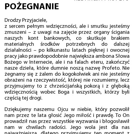
POŻEGNANIE
Drodzy Przyjaciele,
z sercem pełnym wdzięczności, ale i smutku jesteśmy
zmuszeni – z uwagi na zajęcie przez organy ścigania
naszych kont bankowych, co skutkuje brakiem
materialnych środków potrzebnych do dalszej
działalności – po kilkunastu latach pięknej i owocnej
pracy jako prawdopodobnie największa ambona Słowa
Bożego w Internecie, ale i na falach eteru, zakończyć
nasze dzieła, które dumnie noszą nazwę Profeto. Nie
żegnamy się z żalem do kogokolwiek ani nie jesteśmy
obrażeni na rzeczywistość, której nie rozumiemy, lecz
przyjmujemy to z chrześcijańską pokorą i z głęboką
wdzięcznością wobec Boga i wszystkich, którzy byli
częścią tej drogi.
Dziękujemy naszemu Ojcu w niebie, który pozwolił
nam przez te lata głosić Jego miłość i prawdę. To On
prowadził nas przez wszystkie wyzwania i błogosławił
nam w chwilach radości. Jego wola jest dla nas
najważniejsza, dlatego przyjmujemy ten moment z