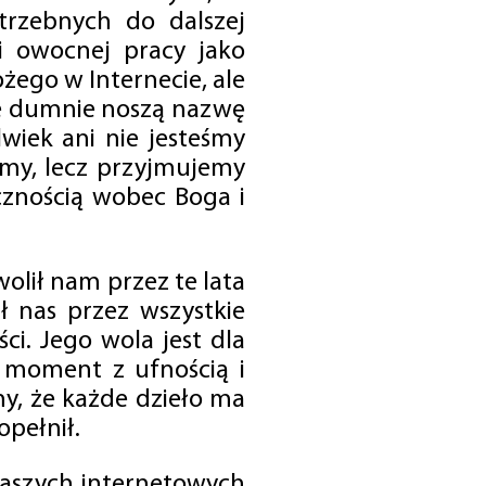
trzebnych do dalszej
 i owocnej pracy jako
ego w Internecie, ale
óre dumnie noszą nazwę
wiek ani nie jesteśmy
emy, lecz przyjmujemy
cznością wobec Boga i
olił nam przez te lata
ł nas przez wszystkie
i. Jego wola jest dla
 moment z ufnością i
my, że każde dzieło ma
opełnił.
 naszych internetowych