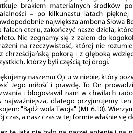
utkuje brakiem materialnych środków po
iałalności – po kilkunastu latach pięknej
awdopodobnie największa ambona Słowa Boż
na falach eteru, zakończyć nasze dzieła, kt
ofeto. Nie żegnamy się z żalem do kogokol
rażeni na rzeczywistość, której nie rozumi
 z chrześcijańską pokorą i z głęboką wdzię
ystkich, którzy byli częścią tej drogi.
iękujemy naszemu Ojcu w niebie, który pozw
osić Jego miłość i prawdę. To On prowadzi
zwania i błogosławił nam w chwilach radośc
s najważniejsza, dlatego przyjmujemy ten
kojem: "Bądź wola Twoja" (Mt 6,10). Wierzy
j czas, a nasz czas w tej formie właśnie się d
zez te lata nie było na naszej antenie i na