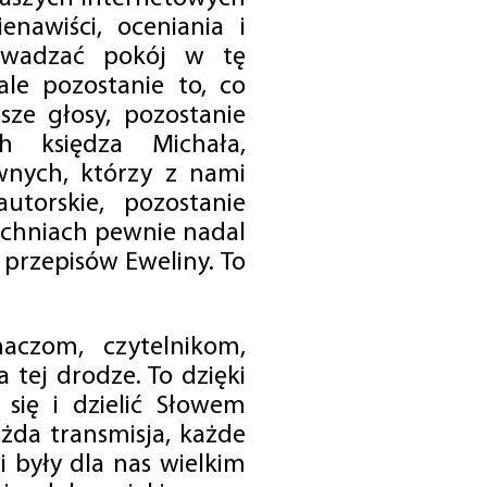
enawiści, oceniania i
rowadzać pokój w tę
 ale pozostanie to, co
sze głosy, pozostanie
h księdza Michała,
nych, którzy z nami
utorskie, pozostanie
chniach pewnie nadal
przepisów Eweliny. To
czom, czytelnikom,
 tej drodze. To dzięki
się i dzielić Słowem
da transmisja, każde
 były dla nas wielkim