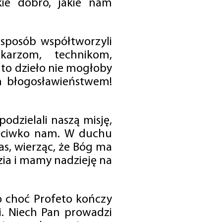
ie dobro, jakie nam
 sposób współtworzyli
karzom, technikom,
to dzieło nie mogłoby
im błogosławieństwem!
odzielali naszą misję,
rzeciwko nam. W duchu
as, wierząc, że Bóg ma
zia i mamy nadzieję na
o choć Profeto kończy
i. Niech Pan prowadzi