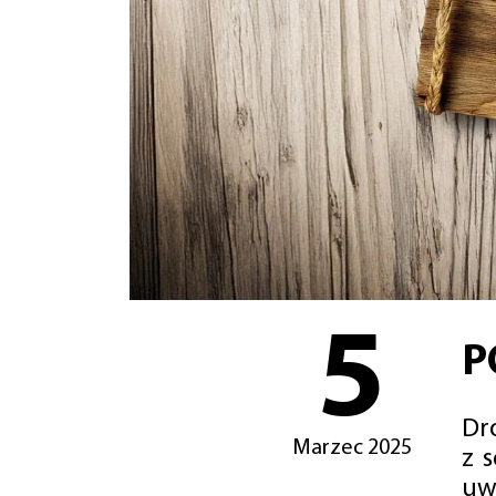
5
P
Dro
Marzec 2025
z 
uw