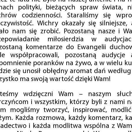
mach polityki, bieżących spraw świata, ni
chrów codzienności. Staraliśmy się wp
eczywistość. Wichry okazały się silniejsze,
ało nam się zrobić. Pozostaną nasze i Wa
zepowiadanie miłosierdzia w audycjac
zostaną komentarze do Ewangelii duchow
ale współpracowali, pozostaną audycje a
pomnienie poranków na żywo, a w wielu ku
dzie się unosił obłędny aromat dań według 
zystko ma swoją wartość dzięki Wam!
steśmy wdzięczni Wam – naszym słucha
rczyńcom i wszystkim, którzy byli z nami na
m mogliśmy tworzyć, inspirować, modlić 
żym. Każda rozmowa, każdy komentarz, każ
iadectwo i każda modlitwa wspólna z Wami