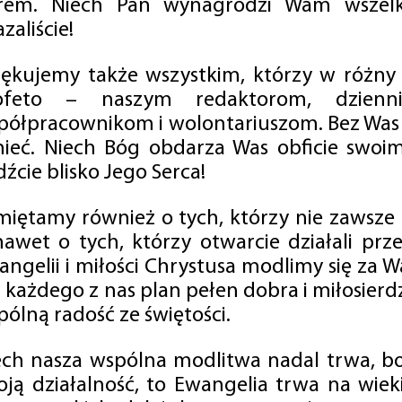
rem. Niech Pan wynagrodzi Wam wszelk
zaliście!
iękujemy także wszystkim, którzy w różny
ofeto – naszym redaktorom, dzienni
półpracownikom i wolontariuszom. Bez Was 
tnieć. Niech Bóg obdarza Was obficie swo
źcie blisko Jego Serca!
miętamy również o tych, którzy nie zawsze p
nawet o tych, którzy otwarcie działali p
angelii i miłości Chrystusa modlimy się za W
a każdego z nas plan pełen dobra i miłosierd
ólną radość ze świętości.
ech nasza wspólna modlitwa nadal trwa, b
oją działalność, to Ewangelia trwa na wiek