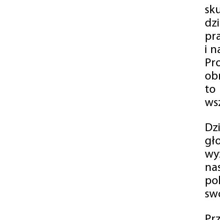
sk
dz
pr
i 
Pr
ob
to
wsz
Dz
gł
wy
na
po
swó
Pr