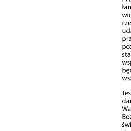
ła
wi
rz
ud
pr
po
st
ws
bę
ws
Je
da
Wa
Bo
św