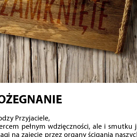
OŻEGNANIE
dzy Przyjaciele,
sercem pełnym wdzięczności, ale i smutku 
agi na zajęcie przez organy ścigania naszy