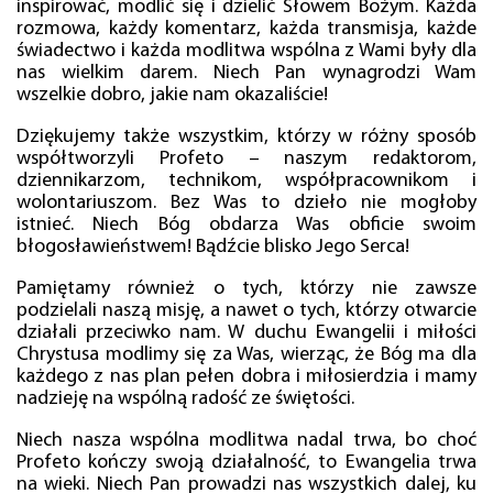
inspirować, modlić się i dzielić Słowem Bożym. Każda
rozmowa, każdy komentarz, każda transmisja, każde
świadectwo i każda modlitwa wspólna z Wami były dla
nas wielkim darem. Niech Pan wynagrodzi Wam
wszelkie dobro, jakie nam okazaliście!
Dziękujemy także wszystkim, którzy w różny sposób
współtworzyli Profeto – naszym redaktorom,
dziennikarzom, technikom, współpracownikom i
wolontariuszom. Bez Was to dzieło nie mogłoby
istnieć. Niech Bóg obdarza Was obficie swoim
błogosławieństwem! Bądźcie blisko Jego Serca!
Pamiętamy również o tych, którzy nie zawsze
podzielali naszą misję, a nawet o tych, którzy otwarcie
działali przeciwko nam. W duchu Ewangelii i miłości
Chrystusa modlimy się za Was, wierząc, że Bóg ma dla
każdego z nas plan pełen dobra i miłosierdzia i mamy
nadzieję na wspólną radość ze świętości.
Niech nasza wspólna modlitwa nadal trwa, bo choć
Profeto kończy swoją działalność, to Ewangelia trwa
na wieki. Niech Pan prowadzi nas wszystkich dalej, ku