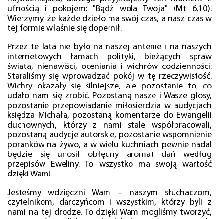
ufnością i pokojem: "Bądź wola Twoja" (Mt 6,10).
Wierzymy, że każde dzieło ma swój czas, a nasz czas w
tej formie właśnie się dopełnił.
Przez te lata nie było na naszej antenie i na naszych
internetowych łamach polityki, bieżących spraw
świata, nienawiści, oceniania i wichrów codzienności.
Staraliśmy się wprowadzać pokój w tę rzeczywistość.
Wichry okazały się silniejsze, ale pozostanie to, co
udało nam się zrobić. Pozostaną nasze i Wasze głosy,
pozostanie przepowiadanie miłosierdzia w audycjach
księdza Michała, pozostaną komentarze do Ewangelii
duchownych, którzy z nami stale współpracowali,
pozostaną audycje autorskie, pozostanie wspomnienie
poranków na żywo, a w wielu kuchniach pewnie nadal
będzie się unosił obłędny aromat dań według
przepisów Eweliny. To wszystko ma swoją wartość
dzięki Wam!
Jesteśmy wdzięczni Wam – naszym słuchaczom,
czytelnikom, darczyńcom i wszystkim, którzy byli z
nami na tej drodze. To dzięki Wam mogliśmy tworzyć,