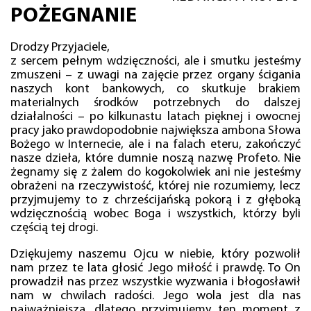
POŻEGNANIE
Drodzy Przyjaciele,
z sercem pełnym wdzięczności, ale i smutku jesteśmy
zmuszeni – z uwagi na zajęcie przez organy ścigania
naszych kont bankowych, co skutkuje brakiem
materialnych środków potrzebnych do dalszej
działalności – po kilkunastu latach pięknej i owocnej
pracy jako prawdopodobnie największa ambona Słowa
Bożego w Internecie, ale i na falach eteru, zakończyć
nasze dzieła, które dumnie noszą nazwę Profeto. Nie
żegnamy się z żalem do kogokolwiek ani nie jesteśmy
obrażeni na rzeczywistość, której nie rozumiemy, lecz
przyjmujemy to z chrześcijańską pokorą i z głęboką
wdzięcznością wobec Boga i wszystkich, którzy byli
częścią tej drogi.
Dziękujemy naszemu Ojcu w niebie, który pozwolił
nam przez te lata głosić Jego miłość i prawdę. To On
prowadził nas przez wszystkie wyzwania i błogosławił
nam w chwilach radości. Jego wola jest dla nas
najważniejsza, dlatego przyjmujemy ten moment z