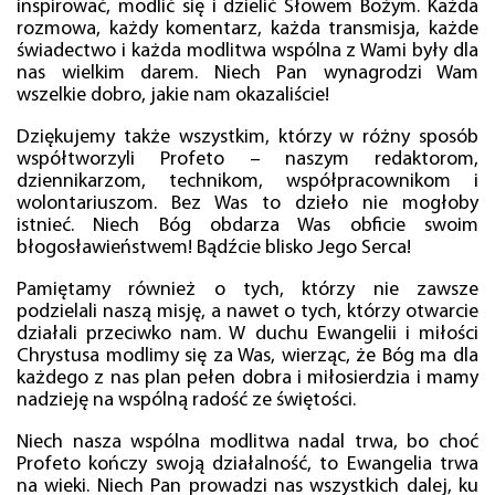
inspirować, modlić się i dzielić Słowem Bożym. Każda
rozmowa, każdy komentarz, każda transmisja, każde
świadectwo i każda modlitwa wspólna z Wami były dla
nas wielkim darem. Niech Pan wynagrodzi Wam
wszelkie dobro, jakie nam okazaliście!
Dziękujemy także wszystkim, którzy w różny sposób
współtworzyli Profeto – naszym redaktorom,
dziennikarzom, technikom, współpracownikom i
wolontariuszom. Bez Was to dzieło nie mogłoby
istnieć. Niech Bóg obdarza Was obficie swoim
błogosławieństwem! Bądźcie blisko Jego Serca!
Pamiętamy również o tych, którzy nie zawsze
podzielali naszą misję, a nawet o tych, którzy otwarcie
działali przeciwko nam. W duchu Ewangelii i miłości
Chrystusa modlimy się za Was, wierząc, że Bóg ma dla
każdego z nas plan pełen dobra i miłosierdzia i mamy
nadzieję na wspólną radość ze świętości.
Niech nasza wspólna modlitwa nadal trwa, bo choć
Profeto kończy swoją działalność, to Ewangelia trwa
na wieki. Niech Pan prowadzi nas wszystkich dalej, ku