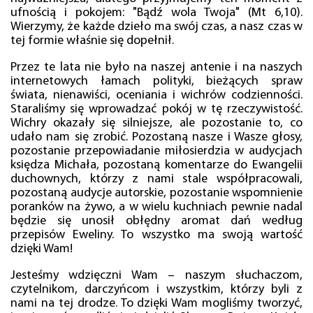
ufnością i pokojem: "Bądź wola Twoja" (Mt 6,10).
Wierzymy, że każde dzieło ma swój czas, a nasz czas w
tej formie właśnie się dopełnił.
Przez te lata nie było na naszej antenie i na naszych
internetowych łamach polityki, bieżących spraw
świata, nienawiści, oceniania i wichrów codzienności.
Staraliśmy się wprowadzać pokój w tę rzeczywistość.
Wichry okazały się silniejsze, ale pozostanie to, co
udało nam się zrobić. Pozostaną nasze i Wasze głosy,
pozostanie przepowiadanie miłosierdzia w audycjach
księdza Michała, pozostaną komentarze do Ewangelii
duchownych, którzy z nami stale współpracowali,
pozostaną audycje autorskie, pozostanie wspomnienie
poranków na żywo, a w wielu kuchniach pewnie nadal
będzie się unosił obłędny aromat dań według
przepisów Eweliny. To wszystko ma swoją wartość
dzięki Wam!
Jesteśmy wdzięczni Wam – naszym słuchaczom,
czytelnikom, darczyńcom i wszystkim, którzy byli z
nami na tej drodze. To dzięki Wam mogliśmy tworzyć,