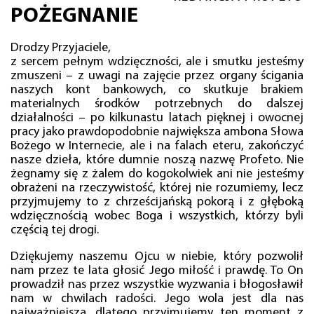
POŻEGNANIE
Drodzy Przyjaciele,
z sercem pełnym wdzięczności, ale i smutku jesteśmy
zmuszeni – z uwagi na zajęcie przez organy ścigania
naszych kont bankowych, co skutkuje brakiem
materialnych środków potrzebnych do dalszej
działalności – po kilkunastu latach pięknej i owocnej
pracy jako prawdopodobnie największa ambona Słowa
Bożego w Internecie, ale i na falach eteru, zakończyć
nasze dzieła, które dumnie noszą nazwę Profeto. Nie
żegnamy się z żalem do kogokolwiek ani nie jesteśmy
obrażeni na rzeczywistość, której nie rozumiemy, lecz
przyjmujemy to z chrześcijańską pokorą i z głęboką
wdzięcznością wobec Boga i wszystkich, którzy byli
częścią tej drogi.
Dziękujemy naszemu Ojcu w niebie, który pozwolił
nam przez te lata głosić Jego miłość i prawdę. To On
prowadził nas przez wszystkie wyzwania i błogosławił
nam w chwilach radości. Jego wola jest dla nas
najważniejsza, dlatego przyjmujemy ten moment z