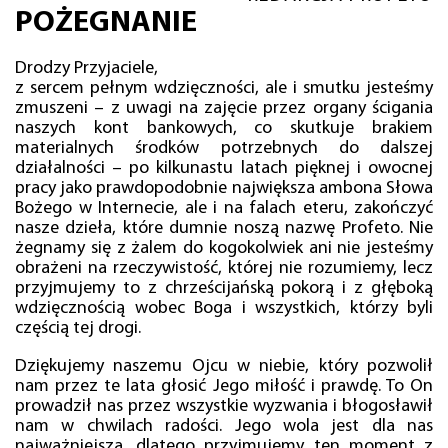
POŻEGNANIE
Drodzy Przyjaciele,
z sercem pełnym wdzięczności, ale i smutku jesteśmy
zmuszeni – z uwagi na zajęcie przez organy ścigania
naszych kont bankowych, co skutkuje brakiem
materialnych środków potrzebnych do dalszej
działalności – po kilkunastu latach pięknej i owocnej
pracy jako prawdopodobnie największa ambona Słowa
Bożego w Internecie, ale i na falach eteru, zakończyć
nasze dzieła, które dumnie noszą nazwę Profeto. Nie
żegnamy się z żalem do kogokolwiek ani nie jesteśmy
obrażeni na rzeczywistość, której nie rozumiemy, lecz
przyjmujemy to z chrześcijańską pokorą i z głęboką
wdzięcznością wobec Boga i wszystkich, którzy byli
częścią tej drogi.
Dziękujemy naszemu Ojcu w niebie, który pozwolił
nam przez te lata głosić Jego miłość i prawdę. To On
prowadził nas przez wszystkie wyzwania i błogosławił
nam w chwilach radości. Jego wola jest dla nas
najważniejsza, dlatego przyjmujemy ten moment z