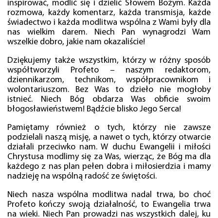
inspirować, modlić się i dzielić Słowem Bożym. Każda
rozmowa, każdy komentarz, każda transmisja, każde
świadectwo i każda modlitwa wspólna z Wami były dla
nas wielkim darem. Niech Pan wynagrodzi Wam
wszelkie dobro, jakie nam okazaliście!
Dziękujemy także wszystkim, którzy w różny sposób
współtworzyli Profeto – naszym redaktorom,
dziennikarzom, technikom, współpracownikom i
wolontariuszom. Bez Was to dzieło nie mogłoby
istnieć. Niech Bóg obdarza Was obficie swoim
błogosławieństwem! Bądźcie blisko Jego Serca!
Pamiętamy również o tych, którzy nie zawsze
podzielali naszą misję, a nawet o tych, którzy otwarcie
działali przeciwko nam. W duchu Ewangelii i miłości
Chrystusa modlimy się za Was, wierząc, że Bóg ma dla
każdego z nas plan pełen dobra i miłosierdzia i mamy
nadzieję na wspólną radość ze świętości.
Niech nasza wspólna modlitwa nadal trwa, bo choć
Profeto kończy swoją działalność, to Ewangelia trwa
na wieki. Niech Pan prowadzi nas wszystkich dalej, ku