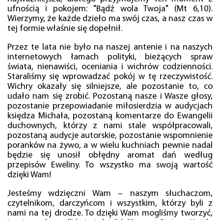
ufnością i pokojem: "Bądź wola Twoja" (Mt 6,10).
Wierzymy, że każde dzieło ma swój czas, a nasz czas w
tej formie właśnie się dopełnił.
Przez te lata nie było na naszej antenie i na naszych
internetowych łamach polityki, bieżących spraw
świata, nienawiści, oceniania i wichrów codzienności.
Staraliśmy się wprowadzać pokój w tę rzeczywistość.
Wichry okazały się silniejsze, ale pozostanie to, co
udało nam się zrobić. Pozostaną nasze i Wasze głosy,
pozostanie przepowiadanie miłosierdzia w audycjach
księdza Michała, pozostaną komentarze do Ewangelii
duchownych, którzy z nami stale współpracowali,
pozostaną audycje autorskie, pozostanie wspomnienie
poranków na żywo, a w wielu kuchniach pewnie nadal
będzie się unosił obłędny aromat dań według
przepisów Eweliny. To wszystko ma swoją wartość
dzięki Wam!
Jesteśmy wdzięczni Wam – naszym słuchaczom,
czytelnikom, darczyńcom i wszystkim, którzy byli z
nami na tej drodze. To dzięki Wam mogliśmy tworzyć,