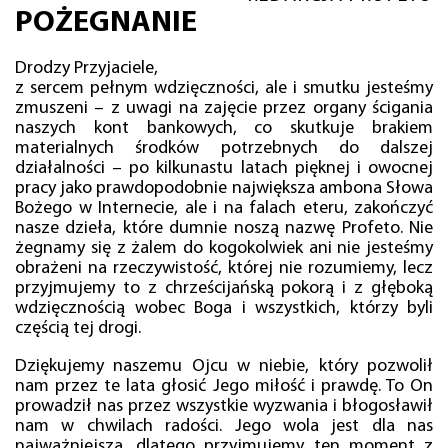
POŻEGNANIE
Drodzy Przyjaciele,
z sercem pełnym wdzięczności, ale i smutku jesteśmy
zmuszeni – z uwagi na zajęcie przez organy ścigania
naszych kont bankowych, co skutkuje brakiem
materialnych środków potrzebnych do dalszej
działalności – po kilkunastu latach pięknej i owocnej
pracy jako prawdopodobnie największa ambona Słowa
Bożego w Internecie, ale i na falach eteru, zakończyć
nasze dzieła, które dumnie noszą nazwę Profeto. Nie
żegnamy się z żalem do kogokolwiek ani nie jesteśmy
obrażeni na rzeczywistość, której nie rozumiemy, lecz
przyjmujemy to z chrześcijańską pokorą i z głęboką
wdzięcznością wobec Boga i wszystkich, którzy byli
częścią tej drogi.
Dziękujemy naszemu Ojcu w niebie, który pozwolił
nam przez te lata głosić Jego miłość i prawdę. To On
prowadził nas przez wszystkie wyzwania i błogosławił
nam w chwilach radości. Jego wola jest dla nas
najważniejsza, dlatego przyjmujemy ten moment z