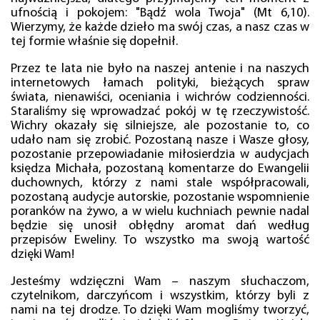
ufnością i pokojem: "Bądź wola Twoja" (Mt 6,10).
Wierzymy, że każde dzieło ma swój czas, a nasz czas w
tej formie właśnie się dopełnił.
Przez te lata nie było na naszej antenie i na naszych
internetowych łamach polityki, bieżących spraw
świata, nienawiści, oceniania i wichrów codzienności.
Staraliśmy się wprowadzać pokój w tę rzeczywistość.
Wichry okazały się silniejsze, ale pozostanie to, co
udało nam się zrobić. Pozostaną nasze i Wasze głosy,
pozostanie przepowiadanie miłosierdzia w audycjach
księdza Michała, pozostaną komentarze do Ewangelii
duchownych, którzy z nami stale współpracowali,
pozostaną audycje autorskie, pozostanie wspomnienie
poranków na żywo, a w wielu kuchniach pewnie nadal
będzie się unosił obłędny aromat dań według
przepisów Eweliny. To wszystko ma swoją wartość
dzięki Wam!
Jesteśmy wdzięczni Wam – naszym słuchaczom,
czytelnikom, darczyńcom i wszystkim, którzy byli z
nami na tej drodze. To dzięki Wam mogliśmy tworzyć,