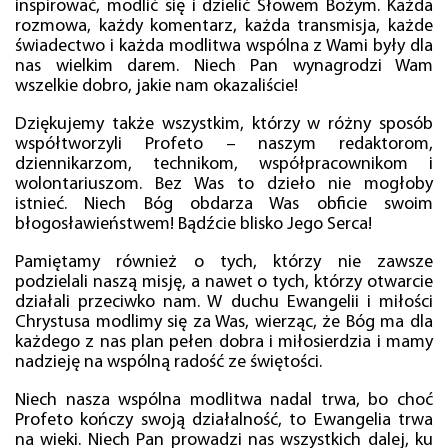
inspirować, modlić się i dzielić Słowem Bożym. Każda
rozmowa, każdy komentarz, każda transmisja, każde
świadectwo i każda modlitwa wspólna z Wami były dla
nas wielkim darem. Niech Pan wynagrodzi Wam
wszelkie dobro, jakie nam okazaliście!
Dziękujemy także wszystkim, którzy w różny sposób
współtworzyli Profeto – naszym redaktorom,
dziennikarzom, technikom, współpracownikom i
wolontariuszom. Bez Was to dzieło nie mogłoby
istnieć. Niech Bóg obdarza Was obficie swoim
błogosławieństwem! Bądźcie blisko Jego Serca!
Pamiętamy również o tych, którzy nie zawsze
podzielali naszą misję, a nawet o tych, którzy otwarcie
działali przeciwko nam. W duchu Ewangelii i miłości
Chrystusa modlimy się za Was, wierząc, że Bóg ma dla
każdego z nas plan pełen dobra i miłosierdzia i mamy
nadzieję na wspólną radość ze świętości.
Niech nasza wspólna modlitwa nadal trwa, bo choć
Profeto kończy swoją działalność, to Ewangelia trwa
na wieki. Niech Pan prowadzi nas wszystkich dalej, ku