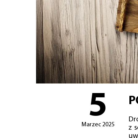
5
P
Dro
Marzec 2025
z 
uw