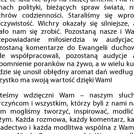
mach polityki, bieżących spraw świata, ni
chrów codzienności. Staraliśmy się wp
eczywistość. Wichry okazały się silniejsze,
ało nam się zrobić. Pozostaną nasze i Wa
zepowiadanie miłosierdzia w audycjac
zostaną komentarze do Ewangelii duchow
ale współpracowali, pozostaną audycje a
pomnienie poranków na żywo, a w wielu ku
dzie się unosił obłędny aromat dań według 
zystko ma swoją wartość dzięki Wam!
steśmy wdzięczni Wam – naszym słucha
rczyńcom i wszystkim, którzy byli z nami na
m mogliśmy tworzyć, inspirować, modlić 
żym. Każda rozmowa, każdy komentarz, każ
iadectwo i każda modlitwa wspólna z Wami