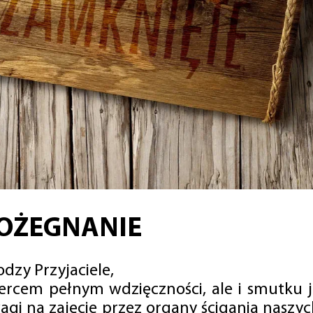
OŻEGNANIE
dzy Przyjaciele,
sercem pełnym wdzięczności, ale i smutku 
agi na zajęcie przez organy ścigania naszy