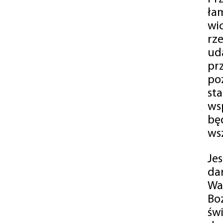
ła
wi
rz
ud
pr
po
st
ws
bę
ws
Je
da
Wa
Bo
św