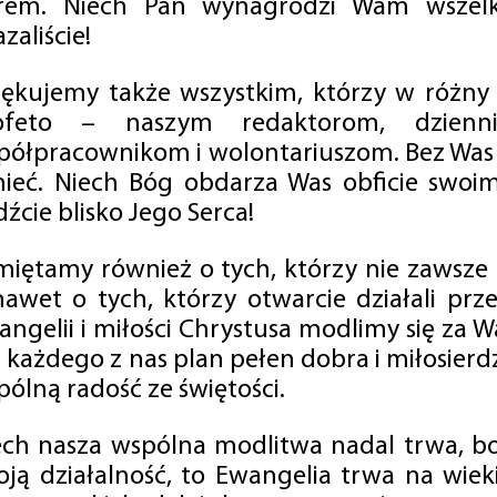
rem. Niech Pan wynagrodzi Wam wszelk
zaliście!
iękujemy także wszystkim, którzy w różny
ofeto – naszym redaktorom, dzienni
półpracownikom i wolontariuszom. Bez Was 
tnieć. Niech Bóg obdarza Was obficie swo
źcie blisko Jego Serca!
miętamy również o tych, którzy nie zawsze p
nawet o tych, którzy otwarcie działali p
angelii i miłości Chrystusa modlimy się za W
a każdego z nas plan pełen dobra i miłosierd
ólną radość ze świętości.
ech nasza wspólna modlitwa nadal trwa, b
oją działalność, to Ewangelia trwa na wiek