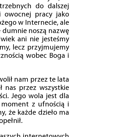
trzebnych do dalszej
 i owocnej pracy jako
ego w Internecie, ale
óre dumnie noszą nazwę
wiek ani nie jesteśmy
emy, lecz przyjmujemy
cznością wobec Boga i
olił nam przez te lata
ł nas przez wszystkie
i. Jego wola jest dla
 moment z ufnością i
my, że każde dzieło ma
opełnił.
 naszych internetowych