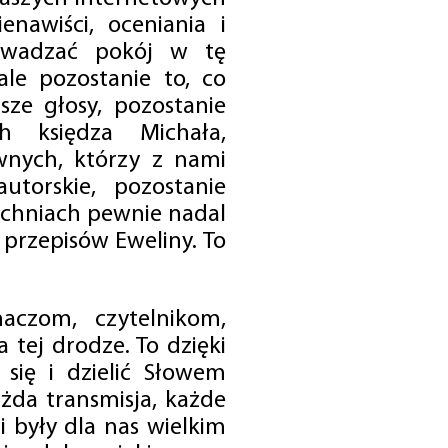
enawiści, oceniania i
rowadzać pokój w tę
 ale pozostanie to, co
sze głosy, pozostanie
h księdza Michała,
nych, którzy z nami
utorskie, pozostanie
chniach pewnie nadal
przepisów Eweliny. To
czom, czytelnikom,
 tej drodze. To dzięki
się i dzielić Słowem
da transmisja, każde
 były dla nas wielkim