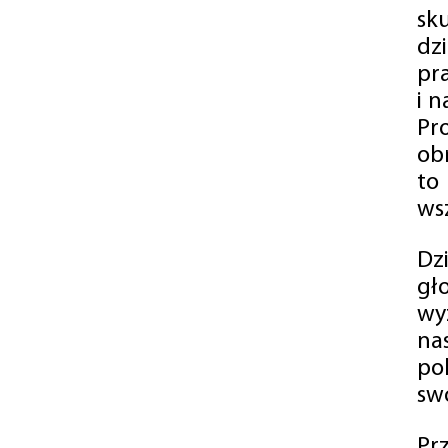
sk
dz
pr
i 
Pr
ob
to
wsz
Dz
gł
wy
na
po
swó
Pr