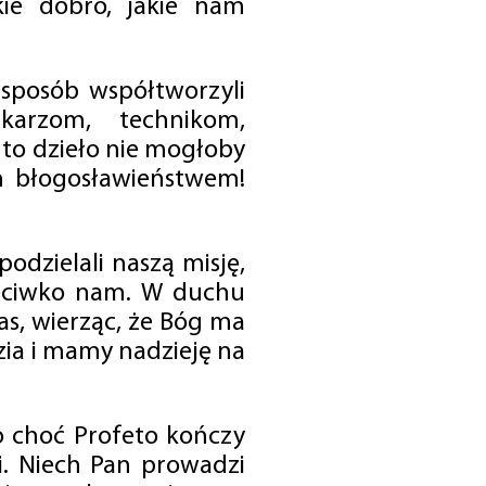
ie dobro, jakie nam
 sposób współtworzyli
karzom, technikom,
to dzieło nie mogłoby
im błogosławieństwem!
odzielali naszą misję,
rzeciwko nam. W duchu
as, wierząc, że Bóg ma
zia i mamy nadzieję na
o choć Profeto kończy
i. Niech Pan prowadzi