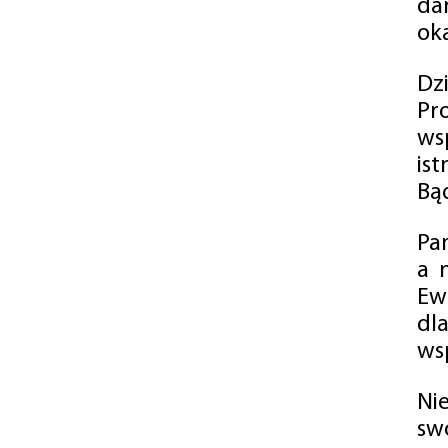
da
oka
Dz
Pr
ws
is
Bąd
Pa
a 
Ew
dl
wsp
Ni
sw