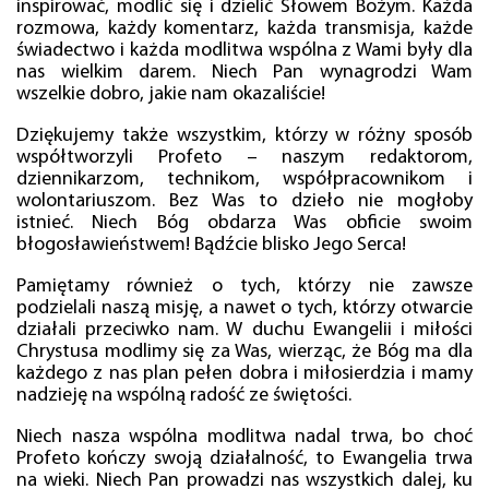
inspirować, modlić się i dzielić Słowem Bożym. Każda
rozmowa, każdy komentarz, każda transmisja, każde
świadectwo i każda modlitwa wspólna z Wami były dla
nas wielkim darem. Niech Pan wynagrodzi Wam
wszelkie dobro, jakie nam okazaliście!
Dziękujemy także wszystkim, którzy w różny sposób
współtworzyli Profeto – naszym redaktorom,
dziennikarzom, technikom, współpracownikom i
wolontariuszom. Bez Was to dzieło nie mogłoby
istnieć. Niech Bóg obdarza Was obficie swoim
błogosławieństwem! Bądźcie blisko Jego Serca!
Pamiętamy również o tych, którzy nie zawsze
podzielali naszą misję, a nawet o tych, którzy otwarcie
działali przeciwko nam. W duchu Ewangelii i miłości
Chrystusa modlimy się za Was, wierząc, że Bóg ma dla
każdego z nas plan pełen dobra i miłosierdzia i mamy
nadzieję na wspólną radość ze świętości.
Niech nasza wspólna modlitwa nadal trwa, bo choć
Profeto kończy swoją działalność, to Ewangelia trwa
na wieki. Niech Pan prowadzi nas wszystkich dalej, ku