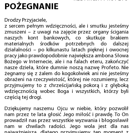
POŻEGNANIE
Drodzy Przyjaciele,
z sercem pełnym wdzięczności, ale i smutku jesteśmy
zmuszeni – z uwagi na zajęcie przez organy ścigania
naszych kont bankowych, co skutkuje brakiem
materialnych środków potrzebnych do dalszej
działalności – po kilkunastu latach pięknej i owocnej
pracy jako prawdopodobnie największa ambona Słowa
Bożego w Internecie, ale i na falach eteru, zakończyć
nasze dzieła, które dumnie noszą nazwę Profeto. Nie
żegnamy się z żalem do kogokolwiek ani nie jesteśmy
obrażeni na rzeczywistość, której nie rozumiemy, lecz
przyjmujemy to z chrześcijańską pokorą i z głęboką
wdzięcznością wobec Boga i wszystkich, którzy byli
częścią tej drogi.
Dziękujemy naszemu Ojcu w niebie, który pozwolił
nam przez te lata głosić Jego miłość i prawdę. To On
prowadził nas przez wszystkie wyzwania i błogosławił
nam w chwilach radości. Jego wola jest dla nas
najważniejsza, dlatego przyjmujemy ten moment z