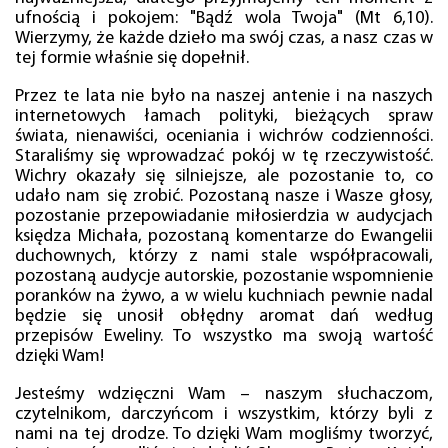
ufnością i pokojem: "Bądź wola Twoja" (Mt 6,10).
Wierzymy, że każde dzieło ma swój czas, a nasz czas w
tej formie właśnie się dopełnił.
Przez te lata nie było na naszej antenie i na naszych
internetowych łamach polityki, bieżących spraw
świata, nienawiści, oceniania i wichrów codzienności.
Staraliśmy się wprowadzać pokój w tę rzeczywistość.
Wichry okazały się silniejsze, ale pozostanie to, co
udało nam się zrobić. Pozostaną nasze i Wasze głosy,
pozostanie przepowiadanie miłosierdzia w audycjach
księdza Michała, pozostaną komentarze do Ewangelii
duchownych, którzy z nami stale współpracowali,
pozostaną audycje autorskie, pozostanie wspomnienie
poranków na żywo, a w wielu kuchniach pewnie nadal
będzie się unosił obłędny aromat dań według
przepisów Eweliny. To wszystko ma swoją wartość
dzięki Wam!
Jesteśmy wdzięczni Wam – naszym słuchaczom,
czytelnikom, darczyńcom i wszystkim, którzy byli z
nami na tej drodze. To dzięki Wam mogliśmy tworzyć,