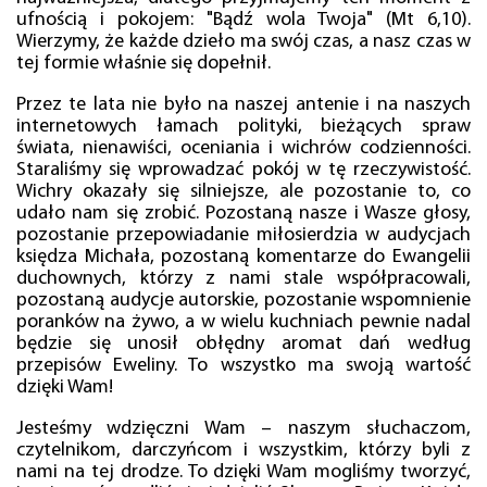
ufnością i pokojem: "Bądź wola Twoja" (Mt 6,10).
Wierzymy, że każde dzieło ma swój czas, a nasz czas w
tej formie właśnie się dopełnił.
Przez te lata nie było na naszej antenie i na naszych
internetowych łamach polityki, bieżących spraw
świata, nienawiści, oceniania i wichrów codzienności.
Staraliśmy się wprowadzać pokój w tę rzeczywistość.
Wichry okazały się silniejsze, ale pozostanie to, co
udało nam się zrobić. Pozostaną nasze i Wasze głosy,
pozostanie przepowiadanie miłosierdzia w audycjach
księdza Michała, pozostaną komentarze do Ewangelii
duchownych, którzy z nami stale współpracowali,
pozostaną audycje autorskie, pozostanie wspomnienie
poranków na żywo, a w wielu kuchniach pewnie nadal
będzie się unosił obłędny aromat dań według
przepisów Eweliny. To wszystko ma swoją wartość
dzięki Wam!
Jesteśmy wdzięczni Wam – naszym słuchaczom,
czytelnikom, darczyńcom i wszystkim, którzy byli z
nami na tej drodze. To dzięki Wam mogliśmy tworzyć,