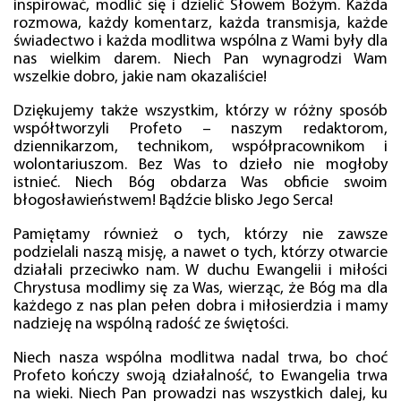
inspirować, modlić się i dzielić Słowem Bożym. Każda
rozmowa, każdy komentarz, każda transmisja, każde
świadectwo i każda modlitwa wspólna z Wami były dla
nas wielkim darem. Niech Pan wynagrodzi Wam
wszelkie dobro, jakie nam okazaliście!
Dziękujemy także wszystkim, którzy w różny sposób
współtworzyli Profeto – naszym redaktorom,
dziennikarzom, technikom, współpracownikom i
wolontariuszom. Bez Was to dzieło nie mogłoby
istnieć. Niech Bóg obdarza Was obficie swoim
błogosławieństwem! Bądźcie blisko Jego Serca!
Pamiętamy również o tych, którzy nie zawsze
podzielali naszą misję, a nawet o tych, którzy otwarcie
działali przeciwko nam. W duchu Ewangelii i miłości
Chrystusa modlimy się za Was, wierząc, że Bóg ma dla
każdego z nas plan pełen dobra i miłosierdzia i mamy
nadzieję na wspólną radość ze świętości.
Niech nasza wspólna modlitwa nadal trwa, bo choć
Profeto kończy swoją działalność, to Ewangelia trwa
na wieki. Niech Pan prowadzi nas wszystkich dalej, ku