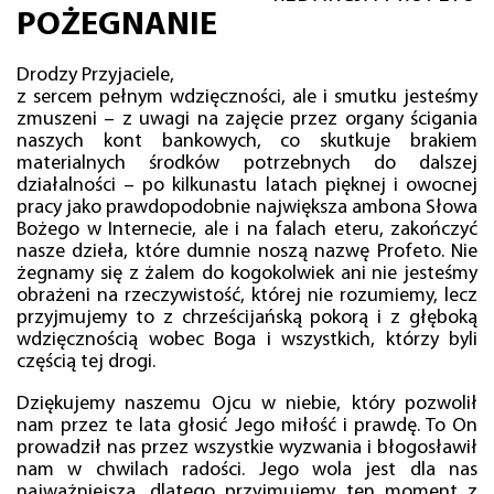
POŻEGNANIE
Drodzy Przyjaciele,
z sercem pełnym wdzięczności, ale i smutku jesteśmy
zmuszeni – z uwagi na zajęcie przez organy ścigania
naszych kont bankowych, co skutkuje brakiem
materialnych środków potrzebnych do dalszej
działalności – po kilkunastu latach pięknej i owocnej
pracy jako prawdopodobnie największa ambona Słowa
Bożego w Internecie, ale i na falach eteru, zakończyć
nasze dzieła, które dumnie noszą nazwę Profeto. Nie
żegnamy się z żalem do kogokolwiek ani nie jesteśmy
obrażeni na rzeczywistość, której nie rozumiemy, lecz
przyjmujemy to z chrześcijańską pokorą i z głęboką
wdzięcznością wobec Boga i wszystkich, którzy byli
częścią tej drogi.
Dziękujemy naszemu Ojcu w niebie, który pozwolił
nam przez te lata głosić Jego miłość i prawdę. To On
prowadził nas przez wszystkie wyzwania i błogosławił
nam w chwilach radości. Jego wola jest dla nas
najważniejsza, dlatego przyjmujemy ten moment z