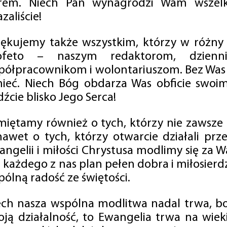
rem. Niech Pan wynagrodzi Wam wszelk
zaliście!
iękujemy także wszystkim, którzy w różny
ofeto – naszym redaktorom, dzienni
półpracownikom i wolontariuszom. Bez Was 
tnieć. Niech Bóg obdarza Was obficie swo
źcie blisko Jego Serca!
miętamy również o tych, którzy nie zawsze p
nawet o tych, którzy otwarcie działali p
angelii i miłości Chrystusa modlimy się za W
a każdego z nas plan pełen dobra i miłosierd
ólną radość ze świętości.
ech nasza wspólna modlitwa nadal trwa, b
oją działalność, to Ewangelia trwa na wiek