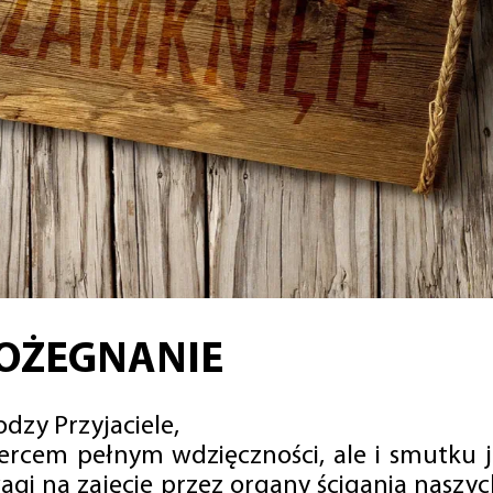
OŻEGNANIE
dzy Przyjaciele,
sercem pełnym wdzięczności, ale i smutku 
agi na zajęcie przez organy ścigania naszy