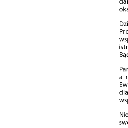
da
oka
Dz
Pr
ws
is
Bąd
Pa
a 
Ew
dl
wsp
Ni
sw