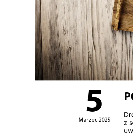
5
P
Dro
Marzec 2025
z 
uw