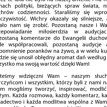
mach polityki, bieżących spraw świata, ni
chrów codzienności. Staraliśmy się wp
eczywistość. Wichry okazały się silniejsze,
ało nam się zrobić. Pozostaną nasze i Wa
zepowiadanie miłosierdzia w audycjac
zostaną komentarze do Ewangelii duchow
ale współpracowali, pozostaną audycje a
pomnienie poranków na żywo, a w wielu ku
dzie się unosił obłędny aromat dań według 
zystko ma swoją wartość dzięki Wam!
steśmy wdzięczni Wam – naszym słucha
rczyńcom i wszystkim, którzy byli z nami na
m mogliśmy tworzyć, inspirować, modlić 
żym. Każda rozmowa, każdy komentarz, każ
iadectwo i każda modlitwa wspólna z Wami