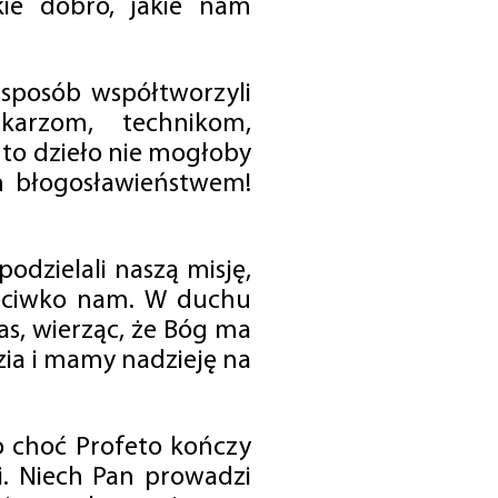
ie dobro, jakie nam
 sposób współtworzyli
karzom, technikom,
to dzieło nie mogłoby
im błogosławieństwem!
odzielali naszą misję,
rzeciwko nam. W duchu
as, wierząc, że Bóg ma
zia i mamy nadzieję na
o choć Profeto kończy
i. Niech Pan prowadzi