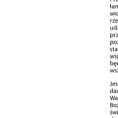
ła
wi
rz
ud
pr
po
st
ws
bę
ws
Je
da
Wa
Bo
św