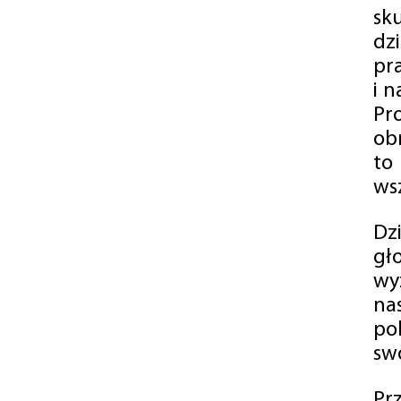
sk
dz
pr
i 
Pr
ob
to
wsz
Dz
gł
wy
na
po
swó
Pr