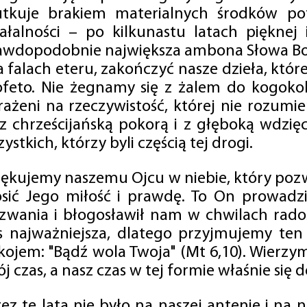
utkuje brakiem materialnych środków po
iałalności – po kilkunastu latach pięknej
awdopodobnie największa ambona Słowa Boż
na falach eteru, zakończyć nasze dzieła, kt
ofeto. Nie żegnamy się z żalem do kogokol
rażeni na rzeczywistość, której nie rozumi
 z chrześcijańską pokorą i z głęboką wdzię
ystkich, którzy byli częścią tej drogi.
iękujemy naszemu Ojcu w niebie, który pozw
osić Jego miłość i prawdę. To On prowadzi
zwania i błogosławił nam w chwilach radośc
s najważniejsza, dlatego przyjmujemy ten
kojem: "Bądź wola Twoja" (Mt 6,10). Wierzy
j czas, a nasz czas w tej formie właśnie się d
zez te lata nie było na naszej antenie i na