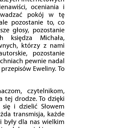
enawiści, oceniania i
rowadzać pokój w tę
 ale pozostanie to, co
sze głosy, pozostanie
h księdza Michała,
nych, którzy z nami
utorskie, pozostanie
chniach pewnie nadal
przepisów Eweliny. To
czom, czytelnikom,
 tej drodze. To dzięki
się i dzielić Słowem
da transmisja, każde
 były dla nas wielkim