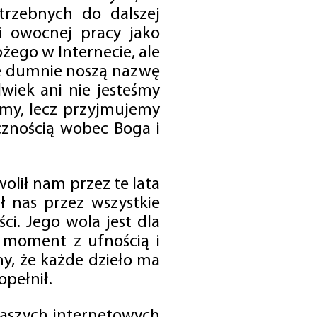
trzebnych do dalszej
 i owocnej pracy jako
ego w Internecie, ale
óre dumnie noszą nazwę
wiek ani nie jesteśmy
emy, lecz przyjmujemy
cznością wobec Boga i
olił nam przez te lata
ł nas przez wszystkie
i. Jego wola jest dla
 moment z ufnością i
my, że każde dzieło ma
opełnił.
 naszych internetowych