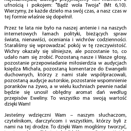
ufnością i pokojem: "Bądź wola Twoja" (Mt 6,10).
Wierzymy, że każde dzieło ma swój czas, a nasz czas w
tej formie właśnie się dopełnił.
Przez te lata nie było na naszej antenie i na naszych
internetowych łamach polityki, bieżących spraw
świata, nienawiści, oceniania i wichrów codzienności.
Staraliśmy się wprowadzać pokój w tę rzeczywistość.
Wichry okazały się silniejsze, ale pozostanie to, co
udało nam się zrobić. Pozostaną nasze i Wasze głosy,
pozostanie przepowiadanie miłosierdzia w audycjach
księdza Michała, pozostaną komentarze do Ewangelii
duchownych, którzy z nami stale współpracowali,
pozostaną audycje autorskie, pozostanie wspomnienie
poranków na żywo, a w wielu kuchniach pewnie nadal
będzie się unosił obłędny aromat dań według
przepisów Eweliny. To wszystko ma swoją wartość
dzięki Wam!
Jesteśmy wdzięczni Wam – naszym słuchaczom,
czytelnikom, darczyńcom i wszystkim, którzy byli z
nami na tej drodze. To dzięki Wam mogliśmy tworzyć,