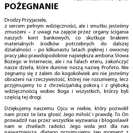
POŻEGNANIE
Drodzy Przyjaciele,
z sercem pełnym wdzięczności, ale i smutku jesteśmy
zmuszeni – z uwagi na zajęcie przez organy ścigania
naszych kont bankowych, co skutkuje brakiem
materialnych środków potrzebnych do dalszej
działalności – po kilkunastu latach pięknej i owocnej
pracy jako prawdopodobnie największa ambona Słowa
Bożego w Internecie, ale i na falach eteru, zakończyć
nasze dzieła, które dumnie noszą nazwę Profeto. Nie
żegnamy się z żalem do kogokolwiek ani nie jesteśmy
obrażeni na rzeczywistość, której nie rozumiemy, lecz
przyjmujemy to z chrześcijańską pokorą i z głęboką
wdzięcznością wobec Boga i wszystkich, którzy byli
częścią tej drogi.
Dziękujemy naszemu Ojcu w niebie, który pozwolił
nam przez te lata głosić Jego miłość i prawdę. To On
prowadził nas przez wszystkie wyzwania i błogosławił
nam w chwilach radości. Jego wola jest dla nas
najważniejsza, dlatego przyjmujemy ten moment z