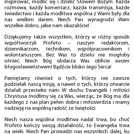
inspirować, modlić się i dzielić Słowem Bożym. Każda
rozmowa, każdy komentarz, każda transmisja, każde
świadectwo i każda modlitwa wspólna z Wami były dla
nas wielkim darem. Niech Pan wynagrodzi Wam
wszelkie dobro, jakie nam okazaliście!
Dziękujemy także wszystkim, którzy w różny sposób
współtworzyli Profeto – naszym redaktorom,
dziennikarzom, technikom, współpracownikom i
wolontariuszom. Bez Was to dzieło nie mogłoby
istnieć. Niech Bóg obdarza Was obficie swoim
błogosławieństwem! Bądźcie blisko Jego Serca!
Pamiętamy również o tych, którzy nie zawsze
podzielali naszą misję, a nawet o tych, którzy otwarcie
działali przeciwko nam. W duchu Ewangelii i miłości
Chrystusa modlimy się za Was, wierząc, że Bóg ma dla
każdego z nas plan pełen dobra i miłosierdzia i mamy
nadzieję na wspólną radość ze świętości.
Niech nasza wspólna modlitwa nadal trwa, bo choć
Profeto kończy swoją działalność, to Ewangelia trwa
na wieki. Niech Pan prowadzi nas wszystkich dalej, ku