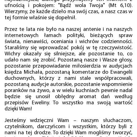
ufnością i pokojem: "Bądź wola Twoja" (Mt 6,10).
Wierzymy, że każde dzieło ma swój czas, a nasz czas w
tej formie właśnie się dopełnił.
Przez te lata nie było na naszej antenie i na naszych
internetowych łamach polityki, bieżących spraw
świata, nienawiści, oceniania i wichrów codzienności.
Staraliśmy się wprowadzać pokój w tę rzeczywistość.
Wichry okazały się silniejsze, ale pozostanie to, co
udało nam się zrobić. Pozostaną nasze i Wasze głosy,
pozostanie przepowiadanie miłosierdzia w audycjach
księdza Michała, pozostaną komentarze do Ewangelii
duchownych, którzy z nami stale współpracowali,
pozostaną audycje autorskie, pozostanie wspomnienie
poranków na żywo, a w wielu kuchniach pewnie nadal
będzie się unosił obłędny aromat dań według
przepisów Eweliny. To wszystko ma swoją wartość
dzięki Wam!
Jesteśmy wdzięczni Wam – naszym słuchaczom,
czytelnikom, darczyńcom i wszystkim, którzy byli z
nami na tej drodze. To dzięki Wam mogliśmy tworzyć,