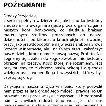
POŻEGNANIE
Drodzy Przyjaciele,
z sercem pełnym wdzięczności, ale i smutku jesteśmy
zmuszeni – z uwagi na zajęcie przez organy ścigania
naszych kont bankowych, co skutkuje brakiem
materialnych środków potrzebnych do dalszej
działalności – po kilkunastu latach pięknej i owocnej
pracy jako prawdopodobnie największa ambona Słowa
Bożego w Internecie, ale i na falach eteru, zakończyć
nasze dzieła, które dumnie noszą nazwę Profeto. Nie
żegnamy się z żalem do kogokolwiek ani nie jesteśmy
obrażeni na rzeczywistość, której nie rozumiemy, lecz
przyjmujemy to z chrześcijańską pokorą i z głęboką
wdzięcznością wobec Boga i wszystkich, którzy byli
częścią tej drogi.
Dziękujemy naszemu Ojcu w niebie, który pozwolił
nam przez te lata głosić Jego miłość i prawdę. To On
prowadził nas przez wszystkie wyzwania i błogosławił
nam w chwilach radości. Jego wola jest dla nas
najważniejsza, dlatego przyjmujemy ten moment z