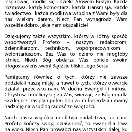
inspirować, modlić się i dzielić Słowem Bożym. Każda
rozmowa, każdy komentarz, każda transmisja, każde
świadectwo i każda modlitwa wspólna z Wami były dla
nas wielkim darem. Niech Pan wynagrodzi Wam
wszelkie dobro, jakie nam okazaliście!
Dziękujemy także wszystkim, którzy w różny sposób
współtworzyli Profeto – naszym redaktorom,
dziennikarzom, technikom, współpracownikom i
wolontariuszom. Bez Was to dzieło nie mogłoby
istnieć. Niech Bóg obdarza Was obficie swoim
błogosławieństwem! Bądźcie blisko Jego Serca!
Pamiętamy również o tych, którzy nie zawsze
podzielali naszą misję, a nawet o tych, którzy otwarcie
działali przeciwko nam. W duchu Ewangelii i miłości
Chrystusa modlimy się za Was, wierząc, że Bóg ma dla
każdego z nas plan pełen dobra i miłosierdzia i mamy
nadzieję na wspólną radość ze świętości.
Niech nasza wspólna modlitwa nadal trwa, bo choć
Profeto kończy swoją działalność, to Ewangelia trwa
na wieki. Niech Pan prowadzi nas wszystkich dalej, ku