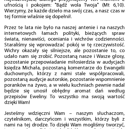
ufnością i pokojem: "Bądź wola Twoja" (Mt 6,10).
Wierzymy, że każde dzieło ma swój czas, a nasz czas w
tej formie właśnie się dopełnił.
Przez te lata nie było na naszej antenie i na naszych
internetowych łamach polityki, bieżących spraw
świata, nienawiści, oceniania i wichrów codzienności.
Staraliśmy się wprowadzać pokój w tę rzeczywistość.
Wichry okazały się silniejsze, ale pozostanie to, co
udało nam się zrobić. Pozostaną nasze i Wasze głosy,
pozostanie przepowiadanie miłosierdzia w audycjach
księdza Michała, pozostaną komentarze do Ewangelii
duchownych, którzy z nami stale współpracowali,
pozostaną audycje autorskie, pozostanie wspomnienie
poranków na żywo, a w wielu kuchniach pewnie nadal
będzie się unosił obłędny aromat dań według
przepisów Eweliny. To wszystko ma swoją wartość
dzięki Wam!
Jesteśmy wdzięczni Wam – naszym słuchaczom,
czytelnikom, darczyńcom i wszystkim, którzy byli z
nami na tej drodze. To dzięki Wam mogliśmy tworzyć,