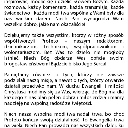
inspirować, modlić się i dzielić Słowem Bożym. Każda
rozmowa, każdy komentarz, każda transmisja, każde
świadectwo i każda modlitwa wspólna z Wami były dla
nas wielkim darem. Niech Pan wynagrodzi Wam
wszelkie dobro, jakie nam okazaliście!
Dziękujemy także wszystkim, którzy w różny sposób
współtworzyli Profeto – naszym redaktorom,
dziennikarzom, technikom, współpracownikom i
wolontariuszom. Bez Was to dzieło nie mogłoby
istnieć. Niech Bóg obdarza Was obficie swoim
błogosławieństwem! Bądźcie blisko Jego Serca!
Pamiętamy również o tych, którzy nie zawsze
podzielali naszą misję, a nawet o tych, którzy otwarcie
działali przeciwko nam. W duchu Ewangelii i miłości
Chrystusa modlimy się za Was, wierząc, że Bóg ma dla
każdego z nas plan pełen dobra i miłosierdzia i mamy
nadzieję na wspólną radość ze świętości.
Niech nasza wspólna modlitwa nadal trwa, bo choć
Profeto kończy swoją działalność, to Ewangelia trwa
na wieki. Niech Pan prowadzi nas wszystkich dalej, ku