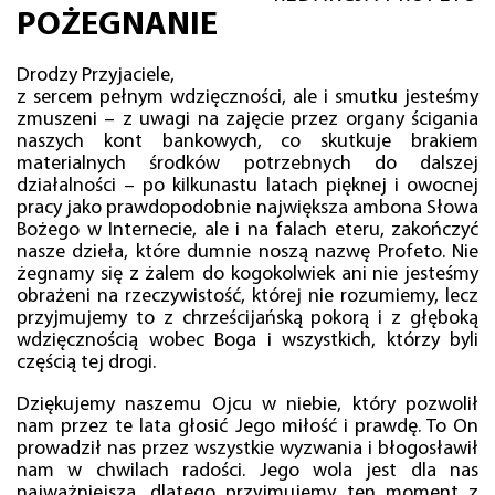
POŻEGNANIE
Drodzy Przyjaciele,
z sercem pełnym wdzięczności, ale i smutku jesteśmy
zmuszeni – z uwagi na zajęcie przez organy ścigania
naszych kont bankowych, co skutkuje brakiem
materialnych środków potrzebnych do dalszej
działalności – po kilkunastu latach pięknej i owocnej
pracy jako prawdopodobnie największa ambona Słowa
Bożego w Internecie, ale i na falach eteru, zakończyć
nasze dzieła, które dumnie noszą nazwę Profeto. Nie
żegnamy się z żalem do kogokolwiek ani nie jesteśmy
obrażeni na rzeczywistość, której nie rozumiemy, lecz
przyjmujemy to z chrześcijańską pokorą i z głęboką
wdzięcznością wobec Boga i wszystkich, którzy byli
częścią tej drogi.
Dziękujemy naszemu Ojcu w niebie, który pozwolił
nam przez te lata głosić Jego miłość i prawdę. To On
prowadził nas przez wszystkie wyzwania i błogosławił
nam w chwilach radości. Jego wola jest dla nas
najważniejsza, dlatego przyjmujemy ten moment z