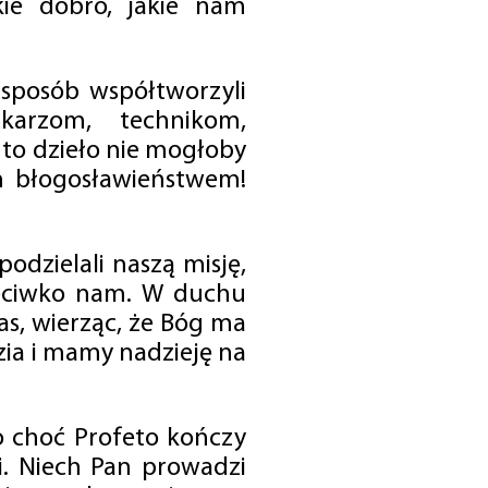
ie dobro, jakie nam
 sposób współtworzyli
karzom, technikom,
to dzieło nie mogłoby
im błogosławieństwem!
odzielali naszą misję,
rzeciwko nam. W duchu
as, wierząc, że Bóg ma
zia i mamy nadzieję na
o choć Profeto kończy
i. Niech Pan prowadzi