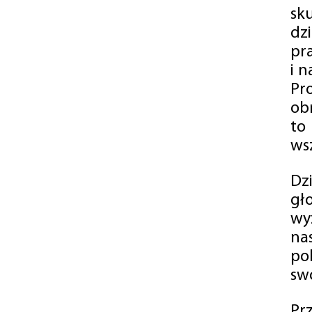
sk
dz
pr
i 
Pr
ob
to
wsz
Dz
gł
wy
na
po
swó
Pr