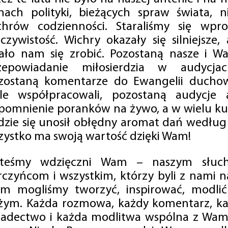
mach polityki, bieżących spraw świata, ni
chrów codzienności. Staraliśmy się wp
eczywistość. Wichry okazały się silniejsze,
ało nam się zrobić. Pozostaną nasze i Wa
zepowiadanie miłosierdzia w audycjac
zostaną komentarze do Ewangelii duchow
ale współpracowali, pozostaną audycje a
pomnienie poranków na żywo, a w wielu ku
dzie się unosił obłędny aromat dań według 
zystko ma swoją wartość dzięki Wam!
steśmy wdzięczni Wam – naszym słucha
rczyńcom i wszystkim, którzy byli z nami na
m mogliśmy tworzyć, inspirować, modlić 
żym. Każda rozmowa, każdy komentarz, każ
iadectwo i każda modlitwa wspólna z Wami