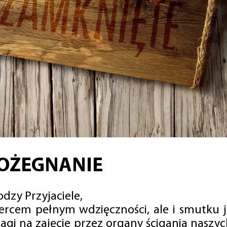
OŻEGNANIE
dzy Przyjaciele,
sercem pełnym wdzięczności, ale i smutku 
agi na zajęcie przez organy ścigania naszy