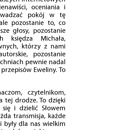
enawiści, oceniania i
rowadzać pokój w tę
 ale pozostanie to, co
sze głosy, pozostanie
h księdza Michała,
nych, którzy z nami
utorskie, pozostanie
chniach pewnie nadal
przepisów Eweliny. To
czom, czytelnikom,
 tej drodze. To dzięki
się i dzielić Słowem
da transmisja, każde
 były dla nas wielkim