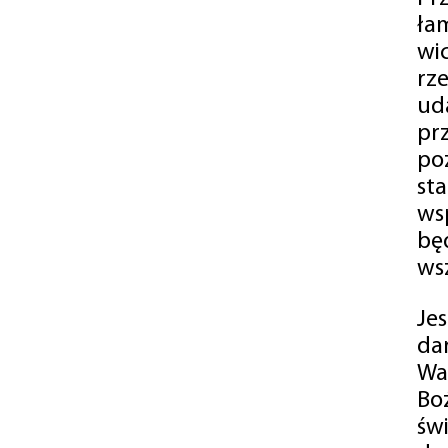
ła
wi
rz
ud
pr
po
st
ws
bę
ws
Je
da
Wa
Bo
św