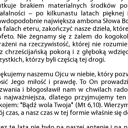
utkuje brakiem materialnych środków po
iałalności – po kilkunastu latach pięknej
awdopodobnie największa ambona Słowa Boż
na falach eteru, zakończyć nasze dzieła, kt
ofeto. Nie żegnamy się z żalem do kogokol
rażeni na rzeczywistość, której nie rozumi
 z chrześcijańską pokorą i z głęboką wdzię
ystkich, którzy byli częścią tej drogi.
iękujemy naszemu Ojcu w niebie, który pozw
osić Jego miłość i prawdę. To On prowadzi
zwania i błogosławił nam w chwilach radośc
s najważniejsza, dlatego przyjmujemy ten
kojem: "Bądź wola Twoja" (Mt 6,10). Wierzy
j czas, a nasz czas w tej formie właśnie się d
zez te lata nie było na naszej antenie i na