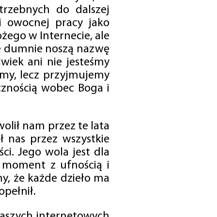
trzebnych do dalszej
 i owocnej pracy jako
ego w Internecie, ale
óre dumnie noszą nazwę
wiek ani nie jesteśmy
emy, lecz przyjmujemy
cznością wobec Boga i
olił nam przez te lata
ł nas przez wszystkie
i. Jego wola jest dla
 moment z ufnością i
my, że każde dzieło ma
opełnił.
 naszych internetowych