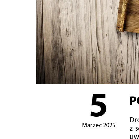
5
P
Dro
Marzec 2025
z 
uw