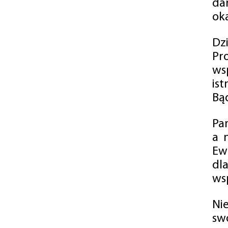
da
oka
Dz
Pr
ws
is
Bąd
Pa
a 
Ew
dl
wsp
Ni
sw