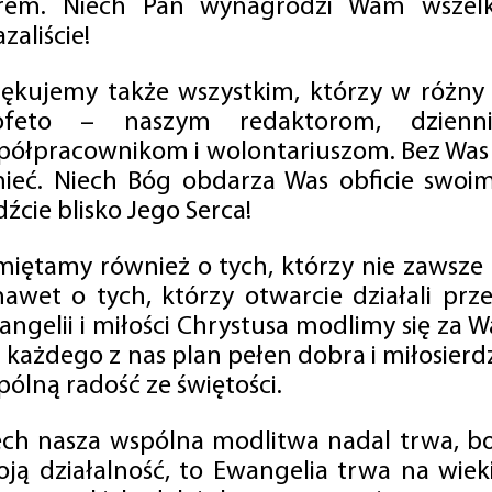
rem. Niech Pan wynagrodzi Wam wszelk
zaliście!
iękujemy także wszystkim, którzy w różny
ofeto – naszym redaktorom, dzienni
półpracownikom i wolontariuszom. Bez Was 
tnieć. Niech Bóg obdarza Was obficie swo
źcie blisko Jego Serca!
miętamy również o tych, którzy nie zawsze p
nawet o tych, którzy otwarcie działali p
angelii i miłości Chrystusa modlimy się za W
a każdego z nas plan pełen dobra i miłosierd
ólną radość ze świętości.
ech nasza wspólna modlitwa nadal trwa, b
oją działalność, to Ewangelia trwa na wiek