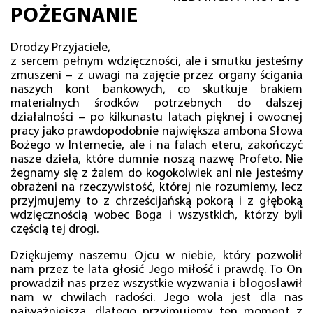
POŻEGNANIE
Drodzy Przyjaciele,
z sercem pełnym wdzięczności, ale i smutku jesteśmy
zmuszeni – z uwagi na zajęcie przez organy ścigania
naszych kont bankowych, co skutkuje brakiem
materialnych środków potrzebnych do dalszej
działalności – po kilkunastu latach pięknej i owocnej
pracy jako prawdopodobnie największa ambona Słowa
Bożego w Internecie, ale i na falach eteru, zakończyć
nasze dzieła, które dumnie noszą nazwę Profeto. Nie
żegnamy się z żalem do kogokolwiek ani nie jesteśmy
obrażeni na rzeczywistość, której nie rozumiemy, lecz
przyjmujemy to z chrześcijańską pokorą i z głęboką
wdzięcznością wobec Boga i wszystkich, którzy byli
częścią tej drogi.
Dziękujemy naszemu Ojcu w niebie, który pozwolił
nam przez te lata głosić Jego miłość i prawdę. To On
prowadził nas przez wszystkie wyzwania i błogosławił
nam w chwilach radości. Jego wola jest dla nas
najważniejsza, dlatego przyjmujemy ten moment z