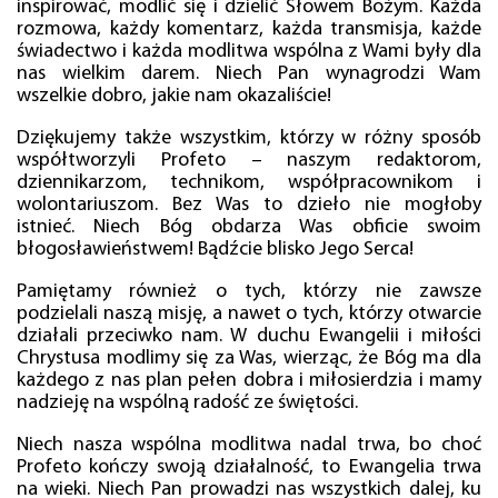
inspirować, modlić się i dzielić Słowem Bożym. Każda
rozmowa, każdy komentarz, każda transmisja, każde
świadectwo i każda modlitwa wspólna z Wami były dla
nas wielkim darem. Niech Pan wynagrodzi Wam
wszelkie dobro, jakie nam okazaliście!
Dziękujemy także wszystkim, którzy w różny sposób
współtworzyli Profeto – naszym redaktorom,
dziennikarzom, technikom, współpracownikom i
wolontariuszom. Bez Was to dzieło nie mogłoby
istnieć. Niech Bóg obdarza Was obficie swoim
błogosławieństwem! Bądźcie blisko Jego Serca!
Pamiętamy również o tych, którzy nie zawsze
podzielali naszą misję, a nawet o tych, którzy otwarcie
działali przeciwko nam. W duchu Ewangelii i miłości
Chrystusa modlimy się za Was, wierząc, że Bóg ma dla
każdego z nas plan pełen dobra i miłosierdzia i mamy
nadzieję na wspólną radość ze świętości.
Niech nasza wspólna modlitwa nadal trwa, bo choć
Profeto kończy swoją działalność, to Ewangelia trwa
na wieki. Niech Pan prowadzi nas wszystkich dalej, ku