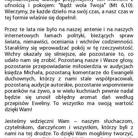
ufnością i pokojem: "Bądź wola Twoja" (Mt 6,10).
Wierzymy, że każde dzieło ma swój czas, a nasz czas w
tej formie właśnie się dopełnił.
Przez te lata nie było na naszej antenie i na naszych
internetowych łamach polityki, bieżących spraw
świata, nienawiści, oceniania i wichrów codzienności.
Staraliśmy się wprowadzać pokój w tę rzeczywistość.
Wichry okazały się silniejsze, ale pozostanie to, co
udało nam się zrobić. Pozostaną nasze i Wasze głosy,
pozostanie przepowiadanie miłosierdzia w audycjach
księdza Michała, pozostaną komentarze do Ewangelii
duchownych, którzy z nami stale współpracowali,
pozostaną audycje autorskie, pozostanie wspomnienie
poranków na żywo, a w wielu kuchniach pewnie nadal
będzie się unosił obłędny aromat dań według
przepisów Eweliny. To wszystko ma swoją wartość
dzięki Wam!
Jesteśmy wdzięczni Wam – naszym słuchaczom,
czytelnikom, darczyńcom i wszystkim, którzy byli z
nami na tej drodze. To dzięki Wam mogliśmy tworzyć,