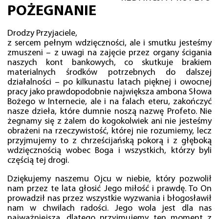
POŻEGNANIE
Drodzy Przyjaciele,
z sercem pełnym wdzięczności, ale i smutku jesteśmy
zmuszeni – z uwagi na zajęcie przez organy ścigania
naszych kont bankowych, co skutkuje brakiem
materialnych środków potrzebnych do dalszej
działalności – po kilkunastu latach pięknej i owocnej
pracy jako prawdopodobnie największa ambona Słowa
Bożego w Internecie, ale i na falach eteru, zakończyć
nasze dzieła, które dumnie noszą nazwę Profeto. Nie
żegnamy się z żalem do kogokolwiek ani nie jesteśmy
obrażeni na rzeczywistość, której nie rozumiemy, lecz
przyjmujemy to z chrześcijańską pokorą i z głęboką
wdzięcznością wobec Boga i wszystkich, którzy byli
częścią tej drogi.
Dziękujemy naszemu Ojcu w niebie, który pozwolił
nam przez te lata głosić Jego miłość i prawdę. To On
prowadził nas przez wszystkie wyzwania i błogosławił
nam w chwilach radości. Jego wola jest dla nas
najważniejsza, dlatego przyjmujemy ten moment z