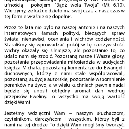
ufnością i pokojem: "Bądź wola Twoja" (Mt 6,10).
Wierzymy, że każde dzieło ma swój czas, a nasz czas w
tej formie właśnie się dopełnił.
Przez te lata nie było na naszej antenie i na naszych
internetowych łamach polityki, bieżących spraw
świata, nienawiści, oceniania i wichrów codzienności.
Staraliśmy się wprowadzać pokój w tę rzeczywistość.
Wichry okazały się silniejsze, ale pozostanie to, co
udało nam się zrobić. Pozostaną nasze i Wasze głosy,
pozostanie przepowiadanie miłosierdzia w audycjach
księdza Michała, pozostaną komentarze do Ewangelii
duchownych, którzy z nami stale współpracowali,
pozostaną audycje autorskie, pozostanie wspomnienie
poranków na żywo, a w wielu kuchniach pewnie nadal
będzie się unosił obłędny aromat dań według
przepisów Eweliny. To wszystko ma swoją wartość
dzięki Wam!
Jesteśmy wdzięczni Wam – naszym słuchaczom,
czytelnikom, darczyńcom i wszystkim, którzy byli z
nami na tej drodze. To dzięki Wam mogliśmy tworzyć,