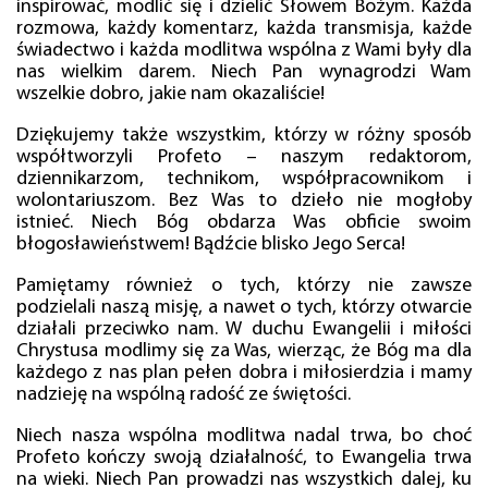
inspirować, modlić się i dzielić Słowem Bożym. Każda
rozmowa, każdy komentarz, każda transmisja, każde
świadectwo i każda modlitwa wspólna z Wami były dla
nas wielkim darem. Niech Pan wynagrodzi Wam
wszelkie dobro, jakie nam okazaliście!
Dziękujemy także wszystkim, którzy w różny sposób
współtworzyli Profeto – naszym redaktorom,
dziennikarzom, technikom, współpracownikom i
wolontariuszom. Bez Was to dzieło nie mogłoby
istnieć. Niech Bóg obdarza Was obficie swoim
błogosławieństwem! Bądźcie blisko Jego Serca!
Pamiętamy również o tych, którzy nie zawsze
podzielali naszą misję, a nawet o tych, którzy otwarcie
działali przeciwko nam. W duchu Ewangelii i miłości
Chrystusa modlimy się za Was, wierząc, że Bóg ma dla
każdego z nas plan pełen dobra i miłosierdzia i mamy
nadzieję na wspólną radość ze świętości.
Niech nasza wspólna modlitwa nadal trwa, bo choć
Profeto kończy swoją działalność, to Ewangelia trwa
na wieki. Niech Pan prowadzi nas wszystkich dalej, ku