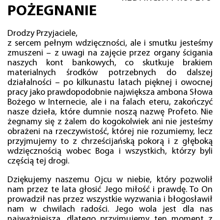
POŻEGNANIE
Drodzy Przyjaciele,
z sercem pełnym wdzięczności, ale i smutku jesteśmy
zmuszeni – z uwagi na zajęcie przez organy ścigania
naszych kont bankowych, co skutkuje brakiem
materialnych środków potrzebnych do dalszej
działalności – po kilkunastu latach pięknej i owocnej
pracy jako prawdopodobnie największa ambona Słowa
Bożego w Internecie, ale i na falach eteru, zakończyć
nasze dzieła, które dumnie noszą nazwę Profeto. Nie
żegnamy się z żalem do kogokolwiek ani nie jesteśmy
obrażeni na rzeczywistość, której nie rozumiemy, lecz
przyjmujemy to z chrześcijańską pokorą i z głęboką
wdzięcznością wobec Boga i wszystkich, którzy byli
częścią tej drogi.
Dziękujemy naszemu Ojcu w niebie, który pozwolił
nam przez te lata głosić Jego miłość i prawdę. To On
prowadził nas przez wszystkie wyzwania i błogosławił
nam w chwilach radości. Jego wola jest dla nas
najważniejsza, dlatego przyjmujemy ten moment z