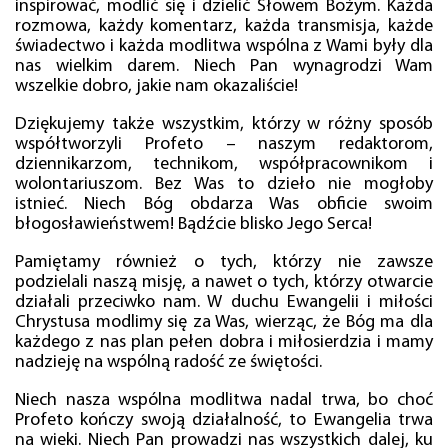
inspirować, modlić się i dzielić Słowem Bożym. Każda
rozmowa, każdy komentarz, każda transmisja, każde
świadectwo i każda modlitwa wspólna z Wami były dla
nas wielkim darem. Niech Pan wynagrodzi Wam
wszelkie dobro, jakie nam okazaliście!
Dziękujemy także wszystkim, którzy w różny sposób
współtworzyli Profeto – naszym redaktorom,
dziennikarzom, technikom, współpracownikom i
wolontariuszom. Bez Was to dzieło nie mogłoby
istnieć. Niech Bóg obdarza Was obficie swoim
błogosławieństwem! Bądźcie blisko Jego Serca!
Pamiętamy również o tych, którzy nie zawsze
podzielali naszą misję, a nawet o tych, którzy otwarcie
działali przeciwko nam. W duchu Ewangelii i miłości
Chrystusa modlimy się za Was, wierząc, że Bóg ma dla
każdego z nas plan pełen dobra i miłosierdzia i mamy
nadzieję na wspólną radość ze świętości.
Niech nasza wspólna modlitwa nadal trwa, bo choć
Profeto kończy swoją działalność, to Ewangelia trwa
na wieki. Niech Pan prowadzi nas wszystkich dalej, ku