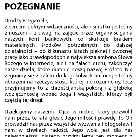
POŻEGNANIE
Drodzy Przyjaciele,
z sercem pełnym wdzięczności, ale i smutku jesteśmy
zmuszeni – z uwagi na zajęcie przez organy ścigania
naszych kont bankowych, co skutkuje brakiem
materialnych środków potrzebnych do dalszej
działalności – po kilkunastu latach pięknej i owocnej
pracy jako prawdopodobnie największa ambona Słowa
Bożego w Internecie, ale i na falach eteru, zakończyć
nasze dzieła, które dumnie noszą nazwę Profeto. Nie
żegnamy się z żalem do kogokolwiek ani nie jesteśmy
obrażeni na rzeczywistość, której nie rozumiemy, lecz
przyjmujemy to z chrześcijańską pokorą i z głęboką
wdzięcznością wobec Boga i wszystkich, którzy byli
częścią tej drogi.
Dziękujemy naszemu Ojcu w niebie, który pozwolił
nam przez te lata głosić Jego miłość i prawdę. To On
prowadził nas przez wszystkie wyzwania i błogosławił
nam w chwilach radości. Jego wola jest dla nas
najważniejsza, dlatego przyjmujemy ten moment z