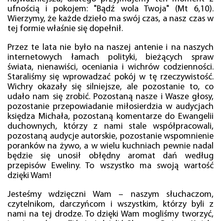
ufnością i pokojem: "Bądź wola Twoja" (Mt 6,10).
Wierzymy, że każde dzieło ma swój czas, a nasz czas w
tej formie właśnie się dopełnił.
Przez te lata nie było na naszej antenie i na naszych
internetowych łamach polityki, bieżących spraw
świata, nienawiści, oceniania i wichrów codzienności.
Staraliśmy się wprowadzać pokój w tę rzeczywistość.
Wichry okazały się silniejsze, ale pozostanie to, co
udało nam się zrobić. Pozostaną nasze i Wasze głosy,
pozostanie przepowiadanie miłosierdzia w audycjach
księdza Michała, pozostaną komentarze do Ewangelii
duchownych, którzy z nami stale współpracowali,
pozostaną audycje autorskie, pozostanie wspomnienie
poranków na żywo, a w wielu kuchniach pewnie nadal
będzie się unosił obłędny aromat dań według
przepisów Eweliny. To wszystko ma swoją wartość
dzięki Wam!
Jesteśmy wdzięczni Wam – naszym słuchaczom,
czytelnikom, darczyńcom i wszystkim, którzy byli z
nami na tej drodze. To dzięki Wam mogliśmy tworzyć,