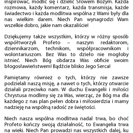
inspirować, modlić się i dzielić Słowem Bożym. Każda
rozmowa, każdy komentarz, każda transmisja, każde
świadectwo i każda modlitwa wspólna z Wami były dla
nas wielkim darem. Niech Pan wynagrodzi Wam
wszelkie dobro, jakie nam okazaliście!
Dziękujemy także wszystkim, którzy w różny sposób
współtworzyli Profeto – naszym redaktorom,
dziennikarzom, technikom, współpracownikom i
wolontariuszom. Bez Was to dzieło nie mogłoby
istnieć. Niech Bóg obdarza Was obficie swoim
błogosławieństwem! Bądźcie blisko Jego Serca!
Pamiętamy również o tych, którzy nie zawsze
podzielali naszą misję, a nawet o tych, którzy otwarcie
działali przeciwko nam. W duchu Ewangelii i miłości
Chrystusa modlimy się za Was, wierząc, że Bóg ma dla
każdego z nas plan pełen dobra i miłosierdzia i mamy
nadzieję na wspólną radość ze świętości.
Niech nasza wspólna modlitwa nadal trwa, bo choć
Profeto kończy swoją działalność, to Ewangelia trwa
na wieki. Niech Pan prowadzi nas wszystkich dalej, ku