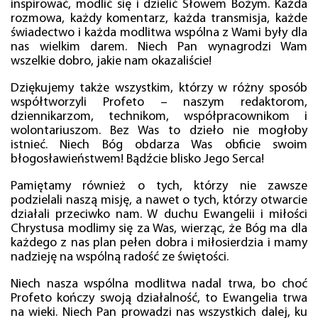
inspirować, modlić się i dzielić Słowem Bożym. Każda
rozmowa, każdy komentarz, każda transmisja, każde
świadectwo i każda modlitwa wspólna z Wami były dla
nas wielkim darem. Niech Pan wynagrodzi Wam
wszelkie dobro, jakie nam okazaliście!
Dziękujemy także wszystkim, którzy w różny sposób
współtworzyli Profeto – naszym redaktorom,
dziennikarzom, technikom, współpracownikom i
wolontariuszom. Bez Was to dzieło nie mogłoby
istnieć. Niech Bóg obdarza Was obficie swoim
błogosławieństwem! Bądźcie blisko Jego Serca!
Pamiętamy również o tych, którzy nie zawsze
podzielali naszą misję, a nawet o tych, którzy otwarcie
działali przeciwko nam. W duchu Ewangelii i miłości
Chrystusa modlimy się za Was, wierząc, że Bóg ma dla
każdego z nas plan pełen dobra i miłosierdzia i mamy
nadzieję na wspólną radość ze świętości.
Niech nasza wspólna modlitwa nadal trwa, bo choć
Profeto kończy swoją działalność, to Ewangelia trwa
na wieki. Niech Pan prowadzi nas wszystkich dalej, ku