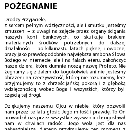
POŻEGNANIE
Drodzy Przyjaciele,
z sercem pełnym wdzięczności, ale i smutku jesteśmy
zmuszeni – z uwagi na zajęcie przez organy ścigania
naszych kont bankowych, co skutkuje brakiem
materialnych środków potrzebnych do dalszej
działalności – po kilkunastu latach pięknej i owocnej
pracy jako prawdopodobnie największa ambona Słowa
Bożego w Internecie, ale i na falach eteru, zakończyć
nasze dzieła, które dumnie noszą nazwę Profeto. Nie
żegnamy się z żalem do kogokolwiek ani nie jesteśmy
obrażeni na rzeczywistość, której nie rozumiemy, lecz
przyjmujemy to z chrześcijańską pokorą i z głęboką
wdzięcznością wobec Boga i wszystkich, którzy byli
częścią tej drogi.
Dziękujemy naszemu Ojcu w niebie, który pozwolił
nam przez te lata głosić Jego miłość i prawdę. To On
prowadził nas przez wszystkie wyzwania i błogosławił
nam w chwilach radości. Jego wola jest dla nas
najważniejsza, dlatego przyjmujemy ten moment z