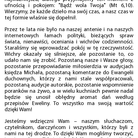
ufnością i pokojem: "Bądź wola Twoja" (Mt 6,10).
Wierzymy, że każde dzieło ma swój czas, a nasz czas w
tej formie właśnie się dopełnił.
Przez te lata nie było na naszej antenie i na naszych
internetowych łamach polityki, bieżących spraw
świata, nienawiści, oceniania i wichrów codzienności.
Staraliśmy się wprowadzać pokój w tę rzeczywistość.
Wichry okazały się silniejsze, ale pozostanie to, co
udało nam się zrobić. Pozostaną nasze i Wasze głosy,
pozostanie przepowiadanie miłosierdzia w audycjach
księdza Michała, pozostaną komentarze do Ewangelii
duchownych, którzy z nami stale współpracowali,
pozostaną audycje autorskie, pozostanie wspomnienie
poranków na żywo, a w wielu kuchniach pewnie nadal
będzie się unosił obłędny aromat dań według
przepisów Eweliny. To wszystko ma swoją wartość
dzięki Wam!
Jesteśmy wdzięczni Wam – naszym słuchaczom,
czytelnikom, darczyńcom i wszystkim, którzy byli z
nami na tej drodze. To dzięki Wam mogliśmy tworzyć,