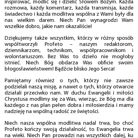
inspirować, modlić się i dzielić Słowem Bożym. Każda
rozmowa, każdy komentarz, każda transmisja, każde
świadectwo i każda modlitwa wspólna z Wami były dla
nas wielkim darem. Niech Pan wynagrodzi Wam
wszelkie dobro, jakie nam okazaliście!
Dziękujemy także wszystkim, którzy w różny sposób
współtworzyli Profeto – naszym redaktorom,
dziennikarzom, technikom, współpracownikom i
wolontariuszom. Bez Was to dzieło nie mogłoby
istnieć. Niech Bóg obdarza Was obficie swoim
błogosławieństwem! Bądźcie blisko Jego Serca!
Pamiętamy również o tych, którzy nie zawsze
podzielali naszą misję, a nawet o tych, którzy otwarcie
działali przeciwko nam. W duchu Ewangelii i miłości
Chrystusa modlimy się za Was, wierząc, że Bóg ma dla
każdego z nas plan pełen dobra i miłosierdzia i mamy
nadzieję na wspólną radość ze świętości.
Niech nasza wspólna modlitwa nadal trwa, bo choć
Profeto kończy swoją działalność, to Ewangelia trwa
na wieki. Niech Pan prowadzi nas wszystkich dalej, ku