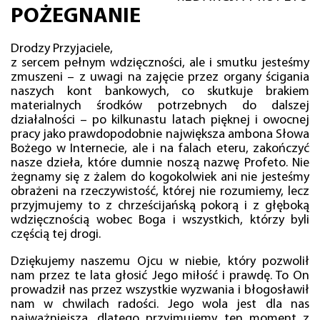
POŻEGNANIE
Drodzy Przyjaciele,
z sercem pełnym wdzięczności, ale i smutku jesteśmy
zmuszeni – z uwagi na zajęcie przez organy ścigania
naszych kont bankowych, co skutkuje brakiem
materialnych środków potrzebnych do dalszej
działalności – po kilkunastu latach pięknej i owocnej
pracy jako prawdopodobnie największa ambona Słowa
Bożego w Internecie, ale i na falach eteru, zakończyć
nasze dzieła, które dumnie noszą nazwę Profeto. Nie
żegnamy się z żalem do kogokolwiek ani nie jesteśmy
obrażeni na rzeczywistość, której nie rozumiemy, lecz
przyjmujemy to z chrześcijańską pokorą i z głęboką
wdzięcznością wobec Boga i wszystkich, którzy byli
częścią tej drogi.
Dziękujemy naszemu Ojcu w niebie, który pozwolił
nam przez te lata głosić Jego miłość i prawdę. To On
prowadził nas przez wszystkie wyzwania i błogosławił
nam w chwilach radości. Jego wola jest dla nas
najważniejsza, dlatego przyjmujemy ten moment z