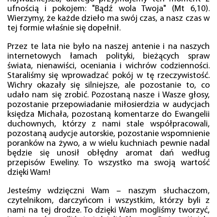
ufnością i pokojem: "Bądź wola Twoja" (Mt 6,10).
Wierzymy, że każde dzieło ma swój czas, a nasz czas w
tej formie właśnie się dopełnił.
Przez te lata nie było na naszej antenie i na naszych
internetowych łamach polityki, bieżących spraw
świata, nienawiści, oceniania i wichrów codzienności.
Staraliśmy się wprowadzać pokój w tę rzeczywistość.
Wichry okazały się silniejsze, ale pozostanie to, co
udało nam się zrobić. Pozostaną nasze i Wasze głosy,
pozostanie przepowiadanie miłosierdzia w audycjach
księdza Michała, pozostaną komentarze do Ewangelii
duchownych, którzy z nami stale współpracowali,
pozostaną audycje autorskie, pozostanie wspomnienie
poranków na żywo, a w wielu kuchniach pewnie nadal
będzie się unosił obłędny aromat dań według
przepisów Eweliny. To wszystko ma swoją wartość
dzięki Wam!
Jesteśmy wdzięczni Wam – naszym słuchaczom,
czytelnikom, darczyńcom i wszystkim, którzy byli z
nami na tej drodze. To dzięki Wam mogliśmy tworzyć,