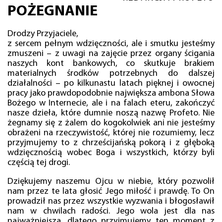
POŻEGNANIE
Drodzy Przyjaciele,
z sercem pełnym wdzięczności, ale i smutku jesteśmy
zmuszeni – z uwagi na zajęcie przez organy ścigania
naszych kont bankowych, co skutkuje brakiem
materialnych środków potrzebnych do dalszej
działalności – po kilkunastu latach pięknej i owocnej
pracy jako prawdopodobnie największa ambona Słowa
Bożego w Internecie, ale i na falach eteru, zakończyć
nasze dzieła, które dumnie noszą nazwę Profeto. Nie
żegnamy się z żalem do kogokolwiek ani nie jesteśmy
obrażeni na rzeczywistość, której nie rozumiemy, lecz
przyjmujemy to z chrześcijańską pokorą i z głęboką
wdzięcznością wobec Boga i wszystkich, którzy byli
częścią tej drogi.
Dziękujemy naszemu Ojcu w niebie, który pozwolił
nam przez te lata głosić Jego miłość i prawdę. To On
prowadził nas przez wszystkie wyzwania i błogosławił
nam w chwilach radości. Jego wola jest dla nas
najważniejsza, dlatego przyjmujemy ten moment z