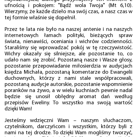
ufnością i pokojem: "Bądź wola Twoja" (Mt 6,10).
Wierzymy, że każde dzieło ma swój czas, a nasz czas w
tej formie właśnie się dopełnił.
Przez te lata nie było na naszej antenie i na naszych
internetowych łamach polityki, bieżących spraw
świata, nienawiści, oceniania i wichrów codzienności.
Staraliśmy się wprowadzać pokój w tę rzeczywistość.
Wichry okazały się silniejsze, ale pozostanie to, co
udało nam się zrobić. Pozostaną nasze i Wasze głosy,
pozostanie przepowiadanie miłosierdzia w audycjach
księdza Michała, pozostaną komentarze do Ewangelii
duchownych, którzy z nami stale współpracowali,
pozostaną audycje autorskie, pozostanie wspomnienie
poranków na żywo, a w wielu kuchniach pewnie nadal
będzie się unosił obłędny aromat dań według
przepisów Eweliny. To wszystko ma swoją wartość
dzięki Wam!
Jesteśmy wdzięczni Wam – naszym słuchaczom,
czytelnikom, darczyńcom i wszystkim, którzy byli z
nami na tej drodze. To dzięki Wam mogliśmy tworzyć,