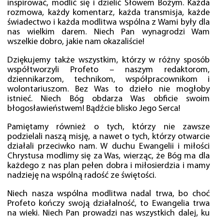
inspirować, modlić się i dzielić Słowem Bożym. Każda
rozmowa, każdy komentarz, każda transmisja, każde
świadectwo i każda modlitwa wspólna z Wami były dla
nas wielkim darem. Niech Pan wynagrodzi Wam
wszelkie dobro, jakie nam okazaliście!
Dziękujemy także wszystkim, którzy w różny sposób
współtworzyli Profeto – naszym redaktorom,
dziennikarzom, technikom, współpracownikom i
wolontariuszom. Bez Was to dzieło nie mogłoby
istnieć. Niech Bóg obdarza Was obficie swoim
błogosławieństwem! Bądźcie blisko Jego Serca!
Pamiętamy również o tych, którzy nie zawsze
podzielali naszą misję, a nawet o tych, którzy otwarcie
działali przeciwko nam. W duchu Ewangelii i miłości
Chrystusa modlimy się za Was, wierząc, że Bóg ma dla
każdego z nas plan pełen dobra i miłosierdzia i mamy
nadzieję na wspólną radość ze świętości.
Niech nasza wspólna modlitwa nadal trwa, bo choć
Profeto kończy swoją działalność, to Ewangelia trwa
na wieki. Niech Pan prowadzi nas wszystkich dalej, ku