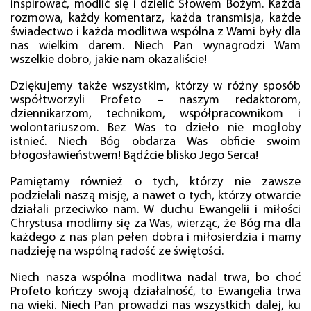
inspirować, modlić się i dzielić Słowem Bożym. Każda
rozmowa, każdy komentarz, każda transmisja, każde
świadectwo i każda modlitwa wspólna z Wami były dla
nas wielkim darem. Niech Pan wynagrodzi Wam
wszelkie dobro, jakie nam okazaliście!
Dziękujemy także wszystkim, którzy w różny sposób
współtworzyli Profeto – naszym redaktorom,
dziennikarzom, technikom, współpracownikom i
wolontariuszom. Bez Was to dzieło nie mogłoby
istnieć. Niech Bóg obdarza Was obficie swoim
błogosławieństwem! Bądźcie blisko Jego Serca!
Pamiętamy również o tych, którzy nie zawsze
podzielali naszą misję, a nawet o tych, którzy otwarcie
działali przeciwko nam. W duchu Ewangelii i miłości
Chrystusa modlimy się za Was, wierząc, że Bóg ma dla
każdego z nas plan pełen dobra i miłosierdzia i mamy
nadzieję na wspólną radość ze świętości.
Niech nasza wspólna modlitwa nadal trwa, bo choć
Profeto kończy swoją działalność, to Ewangelia trwa
na wieki. Niech Pan prowadzi nas wszystkich dalej, ku