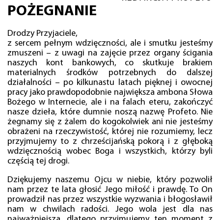
POŻEGNANIE
Drodzy Przyjaciele,
z sercem pełnym wdzięczności, ale i smutku jesteśmy
zmuszeni – z uwagi na zajęcie przez organy ścigania
naszych kont bankowych, co skutkuje brakiem
materialnych środków potrzebnych do dalszej
działalności – po kilkunastu latach pięknej i owocnej
pracy jako prawdopodobnie największa ambona Słowa
Bożego w Internecie, ale i na falach eteru, zakończyć
nasze dzieła, które dumnie noszą nazwę Profeto. Nie
żegnamy się z żalem do kogokolwiek ani nie jesteśmy
obrażeni na rzeczywistość, której nie rozumiemy, lecz
przyjmujemy to z chrześcijańską pokorą i z głęboką
wdzięcznością wobec Boga i wszystkich, którzy byli
częścią tej drogi.
Dziękujemy naszemu Ojcu w niebie, który pozwolił
nam przez te lata głosić Jego miłość i prawdę. To On
prowadził nas przez wszystkie wyzwania i błogosławił
nam w chwilach radości. Jego wola jest dla nas
najważniejsza, dlatego przyjmujemy ten moment z