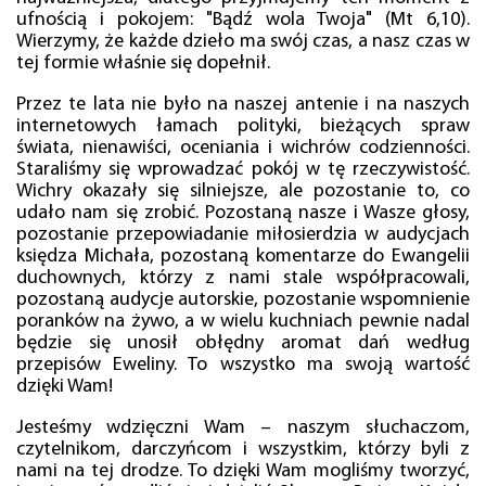
ufnością i pokojem: "Bądź wola Twoja" (Mt 6,10).
Wierzymy, że każde dzieło ma swój czas, a nasz czas w
tej formie właśnie się dopełnił.
Przez te lata nie było na naszej antenie i na naszych
internetowych łamach polityki, bieżących spraw
świata, nienawiści, oceniania i wichrów codzienności.
Staraliśmy się wprowadzać pokój w tę rzeczywistość.
Wichry okazały się silniejsze, ale pozostanie to, co
udało nam się zrobić. Pozostaną nasze i Wasze głosy,
pozostanie przepowiadanie miłosierdzia w audycjach
księdza Michała, pozostaną komentarze do Ewangelii
duchownych, którzy z nami stale współpracowali,
pozostaną audycje autorskie, pozostanie wspomnienie
poranków na żywo, a w wielu kuchniach pewnie nadal
będzie się unosił obłędny aromat dań według
przepisów Eweliny. To wszystko ma swoją wartość
dzięki Wam!
Jesteśmy wdzięczni Wam – naszym słuchaczom,
czytelnikom, darczyńcom i wszystkim, którzy byli z
nami na tej drodze. To dzięki Wam mogliśmy tworzyć,