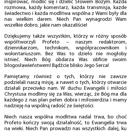
inspirować, modlić się i dzielić Słowem Bożym. Każda
rozmowa, każdy komentarz, każda transmisja, każde
świadectwo i każda modlitwa wspólna z Wami były dla
nas wielkim darem. Niech Pan wynagrodzi Wam
wszelkie dobro, jakie nam okazaliście!
Dziękujemy także wszystkim, którzy w różny sposób
współtworzyli Profeto – naszym redaktorom,
dziennikarzom, technikom, współpracownikom i
wolontariuszom. Bez Was to dzieło nie mogłoby
istnieć. Niech Bóg obdarza Was obficie swoim
błogosławieństwem! Bądźcie blisko Jego Serca!
Pamiętamy również o tych, którzy nie zawsze
podzielali naszą misję, a nawet o tych, którzy otwarcie
działali przeciwko nam. W duchu Ewangelii i miłości
Chrystusa modlimy się za Was, wierząc, że Bóg ma dla
każdego z nas plan pełen dobra i miłosierdzia i mamy
nadzieję na wspólną radość ze świętości.
Niech nasza wspólna modlitwa nadal trwa, bo choć
Profeto kończy swoją działalność, to Ewangelia trwa
na wieki. Niech Pan prowadzi nas wszystkich dalej, ku