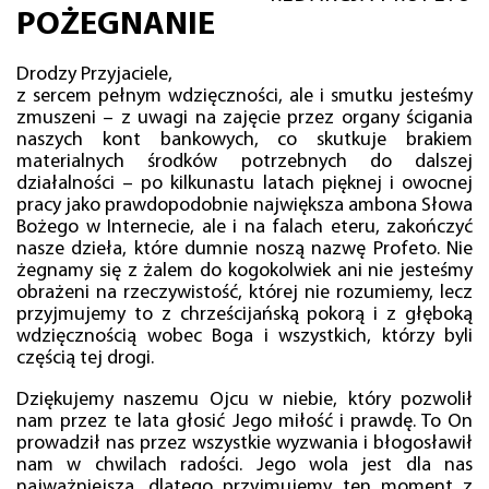
POŻEGNANIE
Drodzy Przyjaciele,
z sercem pełnym wdzięczności, ale i smutku jesteśmy
zmuszeni – z uwagi na zajęcie przez organy ścigania
naszych kont bankowych, co skutkuje brakiem
materialnych środków potrzebnych do dalszej
działalności – po kilkunastu latach pięknej i owocnej
pracy jako prawdopodobnie największa ambona Słowa
Bożego w Internecie, ale i na falach eteru, zakończyć
nasze dzieła, które dumnie noszą nazwę Profeto. Nie
żegnamy się z żalem do kogokolwiek ani nie jesteśmy
obrażeni na rzeczywistość, której nie rozumiemy, lecz
przyjmujemy to z chrześcijańską pokorą i z głęboką
wdzięcznością wobec Boga i wszystkich, którzy byli
częścią tej drogi.
Dziękujemy naszemu Ojcu w niebie, który pozwolił
nam przez te lata głosić Jego miłość i prawdę. To On
prowadził nas przez wszystkie wyzwania i błogosławił
nam w chwilach radości. Jego wola jest dla nas
najważniejsza, dlatego przyjmujemy ten moment z