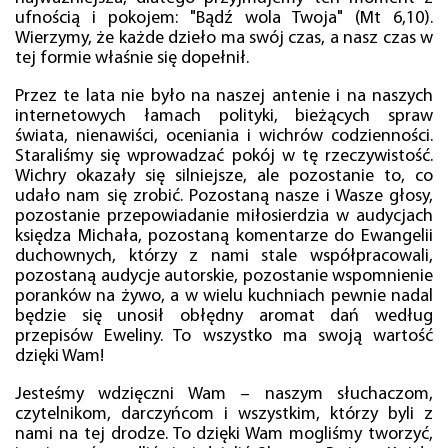
ufnością i pokojem: "Bądź wola Twoja" (Mt 6,10).
Wierzymy, że każde dzieło ma swój czas, a nasz czas w
tej formie właśnie się dopełnił.
Przez te lata nie było na naszej antenie i na naszych
internetowych łamach polityki, bieżących spraw
świata, nienawiści, oceniania i wichrów codzienności.
Staraliśmy się wprowadzać pokój w tę rzeczywistość.
Wichry okazały się silniejsze, ale pozostanie to, co
udało nam się zrobić. Pozostaną nasze i Wasze głosy,
pozostanie przepowiadanie miłosierdzia w audycjach
księdza Michała, pozostaną komentarze do Ewangelii
duchownych, którzy z nami stale współpracowali,
pozostaną audycje autorskie, pozostanie wspomnienie
poranków na żywo, a w wielu kuchniach pewnie nadal
będzie się unosił obłędny aromat dań według
przepisów Eweliny. To wszystko ma swoją wartość
dzięki Wam!
Jesteśmy wdzięczni Wam – naszym słuchaczom,
czytelnikom, darczyńcom i wszystkim, którzy byli z
nami na tej drodze. To dzięki Wam mogliśmy tworzyć,