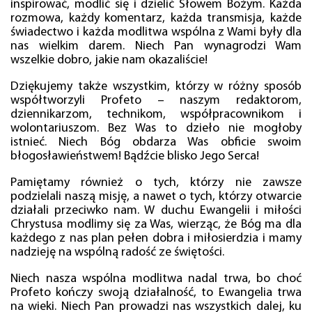
inspirować, modlić się i dzielić Słowem Bożym. Każda
rozmowa, każdy komentarz, każda transmisja, każde
świadectwo i każda modlitwa wspólna z Wami były dla
nas wielkim darem. Niech Pan wynagrodzi Wam
wszelkie dobro, jakie nam okazaliście!
Dziękujemy także wszystkim, którzy w różny sposób
współtworzyli Profeto – naszym redaktorom,
dziennikarzom, technikom, współpracownikom i
wolontariuszom. Bez Was to dzieło nie mogłoby
istnieć. Niech Bóg obdarza Was obficie swoim
błogosławieństwem! Bądźcie blisko Jego Serca!
Pamiętamy również o tych, którzy nie zawsze
podzielali naszą misję, a nawet o tych, którzy otwarcie
działali przeciwko nam. W duchu Ewangelii i miłości
Chrystusa modlimy się za Was, wierząc, że Bóg ma dla
każdego z nas plan pełen dobra i miłosierdzia i mamy
nadzieję na wspólną radość ze świętości.
Niech nasza wspólna modlitwa nadal trwa, bo choć
Profeto kończy swoją działalność, to Ewangelia trwa
na wieki. Niech Pan prowadzi nas wszystkich dalej, ku