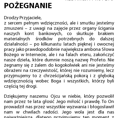
POŻEGNANIE
Drodzy Przyjaciele,
z sercem pełnym wdzięczności, ale i smutku jesteśmy
zmuszeni – z uwagi na zajęcie przez organy ścigania
naszych kont bankowych, co skutkuje brakiem
materialnych środków potrzebnych do dalszej
działalności – po kilkunastu latach pięknej i owocnej
pracy jako prawdopodobnie największa ambona Słowa
Bożego w Internecie, ale i na falach eteru, zakończyć
nasze dzieła, które dumnie noszą nazwę Profeto. Nie
żegnamy się z żalem do kogokolwiek ani nie jesteśmy
obrażeni na rzeczywistość, której nie rozumiemy, lecz
przyjmujemy to z chrześcijańską pokorą i z głęboką
wdzięcznością wobec Boga i wszystkich, którzy byli
częścią tej drogi.
Dziękujemy naszemu Ojcu w niebie, który pozwolił
nam przez te lata głosić Jego miłość i prawdę. To On
prowadził nas przez wszystkie wyzwania i błogosławił
nam w chwilach radości. Jego wola jest dla nas
najważniejsza, dlatego przyjmujemy ten moment z