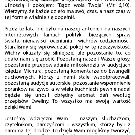
ufnością i pokojem: "Bądź wola Twoja" (Mt 6,10).
Wierzymy, że każde dzieło ma swój czas, a nasz czas w
tej formie właśnie się dopełnił.
Przez te lata nie było na naszej antenie i na naszych
internetowych łamach polityki, bieżących spraw
świata, nienawiści, oceniania i wichrów codzienności.
Staraliśmy się wprowadzać pokój w tę rzeczywistość.
Wichry okazały się silniejsze, ale pozostanie to, co
udało nam się zrobić. Pozostaną nasze i Wasze głosy,
pozostanie przepowiadanie miłosierdzia w audycjach
księdza Michała, pozostaną komentarze do Ewangelii
duchownych, którzy z nami stale współpracowali,
pozostaną audycje autorskie, pozostanie wspomnienie
poranków na żywo, a w wielu kuchniach pewnie nadal
będzie się unosił obłędny aromat dań według
przepisów Eweliny. To wszystko ma swoją wartość
dzięki Wam!
Jesteśmy wdzięczni Wam – naszym słuchaczom,
czytelnikom, darczyńcom i wszystkim, którzy byli z
nami na tej drodze. To dzięki Wam mogliśmy tworzyć,