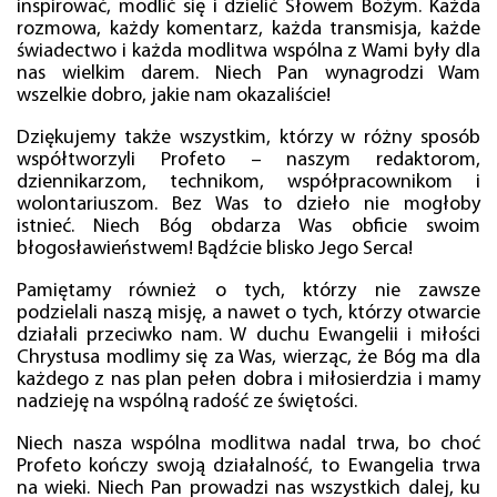
inspirować, modlić się i dzielić Słowem Bożym. Każda
rozmowa, każdy komentarz, każda transmisja, każde
świadectwo i każda modlitwa wspólna z Wami były dla
nas wielkim darem. Niech Pan wynagrodzi Wam
wszelkie dobro, jakie nam okazaliście!
Dziękujemy także wszystkim, którzy w różny sposób
współtworzyli Profeto – naszym redaktorom,
dziennikarzom, technikom, współpracownikom i
wolontariuszom. Bez Was to dzieło nie mogłoby
istnieć. Niech Bóg obdarza Was obficie swoim
błogosławieństwem! Bądźcie blisko Jego Serca!
Pamiętamy również o tych, którzy nie zawsze
podzielali naszą misję, a nawet o tych, którzy otwarcie
działali przeciwko nam. W duchu Ewangelii i miłości
Chrystusa modlimy się za Was, wierząc, że Bóg ma dla
każdego z nas plan pełen dobra i miłosierdzia i mamy
nadzieję na wspólną radość ze świętości.
Niech nasza wspólna modlitwa nadal trwa, bo choć
Profeto kończy swoją działalność, to Ewangelia trwa
na wieki. Niech Pan prowadzi nas wszystkich dalej, ku