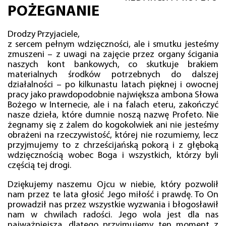
POŻEGNANIE
Drodzy Przyjaciele,
z sercem pełnym wdzięczności, ale i smutku jesteśmy
zmuszeni – z uwagi na zajęcie przez organy ścigania
naszych kont bankowych, co skutkuje brakiem
materialnych środków potrzebnych do dalszej
działalności – po kilkunastu latach pięknej i owocnej
pracy jako prawdopodobnie największa ambona Słowa
Bożego w Internecie, ale i na falach eteru, zakończyć
nasze dzieła, które dumnie noszą nazwę Profeto. Nie
żegnamy się z żalem do kogokolwiek ani nie jesteśmy
obrażeni na rzeczywistość, której nie rozumiemy, lecz
przyjmujemy to z chrześcijańską pokorą i z głęboką
wdzięcznością wobec Boga i wszystkich, którzy byli
częścią tej drogi.
Dziękujemy naszemu Ojcu w niebie, który pozwolił
nam przez te lata głosić Jego miłość i prawdę. To On
prowadził nas przez wszystkie wyzwania i błogosławił
nam w chwilach radości. Jego wola jest dla nas
najważniejsza, dlatego przyjmujemy ten moment z