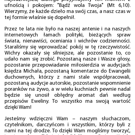
ufnością i pokojem: "Bądź wola Twoja" (Mt 6,10).
Wierzymy, że każde dzieło ma swój czas, a nasz czas w
tej formie właśnie się dopełnił.
Przez te lata nie było na naszej antenie i na naszych
internetowych łamach polityki, bieżących spraw
świata, nienawiści, oceniania i wichrów codzienności.
Staraliśmy się wprowadzać pokój w tę rzeczywistość.
Wichry okazały się silniejsze, ale pozostanie to, co
udało nam się zrobić. Pozostaną nasze i Wasze głosy,
pozostanie przepowiadanie miłosierdzia w audycjach
księdza Michała, pozostaną komentarze do Ewangelii
duchownych, którzy z nami stale współpracowali,
pozostaną audycje autorskie, pozostanie wspomnienie
poranków na żywo, a w wielu kuchniach pewnie nadal
będzie się unosił obłędny aromat dań według
przepisów Eweliny. To wszystko ma swoją wartość
dzięki Wam!
Jesteśmy wdzięczni Wam – naszym słuchaczom,
czytelnikom, darczyńcom i wszystkim, którzy byli z
nami na tej drodze. To dzięki Wam mogliśmy tworzyć,