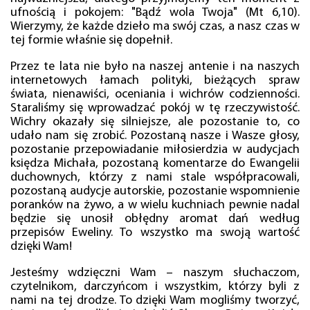
ufnością i pokojem: "Bądź wola Twoja" (Mt 6,10).
Wierzymy, że każde dzieło ma swój czas, a nasz czas w
tej formie właśnie się dopełnił.
Przez te lata nie było na naszej antenie i na naszych
internetowych łamach polityki, bieżących spraw
świata, nienawiści, oceniania i wichrów codzienności.
Staraliśmy się wprowadzać pokój w tę rzeczywistość.
Wichry okazały się silniejsze, ale pozostanie to, co
udało nam się zrobić. Pozostaną nasze i Wasze głosy,
pozostanie przepowiadanie miłosierdzia w audycjach
księdza Michała, pozostaną komentarze do Ewangelii
duchownych, którzy z nami stale współpracowali,
pozostaną audycje autorskie, pozostanie wspomnienie
poranków na żywo, a w wielu kuchniach pewnie nadal
będzie się unosił obłędny aromat dań według
przepisów Eweliny. To wszystko ma swoją wartość
dzięki Wam!
Jesteśmy wdzięczni Wam – naszym słuchaczom,
czytelnikom, darczyńcom i wszystkim, którzy byli z
nami na tej drodze. To dzięki Wam mogliśmy tworzyć,