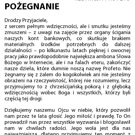
POŻEGNANIE
Drodzy Przyjaciele,
z sercem pełnym wdzięczności, ale i smutku jesteśmy
zmuszeni – z uwagi na zajęcie przez organy ścigania
naszych kont bankowych, co skutkuje brakiem
materialnych środków potrzebnych do dalszej
działalności – po kilkunastu latach pięknej i owocnej
pracy jako prawdopodobnie największa ambona Słowa
Bożego w Internecie, ale i na falach eteru, zakończyć
nasze dzieła, które dumnie noszą nazwę Profeto. Nie
żegnamy się z żalem do kogokolwiek ani nie jesteśmy
obrażeni na rzeczywistość, której nie rozumiemy, lecz
przyjmujemy to z chrześcijańską pokorą i z głęboką
wdzięcznością wobec Boga i wszystkich, którzy byli
częścią tej drogi.
Dziękujemy naszemu Ojcu w niebie, który pozwolił
nam przez te lata głosić Jego miłość i prawdę. To On
prowadził nas przez wszystkie wyzwania i błogosławił
nam w chwilach radości. Jego wola jest dla nas
najważniejsza, dlatego przyjmujemy ten moment z