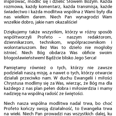
inspirować, modlić się i dzielić Słowem Bożym. Każda
rozmowa, każdy komentarz, każda transmisja, każde
świadectwo i każda modlitwa wspólna z Wami były dla
nas wielkim darem. Niech Pan wynagrodzi Wam
wszelkie dobro, jakie nam okazaliście!
Dziękujemy także wszystkim, którzy w różny sposób
współtworzyli Profeto – naszym redaktorom,
dziennikarzom, technikom, współpracownikom i
wolontariuszom. Bez Was to dzieło nie mogłoby
istnieć. Niech Bóg obdarza Was obficie swoim
błogosławieństwem! Bądźcie blisko Jego Serca!
Pamiętamy również o tych, którzy nie zawsze
podzielali naszą misję, a nawet o tych, którzy otwarcie
działali przeciwko nam. W duchu Ewangelii i miłości
Chrystusa modlimy się za Was, wierząc, że Bóg ma dla
każdego z nas plan pełen dobra i miłosierdzia i mamy
nadzieję na wspólną radość ze świętości.
Niech nasza wspólna modlitwa nadal trwa, bo choć
Profeto kończy swoją działalność, to Ewangelia trwa
na wieki. Niech Pan prowadzi nas wszystkich dalej, ku