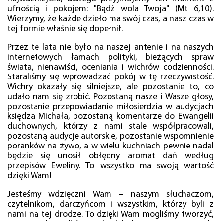
ufnością i pokojem: "Bądź wola Twoja" (Mt 6,10).
Wierzymy, że każde dzieło ma swój czas, a nasz czas w
tej formie właśnie się dopełnił.
Przez te lata nie było na naszej antenie i na naszych
internetowych łamach polityki, bieżących spraw
świata, nienawiści, oceniania i wichrów codzienności.
Staraliśmy się wprowadzać pokój w tę rzeczywistość.
Wichry okazały się silniejsze, ale pozostanie to, co
udało nam się zrobić. Pozostaną nasze i Wasze głosy,
pozostanie przepowiadanie miłosierdzia w audycjach
księdza Michała, pozostaną komentarze do Ewangelii
duchownych, którzy z nami stale współpracowali,
pozostaną audycje autorskie, pozostanie wspomnienie
poranków na żywo, a w wielu kuchniach pewnie nadal
będzie się unosił obłędny aromat dań według
przepisów Eweliny. To wszystko ma swoją wartość
dzięki Wam!
Jesteśmy wdzięczni Wam – naszym słuchaczom,
czytelnikom, darczyńcom i wszystkim, którzy byli z
nami na tej drodze. To dzięki Wam mogliśmy tworzyć,