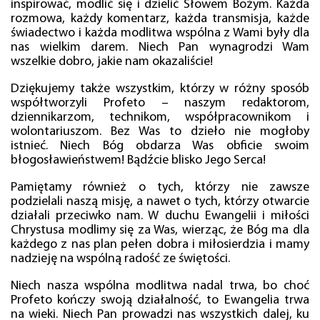
inspirować, modlić się i dzielić Słowem Bożym. Każda
rozmowa, każdy komentarz, każda transmisja, każde
świadectwo i każda modlitwa wspólna z Wami były dla
nas wielkim darem. Niech Pan wynagrodzi Wam
wszelkie dobro, jakie nam okazaliście!
Dziękujemy także wszystkim, którzy w różny sposób
współtworzyli Profeto – naszym redaktorom,
dziennikarzom, technikom, współpracownikom i
wolontariuszom. Bez Was to dzieło nie mogłoby
istnieć. Niech Bóg obdarza Was obficie swoim
błogosławieństwem! Bądźcie blisko Jego Serca!
Pamiętamy również o tych, którzy nie zawsze
podzielali naszą misję, a nawet o tych, którzy otwarcie
działali przeciwko nam. W duchu Ewangelii i miłości
Chrystusa modlimy się za Was, wierząc, że Bóg ma dla
każdego z nas plan pełen dobra i miłosierdzia i mamy
nadzieję na wspólną radość ze świętości.
Niech nasza wspólna modlitwa nadal trwa, bo choć
Profeto kończy swoją działalność, to Ewangelia trwa
na wieki. Niech Pan prowadzi nas wszystkich dalej, ku