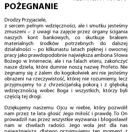
POŻEGNANIE
Drodzy Przyjaciele,
z sercem pełnym wdzięczności, ale i smutku jesteśmy
zmuszeni – z uwagi na zajęcie przez organy ścigania
naszych kont bankowych, co skutkuje brakiem
materialnych środków potrzebnych do dalszej
działalności – po kilkunastu latach pięknej i owocnej
pracy jako prawdopodobnie największa ambona Słowa
Bożego w Internecie, ale i na falach eteru, zakończyć
nasze dzieła, które dumnie noszą nazwę Profeto. Nie
żegnamy się z żalem do kogokolwiek ani nie jesteśmy
obrażeni na rzeczywistość, której nie rozumiemy, lecz
przyjmujemy to z chrześcijańską pokorą i z głęboką
wdzięcznością wobec Boga i wszystkich, którzy byli
częścią tej drogi.
Dziękujemy naszemu Ojcu w niebie, który pozwolił
nam przez te lata głosić Jego miłość i prawdę. To On
prowadził nas przez wszystkie wyzwania i błogosławił
nam w chwilach radości. Jego wola jest dla nas
najważniejsza, dlatego przyjmujemy ten moment z