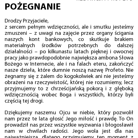
POŻEGNANIE
Drodzy Przyjaciele,
z sercem pełnym wdzięczności, ale i smutku jesteśmy
zmuszeni – z uwagi na zajęcie przez organy ścigania
naszych kont bankowych, co skutkuje brakiem
materialnych środków potrzebnych do dalszej
działalności – po kilkunastu latach pięknej i owocnej
pracy jako prawdopodobnie największa ambona Słowa
Bożego w Internecie, ale i na falach eteru, zakończyć
nasze dzieła, które dumnie noszą nazwę Profeto. Nie
żegnamy się z żalem do kogokolwiek ani nie jesteśmy
obrażeni na rzeczywistość, której nie rozumiemy, lecz
przyjmujemy to z chrześcijańską pokorą i z głęboką
wdzięcznością wobec Boga i wszystkich, którzy byli
częścią tej drogi.
Dziękujemy naszemu Ojcu w niebie, który pozwolił
nam przez te lata głosić Jego miłość i prawdę. To On
prowadził nas przez wszystkie wyzwania i błogosławił
nam w chwilach radości. Jego wola jest dla nas
najważniejsza, dlatego przyjmujemy ten moment z