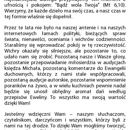
ufnością i pokojem: "Bądź wola Twoja" (Mt 6,10).
Wierzymy, że każde dzieło ma swój czas, a nasz czas w
tej formie właśnie się dopełnił.
Przez te lata nie było na naszej antenie i na naszych
internetowych łamach polityki, bieżących spraw
świata, nienawiści, oceniania i wichrów codzienności.
Staraliśmy się wprowadzać pokój w tę rzeczywistość.
Wichry okazały się silniejsze, ale pozostanie to, co
udało nam się zrobić. Pozostaną nasze i Wasze głosy,
pozostanie przepowiadanie miłosierdzia w audycjach
księdza Michała, pozostaną komentarze do Ewangelii
duchownych, którzy z nami stale współpracowali,
pozostaną audycje autorskie, pozostanie wspomnienie
poranków na żywo, a w wielu kuchniach pewnie nadal
będzie się unosił obłędny aromat dań według
przepisów Eweliny. To wszystko ma swoją wartość
dzięki Wam!
Jesteśmy wdzięczni Wam – naszym słuchaczom,
czytelnikom, darczyńcom i wszystkim, którzy byli z
nami na tej drodze. To dzięki Wam mogliśmy tworzyć,