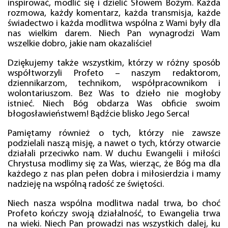
inspirować, modlić się i dzielić Słowem Bożym. Każda
rozmowa, każdy komentarz, każda transmisja, każde
świadectwo i każda modlitwa wspólna z Wami były dla
nas wielkim darem. Niech Pan wynagrodzi Wam
wszelkie dobro, jakie nam okazaliście!
Dziękujemy także wszystkim, którzy w różny sposób
współtworzyli Profeto – naszym redaktorom,
dziennikarzom, technikom, współpracownikom i
wolontariuszom. Bez Was to dzieło nie mogłoby
istnieć. Niech Bóg obdarza Was obficie swoim
błogosławieństwem! Bądźcie blisko Jego Serca!
Pamiętamy również o tych, którzy nie zawsze
podzielali naszą misję, a nawet o tych, którzy otwarcie
działali przeciwko nam. W duchu Ewangelii i miłości
Chrystusa modlimy się za Was, wierząc, że Bóg ma dla
każdego z nas plan pełen dobra i miłosierdzia i mamy
nadzieję na wspólną radość ze świętości.
Niech nasza wspólna modlitwa nadal trwa, bo choć
Profeto kończy swoją działalność, to Ewangelia trwa
na wieki. Niech Pan prowadzi nas wszystkich dalej, ku