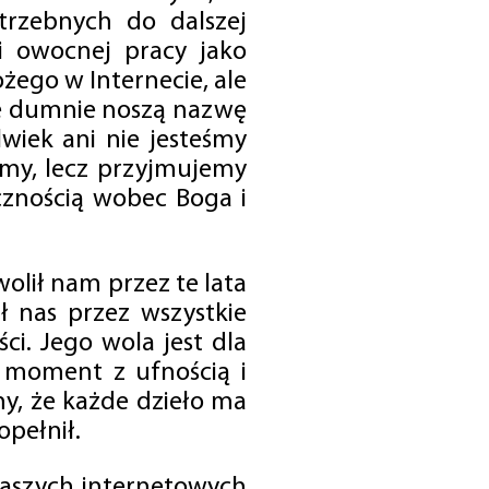
trzebnych do dalszej
 i owocnej pracy jako
ego w Internecie, ale
óre dumnie noszą nazwę
wiek ani nie jesteśmy
emy, lecz przyjmujemy
cznością wobec Boga i
olił nam przez te lata
ł nas przez wszystkie
i. Jego wola jest dla
 moment z ufnością i
my, że każde dzieło ma
opełnił.
 naszych internetowych