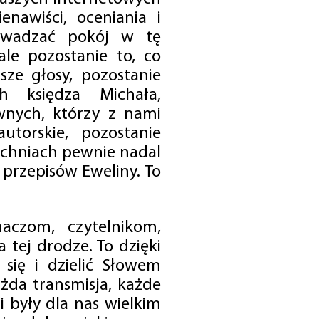
enawiści, oceniania i
rowadzać pokój w tę
 ale pozostanie to, co
sze głosy, pozostanie
h księdza Michała,
nych, którzy z nami
utorskie, pozostanie
chniach pewnie nadal
przepisów Eweliny. To
czom, czytelnikom,
 tej drodze. To dzięki
się i dzielić Słowem
da transmisja, każde
 były dla nas wielkim