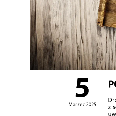
5
P
Dro
Marzec 2025
z 
uw