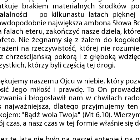
utkuje brakiem materialnych środków po
iałalności – po kilkunastu latach pięknej
awdopodobnie największa ambona Słowa Boż
na falach eteru, zakończyć nasze dzieła, kt
ofeto. Nie żegnamy się z żalem do kogokol
rażeni na rzeczywistość, której nie rozumi
 z chrześcijańską pokorą i z głęboką wdzię
ystkich, którzy byli częścią tej drogi.
iękujemy naszemu Ojcu w niebie, który pozw
osić Jego miłość i prawdę. To On prowadzi
zwania i błogosławił nam w chwilach radośc
s najważniejsza, dlatego przyjmujemy ten
kojem: "Bądź wola Twoja" (Mt 6,10). Wierzy
j czas, a nasz czas w tej formie właśnie się d
zez te lata nie było na naszej antenie i na