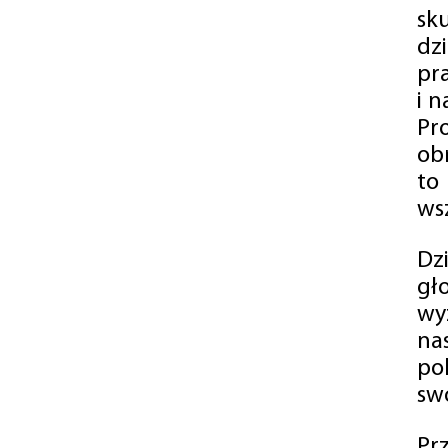
sk
dz
pr
i 
Pr
ob
to
wsz
Dz
gł
wy
na
po
swó
Pr