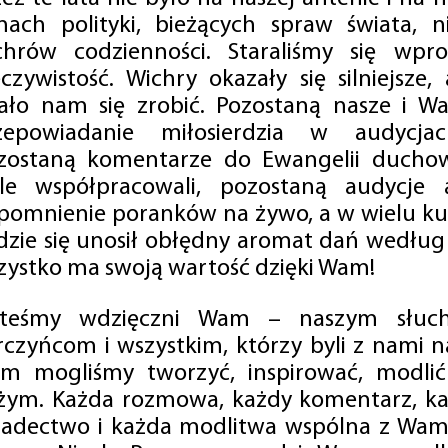
mach polityki, bieżących spraw świata, ni
chrów codzienności. Staraliśmy się wp
eczywistość. Wichry okazały się silniejsze,
ało nam się zrobić. Pozostaną nasze i Wa
zepowiadanie miłosierdzia w audycjac
zostaną komentarze do Ewangelii duchow
ale współpracowali, pozostaną audycje a
pomnienie poranków na żywo, a w wielu ku
dzie się unosił obłędny aromat dań według 
zystko ma swoją wartość dzięki Wam!
steśmy wdzięczni Wam – naszym słucha
rczyńcom i wszystkim, którzy byli z nami na
m mogliśmy tworzyć, inspirować, modlić 
żym. Każda rozmowa, każdy komentarz, każ
iadectwo i każda modlitwa wspólna z Wami