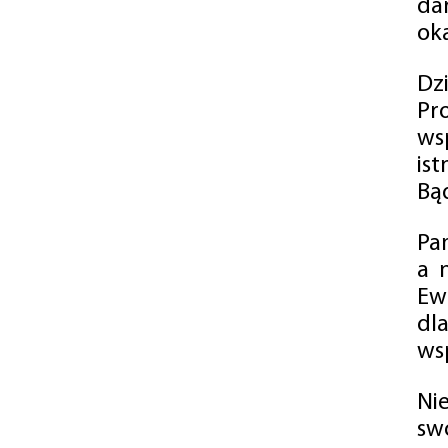
da
oka
Dz
Pr
ws
is
Bąd
Pa
a 
Ew
dl
wsp
Ni
sw