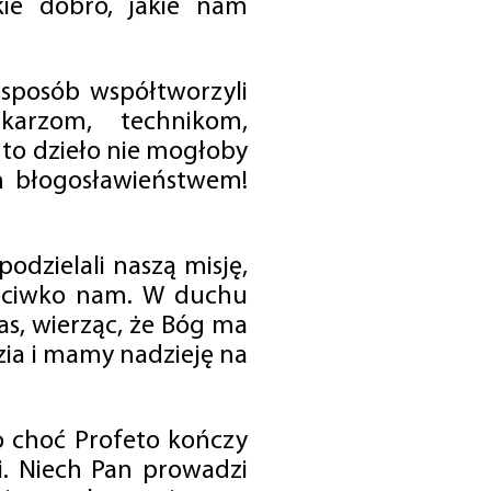
ie dobro, jakie nam
 sposób współtworzyli
karzom, technikom,
to dzieło nie mogłoby
im błogosławieństwem!
odzielali naszą misję,
rzeciwko nam. W duchu
as, wierząc, że Bóg ma
zia i mamy nadzieję na
o choć Profeto kończy
i. Niech Pan prowadzi