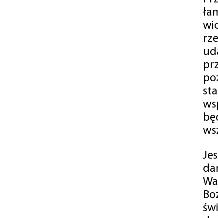
ła
wi
rz
ud
pr
po
st
ws
bę
ws
Je
da
Wa
Bo
św