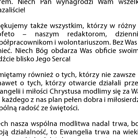
rem. Niech Pan wynagrodzi Wam wszelk
zaliście!
iękujemy także wszystkim, którzy w różny
ofeto – naszym redaktorom, dzienni
półpracownikom i wolontariuszom. Bez Was 
tnieć. Niech Bóg obdarza Was obficie swo
źcie blisko Jego Serca!
miętamy również o tych, którzy nie zawsze p
nawet o tych, którzy otwarcie działali p
angelii i miłości Chrystusa modlimy się za W
a każdego z nas plan pełen dobra i miłosierd
ólną radość ze świętości.
ech nasza wspólna modlitwa nadal trwa, b
oją działalność, to Ewangelia trwa na wiek