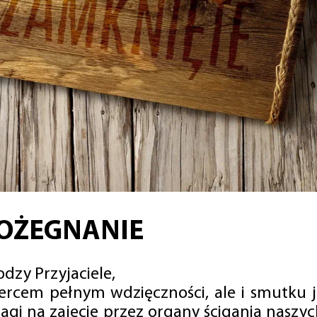
OŻEGNANIE
dzy Przyjaciele,
sercem pełnym wdzięczności, ale i smutku 
agi na zajęcie przez organy ścigania naszy