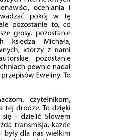
enawiści, oceniania i
rowadzać pokój w tę
 ale pozostanie to, co
sze głosy, pozostanie
h księdza Michała,
nych, którzy z nami
utorskie, pozostanie
chniach pewnie nadal
przepisów Eweliny. To
czom, czytelnikom,
 tej drodze. To dzięki
się i dzielić Słowem
da transmisja, każde
 były dla nas wielkim