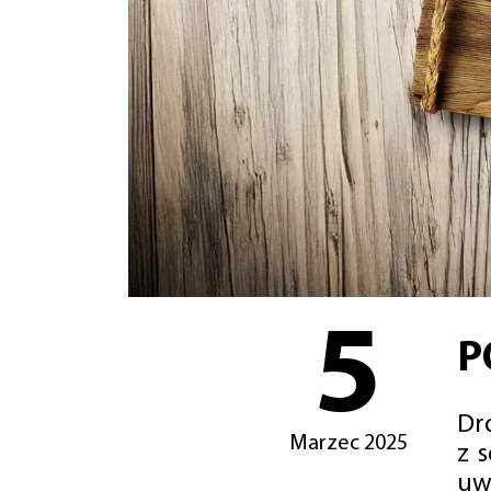
5
P
Dro
Marzec 2025
z 
uw