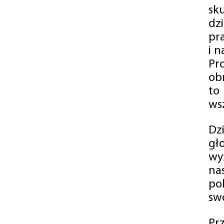
sk
dz
pr
i 
Pr
ob
to
wsz
Dz
gł
wy
na
po
swó
Pr