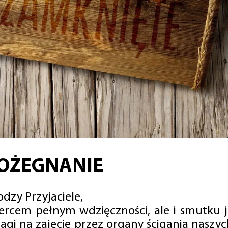
OŻEGNANIE
dzy Przyjaciele,
sercem pełnym wdzięczności, ale i smutku 
agi na zajęcie przez organy ścigania naszy