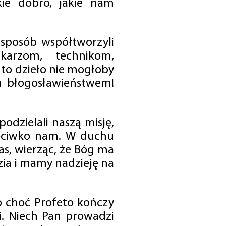
ie dobro, jakie nam
 sposób współtworzyli
karzom, technikom,
to dzieło nie mogłoby
im błogosławieństwem!
odzielali naszą misję,
rzeciwko nam. W duchu
as, wierząc, że Bóg ma
zia i mamy nadzieję na
o choć Profeto kończy
i. Niech Pan prowadzi