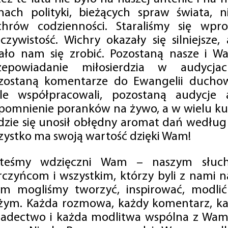
mach polityki, bieżących spraw świata, ni
chrów codzienności. Staraliśmy się wp
eczywistość. Wichry okazały się silniejsze,
ało nam się zrobić. Pozostaną nasze i Wa
zepowiadanie miłosierdzia w audycjac
zostaną komentarze do Ewangelii duchow
ale współpracowali, pozostaną audycje a
pomnienie poranków na żywo, a w wielu ku
dzie się unosił obłędny aromat dań według 
zystko ma swoją wartość dzięki Wam!
steśmy wdzięczni Wam – naszym słucha
rczyńcom i wszystkim, którzy byli z nami na
m mogliśmy tworzyć, inspirować, modlić 
żym. Każda rozmowa, każdy komentarz, każ
iadectwo i każda modlitwa wspólna z Wami