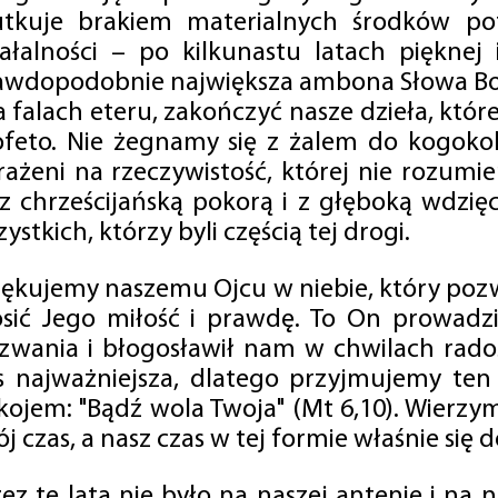
utkuje brakiem materialnych środków po
iałalności – po kilkunastu latach pięknej
awdopodobnie największa ambona Słowa Boż
na falach eteru, zakończyć nasze dzieła, kt
ofeto. Nie żegnamy się z żalem do kogokol
rażeni na rzeczywistość, której nie rozumi
 z chrześcijańską pokorą i z głęboką wdzię
ystkich, którzy byli częścią tej drogi.
iękujemy naszemu Ojcu w niebie, który pozw
osić Jego miłość i prawdę. To On prowadzi
zwania i błogosławił nam w chwilach radośc
s najważniejsza, dlatego przyjmujemy ten
kojem: "Bądź wola Twoja" (Mt 6,10). Wierzy
j czas, a nasz czas w tej formie właśnie się d
zez te lata nie było na naszej antenie i na