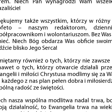
rem. Niech Pan wynagrodzi Wam wszelk
zaliście!
iękujemy także wszystkim, którzy w różny
ofeto – naszym redaktorom, dzienni
półpracownikom i wolontariuszom. Bez Was 
tnieć. Niech Bóg obdarza Was obficie swo
źcie blisko Jego Serca!
miętamy również o tych, którzy nie zawsze p
nawet o tych, którzy otwarcie działali p
angelii i miłości Chrystusa modlimy się za W
a każdego z nas plan pełen dobra i miłosierd
ólną radość ze świętości.
ech nasza wspólna modlitwa nadal trwa, b
oją działalność, to Ewangelia trwa na wiek