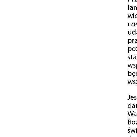
ła
wi
rz
ud
pr
po
st
ws
bę
ws
Je
da
Wa
Bo
św