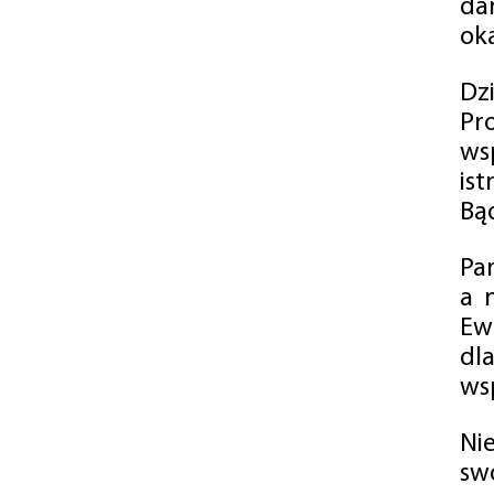
da
oka
Dz
Pr
ws
is
Bąd
Pa
a 
Ew
dl
wsp
Ni
sw