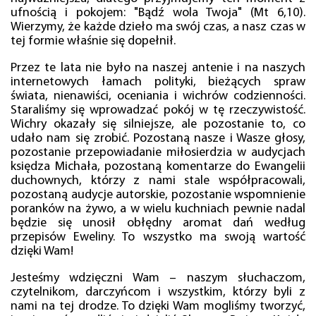
ufnością i pokojem: "Bądź wola Twoja" (Mt 6,10).
Wierzymy, że każde dzieło ma swój czas, a nasz czas w
tej formie właśnie się dopełnił.
Przez te lata nie było na naszej antenie i na naszych
internetowych łamach polityki, bieżących spraw
świata, nienawiści, oceniania i wichrów codzienności.
Staraliśmy się wprowadzać pokój w tę rzeczywistość.
Wichry okazały się silniejsze, ale pozostanie to, co
udało nam się zrobić. Pozostaną nasze i Wasze głosy,
pozostanie przepowiadanie miłosierdzia w audycjach
księdza Michała, pozostaną komentarze do Ewangelii
duchownych, którzy z nami stale współpracowali,
pozostaną audycje autorskie, pozostanie wspomnienie
poranków na żywo, a w wielu kuchniach pewnie nadal
będzie się unosił obłędny aromat dań według
przepisów Eweliny. To wszystko ma swoją wartość
dzięki Wam!
Jesteśmy wdzięczni Wam – naszym słuchaczom,
czytelnikom, darczyńcom i wszystkim, którzy byli z
nami na tej drodze. To dzięki Wam mogliśmy tworzyć,