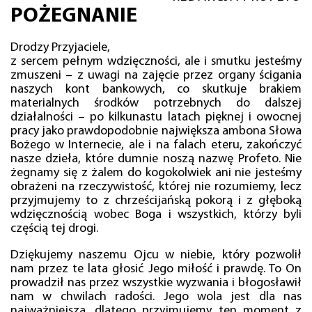
POŻEGNANIE
Drodzy Przyjaciele,
z sercem pełnym wdzięczności, ale i smutku jesteśmy
zmuszeni – z uwagi na zajęcie przez organy ścigania
naszych kont bankowych, co skutkuje brakiem
materialnych środków potrzebnych do dalszej
działalności – po kilkunastu latach pięknej i owocnej
pracy jako prawdopodobnie największa ambona Słowa
Bożego w Internecie, ale i na falach eteru, zakończyć
nasze dzieła, które dumnie noszą nazwę Profeto. Nie
żegnamy się z żalem do kogokolwiek ani nie jesteśmy
obrażeni na rzeczywistość, której nie rozumiemy, lecz
przyjmujemy to z chrześcijańską pokorą i z głęboką
wdzięcznością wobec Boga i wszystkich, którzy byli
częścią tej drogi.
Dziękujemy naszemu Ojcu w niebie, który pozwolił
nam przez te lata głosić Jego miłość i prawdę. To On
prowadził nas przez wszystkie wyzwania i błogosławił
nam w chwilach radości. Jego wola jest dla nas
najważniejsza, dlatego przyjmujemy ten moment z