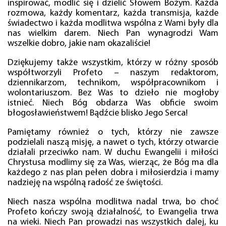
inspirować, modlić się i dzielić Słowem Bożym. Każda
rozmowa, każdy komentarz, każda transmisja, każde
świadectwo i każda modlitwa wspólna z Wami były dla
nas wielkim darem. Niech Pan wynagrodzi Wam
wszelkie dobro, jakie nam okazaliście!
Dziękujemy także wszystkim, którzy w różny sposób
współtworzyli Profeto – naszym redaktorom,
dziennikarzom, technikom, współpracownikom i
wolontariuszom. Bez Was to dzieło nie mogłoby
istnieć. Niech Bóg obdarza Was obficie swoim
błogosławieństwem! Bądźcie blisko Jego Serca!
Pamiętamy również o tych, którzy nie zawsze
podzielali naszą misję, a nawet o tych, którzy otwarcie
działali przeciwko nam. W duchu Ewangelii i miłości
Chrystusa modlimy się za Was, wierząc, że Bóg ma dla
każdego z nas plan pełen dobra i miłosierdzia i mamy
nadzieję na wspólną radość ze świętości.
Niech nasza wspólna modlitwa nadal trwa, bo choć
Profeto kończy swoją działalność, to Ewangelia trwa
na wieki. Niech Pan prowadzi nas wszystkich dalej, ku