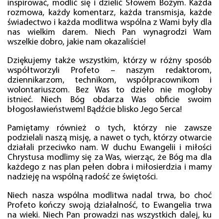
inspirować, modlić się i dzielić Słowem Bożym. Każda
rozmowa, każdy komentarz, każda transmisja, każde
świadectwo i każda modlitwa wspólna z Wami były dla
nas wielkim darem. Niech Pan wynagrodzi Wam
wszelkie dobro, jakie nam okazaliście!
Dziękujemy także wszystkim, którzy w różny sposób
współtworzyli Profeto – naszym redaktorom,
dziennikarzom, technikom, współpracownikom i
wolontariuszom. Bez Was to dzieło nie mogłoby
istnieć. Niech Bóg obdarza Was obficie swoim
błogosławieństwem! Bądźcie blisko Jego Serca!
Pamiętamy również o tych, którzy nie zawsze
podzielali naszą misję, a nawet o tych, którzy otwarcie
działali przeciwko nam. W duchu Ewangelii i miłości
Chrystusa modlimy się za Was, wierząc, że Bóg ma dla
każdego z nas plan pełen dobra i miłosierdzia i mamy
nadzieję na wspólną radość ze świętości.
Niech nasza wspólna modlitwa nadal trwa, bo choć
Profeto kończy swoją działalność, to Ewangelia trwa
na wieki. Niech Pan prowadzi nas wszystkich dalej, ku