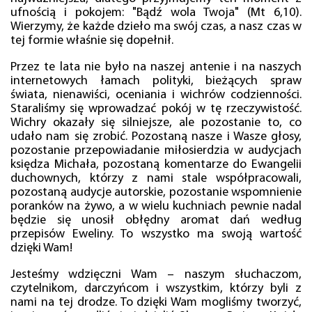
ufnością i pokojem: "Bądź wola Twoja" (Mt 6,10).
Wierzymy, że każde dzieło ma swój czas, a nasz czas w
tej formie właśnie się dopełnił.
Przez te lata nie było na naszej antenie i na naszych
internetowych łamach polityki, bieżących spraw
świata, nienawiści, oceniania i wichrów codzienności.
Staraliśmy się wprowadzać pokój w tę rzeczywistość.
Wichry okazały się silniejsze, ale pozostanie to, co
udało nam się zrobić. Pozostaną nasze i Wasze głosy,
pozostanie przepowiadanie miłosierdzia w audycjach
księdza Michała, pozostaną komentarze do Ewangelii
duchownych, którzy z nami stale współpracowali,
pozostaną audycje autorskie, pozostanie wspomnienie
poranków na żywo, a w wielu kuchniach pewnie nadal
będzie się unosił obłędny aromat dań według
przepisów Eweliny. To wszystko ma swoją wartość
dzięki Wam!
Jesteśmy wdzięczni Wam – naszym słuchaczom,
czytelnikom, darczyńcom i wszystkim, którzy byli z
nami na tej drodze. To dzięki Wam mogliśmy tworzyć,