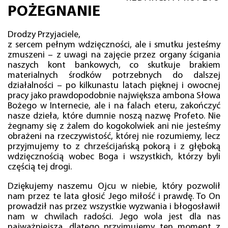
POŻEGNANIE
Drodzy Przyjaciele,
z sercem pełnym wdzięczności, ale i smutku jesteśmy
zmuszeni – z uwagi na zajęcie przez organy ścigania
naszych kont bankowych, co skutkuje brakiem
materialnych środków potrzebnych do dalszej
działalności – po kilkunastu latach pięknej i owocnej
pracy jako prawdopodobnie największa ambona Słowa
Bożego w Internecie, ale i na falach eteru, zakończyć
nasze dzieła, które dumnie noszą nazwę Profeto. Nie
żegnamy się z żalem do kogokolwiek ani nie jesteśmy
obrażeni na rzeczywistość, której nie rozumiemy, lecz
przyjmujemy to z chrześcijańską pokorą i z głęboką
wdzięcznością wobec Boga i wszystkich, którzy byli
częścią tej drogi.
Dziękujemy naszemu Ojcu w niebie, który pozwolił
nam przez te lata głosić Jego miłość i prawdę. To On
prowadził nas przez wszystkie wyzwania i błogosławił
nam w chwilach radości. Jego wola jest dla nas
najważniejsza, dlatego przyjmujemy ten moment z